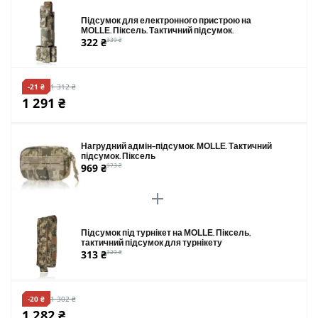
Підсумок для електронного пристрою на
MOLLE. Піксель. Тактичний підсумок.
322 ₴
339 ₴
-21 ₴
1 312 ₴
1 291 ₴
Нагрудний адмін-підсумок. MOLLE. Тактичний
підсумок. Піксель
969 ₴
973 ₴
Підсумок під турнікет на MOLLE. Піксель,
тактичний підсумок для турнікету
313 ₴
329 ₴
-20 ₴
1 302 ₴
1 282 ₴