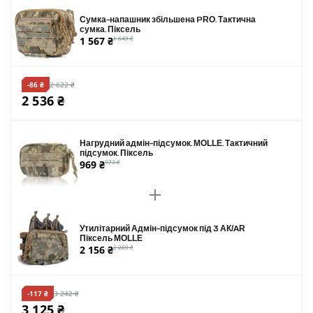
Сумка-напашник збільшена PRO. Тактична
сумка. Піксель
1 567 ₴
1 649 ₴
-86 ₴
2 622 ₴
2 536 ₴
Нагрудний адмін-підсумок. MOLLE. Тактичний
підсумок. Піксель
969 ₴
973 ₴
Утилітарний Адмін-підсумок під 3 АК/AR
Піксель MOLLE
2 156 ₴
2 269 ₴
-117 ₴
3 242 ₴
3 125 ₴