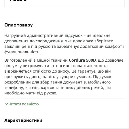
Опис товару
Нагрудний адміністративний підсумок – це ідеальне
доповнення до спорядження, яке допоможе зберігати
важливі речі під рукою та забезпечує додатковий комфорт і
функціональність.
Виготовлений з міцної тканини
Cordura 500D,
що дозволяє
підсумку витримувати інтенсивні навантаження та
відрізняється стійкістю до зносу. Це гарантує, що він
прослужить довго, навіть у суворих умовах. Підсумок
розроблений для зберігання документів, мобільного
телефону, ключів, карток та інших дрібних речей, які
необхідно мати під рукою.
Ми точно знаємо яка кількість дрібниць потрібна)
Читати повністю
Усередині
є спеціальні затяжки
, що забезпечують надійну
фіксацію вмісту, аби нічого не загубилося.
Характеристики
Завдяки
системі MOLLE,
підсумок легко закріплюється на
спорядженні, що забезпечує швидкий і зручний доступ до