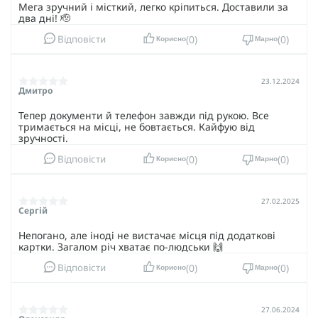
Мега зручний і місткий, легко кріпиться. Доставили за
два дні! 🫡
0
0
Відповісти
Корисно
Марно
23.12.2024
Дмитро
Тепер документи й телефон завжди під рукою. Все
тримається на місці, не бовтається. Кайфую від
зручності.
0
0
Відповісти
Корисно
Марно
27.02.2025
Сергій
Непогано, але іноді не вистачає місця під додаткові
картки. Загалом річ хватає по-людськи 🙌
0
0
Відповісти
Корисно
Марно
27.06.2024