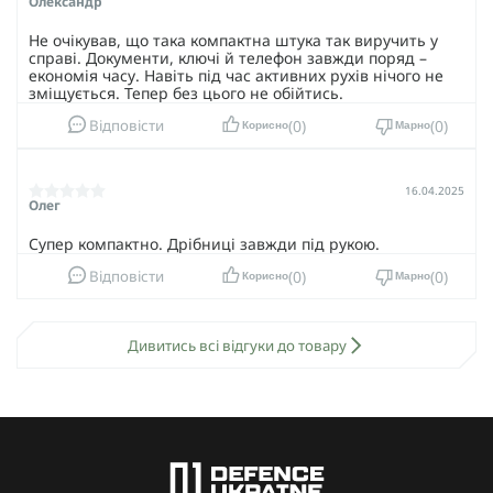
Олександр
Не очікував, що така компактна штука так виручить у
справі. Документи, ключі й телефон завжди поряд –
економія часу. Навіть під час активних рухів нічого не
зміщується. Тепер без цього не обійтись.
0
0
Відповісти
Корисно
Марно
16.04.2025
Олег
Супер компактно. Дрібниці завжди під рукою.
0
0
Відповісти
Корисно
Марно
Дивитись всі відгуки до товару