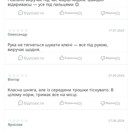
відкриваєш — усе під пальцями 😊
0
0
Відповісти
Корисно
Марно
17.07.2024
Олександр
Рука не тягнеться шукати ключі — все під рукою,
виручає щодня.
0
0
Відповісти
Корисно
Марно
27.09.2024
Віктор
Класна шняга, але із середини трошки тіснувато. В
цілому норм, тримає все на місці.
0
0
Відповісти
Корисно
Марно
27.06.2024
Ярослав