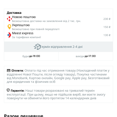
Доставка
Новою поштою
230 ₴
Безкоштовна доставка на замовлення від 2 тис. грн.
Укрпоштою
150 ₴
Безкоштовно при повній передплаті
Meest express
130 ₴
За тарифами компанії
Термін відправлення 2-4 дні
будні
вихідні
до 19:00
до 17:00
Оплата під час отримання товару (Накладений платіж у
Оплата:
відділенні Нової Пошти, після огляду товару), Покупка частинами
від Monobank, Картою онлайн, Google pay, Apple pay, Безготівковий
для юридичних та фізичних осіб
Наші товари розраховані на тривалий термін
Гарантія:
експлуатації. При цьому, якщо не підійшов виріб, ви маєте змогу
повернути чи обміняти його протягом 14 календарних днів
Разом дешевше