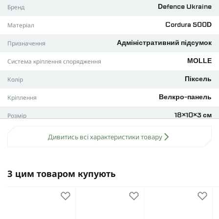
Бренд
Defence Ukraine
всього необхідного. Він також оснащений
вологостійкою
блискавкою AquaGuard
, яка надійно захищає вміст від
Матеріал
Cordura 500D
вологи, навіть за несприятливих погодних умов.
На передній частині підсумка розташована
Velcro панель
,
Призначення
Адміністративний підсумок
на яку можна прикріпити патчі або ідентифікатори,
надаючи можливість кастомізувати ваше спорядження
Система кріплення спорядження
MOLLE
відповідно до індивідуальних потреб
Колір
Піксель
Технічні характеристики:
Кріплення
Система кріплення: MOLLE.
Велкро-панель
Розмір: 18 × 10 × 3 см.
Розмір
18×10×3 см
Відсік для телефону
Дивитись всі характеристики товару
Велкро панель для патчів
Доступний у кольорах:
З цим товаром купують
мультикам
піксель
койот