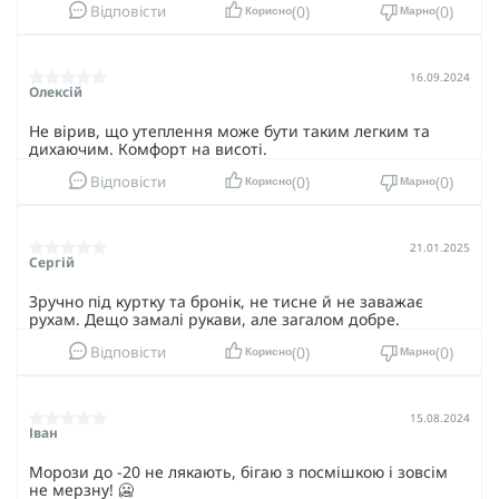
Guard - це вибір на користь інновацій і надійності.
0
0
Відповісти
Корисно
Марно
16.09.2024
Олексій
Не вірив, що утеплення може бути таким легким та
дихаючим. Комфорт на висоті.
0
0
Відповісти
Корисно
Марно
21.01.2025
Сергій
Зручно під куртку та бронік, не тисне й не заважає
рухам. Дещо замалі рукави, але загалом добре.
0
0
Відповісти
Корисно
Марно
15.08.2024
Іван
Морози до -20 не лякають, бігаю з посмішкою і зовсім
не мерзну! 🥶