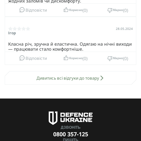
жодних заломів чи дискомфорту.
0
0
Відповісти
Корисно
Марно
28.05.2024
Ігор
Класна річ, зручна й еластична. Одягаю на нічні виходи
— працювати стало комфортніше.
0
0
Відповісти
Корисно
Марно
Дивитись всі відгуки до товару
ДЗВОНІТЬ
0800 357-125
ПИШІТЬ