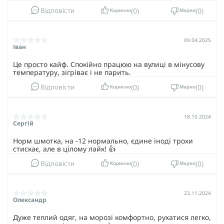
0
0
Відповісти
Корисно
Марно
09.04.2025
Іван
Це просто кайф. Спокійно працюю на вулиці в мінусову
температуру, зігріває і не парить.
0
0
Відповісти
Корисно
Марно
18.10.2024
Сергій
Норм шмотка, на -12 нормально, єдине іноді трохи
стискає, але в цілому лайк! 👍
0
0
Відповісти
Корисно
Марно
23.11.2024
Олександр
Дуже теплий одяг, на морозі комфортно, рухатися легко,