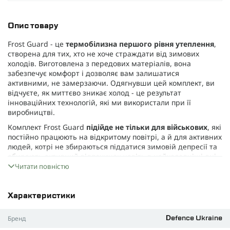
Опис товару
Frost Guard - це
термобілизна першого рівня утеплення
,
створена для тих, хто не хоче страждати від зимових
холодів. Виготовлена з передових матеріалів, вона
забезпечує комфорт і дозволяє вам залишатися
активними, не замерзаючи. Одягнувши цей комплект, ви
відчуєте, як миттєво зникає холод - це результат
інноваційних технологій, які ми використали при її
виробництві.
Комплект Frost Guard
підійде не тільки для військових
, які
постійно працюють на відкритому повітрі, а й для активних
людей, котрі не збираються піддатися зимовій депресії та
обирають активний відпочинок навіть в найхолодніші дні.
Ця термобілизна поєднує легкість, еластичність і чудову
Читати повністю
здатність утримувати тепло. Вона комфортна при
-15°C
, а з
додатковим утепленням здатна витримати навіть
-30°C
.
Характеристики
Як ми прийшли до цієї розробки? Все просто, ми прагнемо,
щоб кожен елемент спорядження та одягу військового був
Бренд
Defence Ukraine
функціональним та "робочим". Тому, враховуючи сучасні