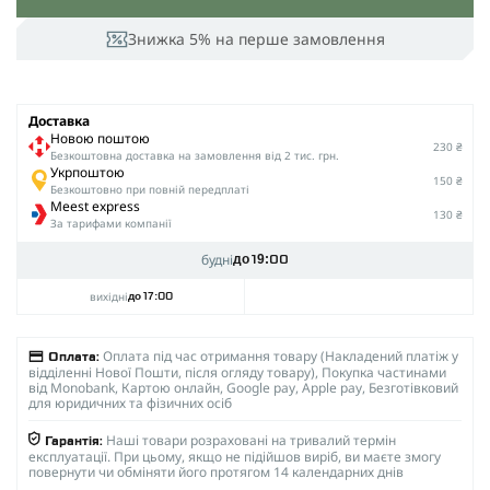
Знижка 5% на перше замовлення
Доставка
Новою поштою
230 ₴
Безкоштовна доставка на замовлення від 2 тис. грн.
Укрпоштою
150 ₴
Безкоштовно при повній передплаті
Meest express
130 ₴
За тарифами компанії
будні
до 19:00
вихідні
до 17:00
Оплата під час отримання товару (Накладений платіж у
Оплата:
відділенні Нової Пошти, після огляду товару), Покупка частинами
від Monobank, Картою онлайн, Google pay, Apple pay, Безготівковий
для юридичних та фізичних осіб
Наші товари розраховані на тривалий термін
Гарантія:
експлуатації. При цьому, якщо не підійшов виріб, ви маєте змогу
повернути чи обміняти його протягом 14 календарних днів