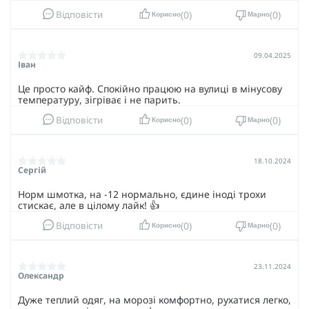
0
0
Відповісти
Корисно
Марно
09.04.2025
Іван
Це просто кайф. Спокійно працюю на вулиці в мінусову
температуру, зігріває і не парить.
0
0
Відповісти
Корисно
Марно
18.10.2024
Сергій
Норм шмотка, на -12 нормально, єдине іноді трохи
стискає, але в цілому лайк! 👍
0
0
Відповісти
Корисно
Марно
23.11.2024
Олександр
Дуже теплий одяг, на морозі комфортно, рухатися легко,