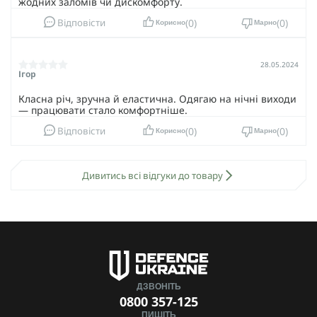
жодних заломів чи дискомфорту.
0
0
Відповісти
Корисно
Марно
28.05.2024
Ігор
Класна річ, зручна й еластична. Одягаю на нічні виходи
— працювати стало комфортніше.
0
0
Відповісти
Корисно
Марно
Дивитись всі відгуки до товару
ДЗВОНІТЬ
0800 357-125
ПИШІТЬ