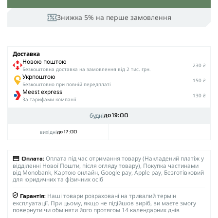
Знижка 5% на перше замовлення
Доставка
Новою поштою
230 ₴
Безкоштовна доставка на замовлення від 2 тис. грн.
Укрпоштою
150 ₴
Безкоштовно при повній передплаті
Meest express
130 ₴
За тарифами компанії
будні
до 19:00
вихідні
до 17:00
Оплата під час отримання товару (Накладений платіж у
Оплата:
відділенні Нової Пошти, після огляду товару), Покупка частинами
від Monobank, Картою онлайн, Google pay, Apple pay, Безготівковий
для юридичних та фізичних осіб
Наші товари розраховані на тривалий термін
Гарантія:
експлуатації. При цьому, якщо не підійшов виріб, ви маєте змогу
повернути чи обміняти його протягом 14 календарних днів