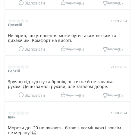
Guard - це вибір на користь інновацій і надійності.
0
0
Відповісти
Корисно
Марно
16.09.2024
Олексій
Не вірив, що утеплення може бути таким легким та
дихаючим. Комфорт на висоті.
0
0
Відповісти
Корисно
Марно
21.01.2025
Сергій
Зручно під куртку та бронік, не тисне й не заважає
рухам. Дещо замалі рукави, але загалом добре.
0
0
Відповісти
Корисно
Марно
15.08.2024
Іван
Морози до -20 не лякають, бігаю з посмішкою і зовсім
не мерзну! 🥶