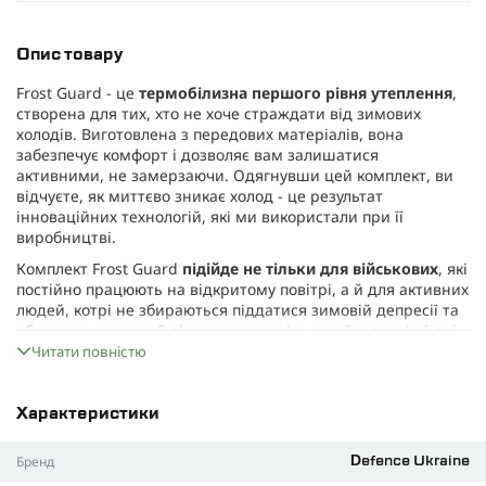
Опис товару
Frost Guard - це
термобілизна першого рівня утеплення
,
створена для тих, хто не хоче страждати від зимових
холодів. Виготовлена з передових матеріалів, вона
забезпечує комфорт і дозволяє вам залишатися
активними, не замерзаючи. Одягнувши цей комплект, ви
відчуєте, як миттєво зникає холод - це результат
інноваційних технологій, які ми використали при її
виробництві.
Комплект Frost Guard
підійде не тільки для військових
, які
постійно працюють на відкритому повітрі, а й для активних
людей, котрі не збираються піддатися зимовій депресії та
обирають активний відпочинок навіть в найхолодніші дні.
Ця термобілизна поєднує легкість, еластичність і чудову
Читати повністю
здатність утримувати тепло. Вона комфортна при
-15°C
, а з
додатковим утепленням здатна витримати навіть
-30°C
.
Характеристики
Як ми прийшли до цієї розробки? Все просто, ми прагнемо,
щоб кожен елемент спорядження та одягу військового був
Бренд
Defence Ukraine
функціональним та "робочим". Тому, враховуючи сучасні