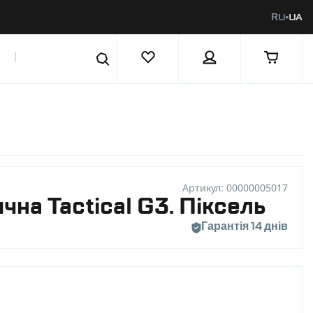
RU
UA
|
Артикул: 00000005017
чна Tactical G3. Піксель
Гарантія 14 днів