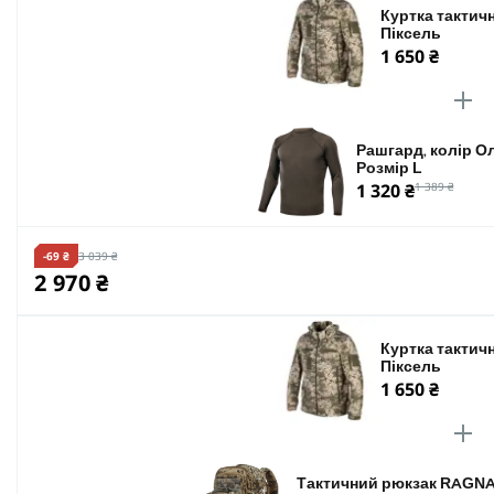
Куртка тактичн
Піксель
1 650 ₴
Рашгард, колір Ол
Розмір L
1 320 ₴
1 389 ₴
-69 ₴
3 039 ₴
2 970 ₴
Куртка тактичн
Піксель
1 650 ₴
Тактичний рюкзак RAGNAR