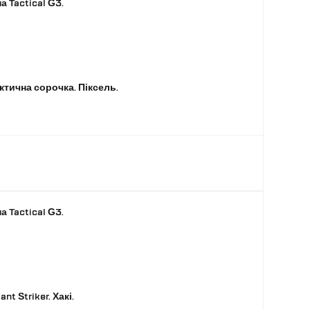
а Tactical G3.
актична сорочка. Піксель.
а Tactical G3.
t Striker. Хакі.