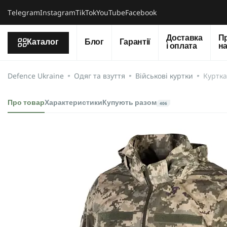
Тelegram
Instagram
TikTok
YouTube
Facebook
Доставка
П
Каталог
Блог
Гарантії
і оплата
н
Defence Ukraine
Одяг та взуття
Військові куртки
Куртка
Про товар
Характеристики
Купують разом
406