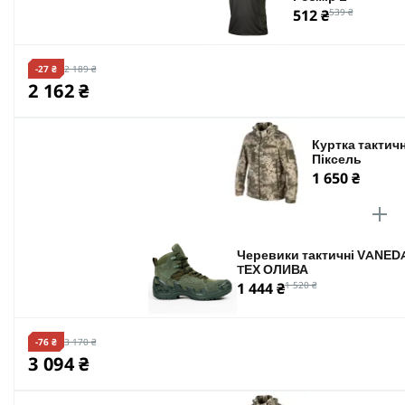
512 ₴
539 ₴
-27 ₴
2 189 ₴
2 162 ₴
Куртка тактичн
Піксель
1 650 ₴
Черевики тактичні VANED
TEX ОЛИВА
1 444 ₴
1 520 ₴
-76 ₴
3 170 ₴
3 094 ₴