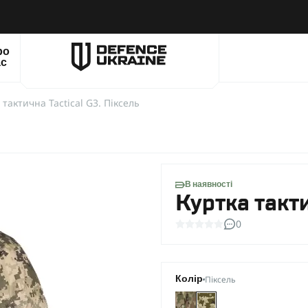
ро
ас
 тактична Tactical G3. Піксель
В наявності
Куртка такти
0
Піксель
Колір