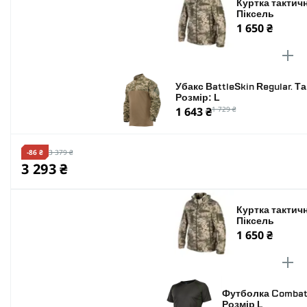
Куртка тактичн
Піксель
1 650 ₴
Убакс BattleSkin Regular. Т
Розмір: L
1 643 ₴
1 729 ₴
-86 ₴
3 379 ₴
3 293 ₴
Куртка тактичн
Піксель
1 650 ₴
Футболка Combatan
Розмір L