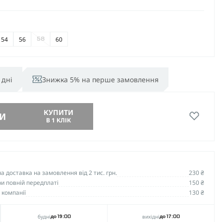
54
56
60
58
 дні
Знижка 5% на перше замовлення
КУПИТИ
И
В 1 КЛІК
 доставка на замовлення від 2 тис. грн.
230 ₴
и повній передплаті
150 ₴
 компанії
130 ₴
будні
вихідні
до 19:00
до 17:00