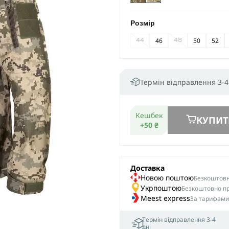
Розмір
46
50
52
44
48
Термін відправлення 3-4
Кешбек
КУПИТ
+50 ₴
Доставка
Новою поштою
Безкоштовна
Укрпоштою
Безкоштовно пр
Meest express
За тарифами
Термін відправлення 3-4
дні