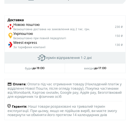
Доставка
Новою поштою
230 ₴
Безкоштовна доставка на замовлення від 2 тис. грн.
Укрпоштою
150 ₴
Безкоштовно при повній передплаті
Meest express
130 ₴
За тарифами компанії
Термін відправлення 1-2 дні
будні
вихідні
до 19:00
до 17:00
Оплата під час отримання товару (Накладений платіж у
Оплата:
відділенні Нової Пошти, після огляду товару), Покупка частинами
від Monobank, Картою онлайн, Google pay, Apple pay, Безготівковий
для юридичних та фізичних осіб
Наші товари розраховані на тривалий термін
Гарантія:
експлуатації. При цьому, якщо не підійшов виріб, ви маєте змогу
повернути чи обміняти його протягом 14 календарних днів