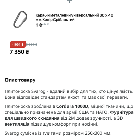
Карабін металевий універсальний 80 х 40
мм. Колiр Cріблястий
1 ₴
280 ₴
-1001 ₴
8 351 ₴
7 350 ₴
Опис товару
Плитоноска Svarog - вдалий вибір для тих, хто цінує якість.
Вона відповідає стандартам якості та має свої переваги.
Плитоноска зроблена
з Cordura 1000D
, міцної тканини, що
спеціально призначена для армії США та НАТО.
Фурнітура
для швидкого скидання
від 2М додає зручності, а
3D
вентиляція
підвищує комфорт при носінні.
Svarog сумісна із плитами розміром 250х300 мм.