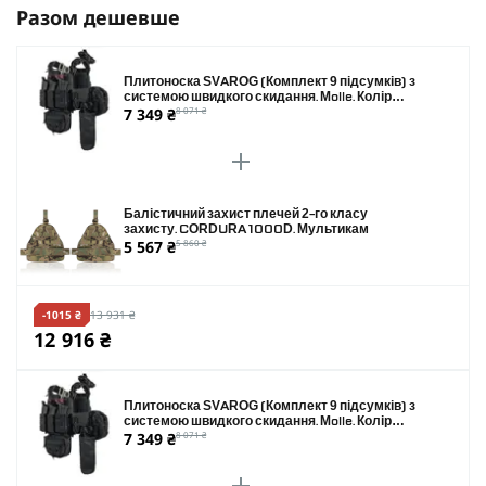
Разом дешевше
Плитоноска SVAROG (Комплект 9 підсумків) з
системою швидкого скидання. Molle. Колір
7 349 ₴
8 071 ₴
Чорний.
Балістичний захист плечей 2-го класу
захисту. CORDURA 1000D. Мультикам
5 567 ₴
5 860 ₴
-1015 ₴
13 931 ₴
12 916 ₴
Плитоноска SVAROG (Комплект 9 підсумків) з
системою швидкого скидання. Molle. Колір
7 349 ₴
8 071 ₴
Чорний.