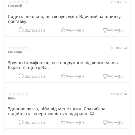
25.04.2025
Олексій
Сидить ідеально, не сковує рухів. Вдячний за швидку
доставку.
0
0
Відповісти
Корисно
Марно
03.10.2024
Микола
Зручно і комфортно, все продумано під користувача.
Якраз те, що треба.
0
0
Відповісти
Корисно
Марно
11.06.2024
Іван
Здорово лягла, ніби під мене шита. Спасибі за
надійність і оперативність у відправці 😊
0
0
Відповісти
Корисно
Марно