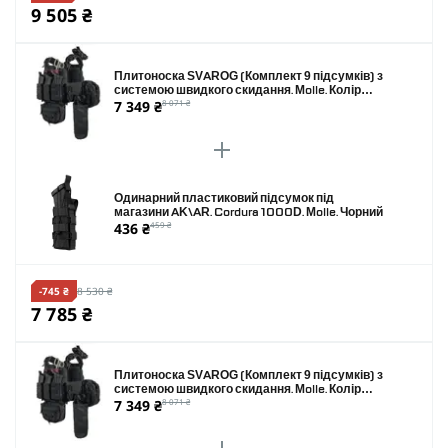
9 505 ₴
Плитоноска SVAROG (Комплект 9 підсумків) з
системою швидкого скидання. Molle. Колір
7 349 ₴
8 071 ₴
Чорний.
Одинарний пластиковий підсумок під
магазини AK\AR. Cordura 1000D. Molle. Чорний
436 ₴
459 ₴
-745 ₴
8 530 ₴
7 785 ₴
Плитоноска SVAROG (Комплект 9 підсумків) з
системою швидкого скидання. Molle. Колір
7 349 ₴
8 071 ₴
Чорний.