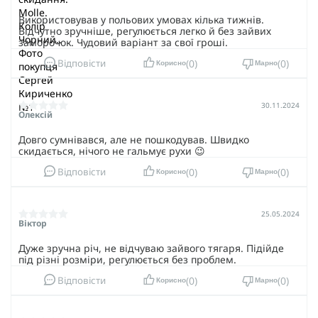
Використовував у польових умовах кілька тижнів.
Відчутно зручніше, регулюється легко й без зайвих
заморочок. Чудовий варіант за свої гроші.
0
0
Відповісти
Корисно
Марно
30.11.2024
Олексій
Довго сумнівався, але не пошкодував. Швидко
скидається, нічого не гальмує рухи 😉
0
0
Відповісти
Корисно
Марно
25.05.2024
Віктор
Дуже зручна річ, не відчуваю зайвого тягаря. Підійде
під різні розміри, регулюється без проблем.
0
0
Відповісти
Корисно
Марно