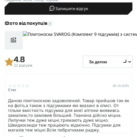
Залишити відгук
Фото від покупців
1
4.8
22 відгуків
30.10.2025
Стас
Даною плитоноскою задоволений. Товар прийшов так як
на фото,а також з підсумками які вказані в описі. От
тільки вмісткість підсумка для моєї аптеки виявивсь
замалим,то замовив більший. Тканина дійсно міцна.
Липучки теж дуже міцні,тримають дуже міцно.
Швидкоскиди теж працюють відмінно. Підсумки для
магазів теж міцні.Всім побратимам раджу.