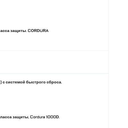
урникета, 1 подсумок для аптечки, 1 напашник, 1
подсумок для сброса магазинов
Универсальный, от S-XXL
класса защиты. CORDURA
 с системой быстрого сброса.
ласса защиты, Cordura 1000D.