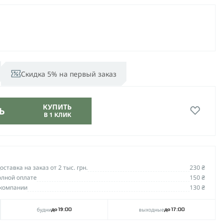
Скидка 5% на первый заказ
КУПИТЬ
Ь
В 1 КЛИК
ставка на заказ от 2 тыс. грн.
230 ₴
олной оплате
150 ₴
компании
130 ₴
будни
выходные
до 19:00
до 17:00