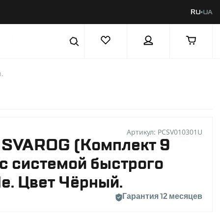
RU
UA
|
.
Артикул: PCSV010301U
 SVAROG (Комплект 9
с системой быстрого
le. Цвет Чёрный.
Гарантия 12 месяцев