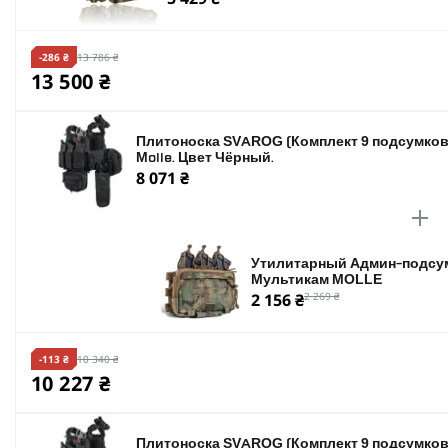
-286 ₴
13 786 ₴
13 500 ₴
Плитоноска SVAROG (Комплект 9 подсумков)
Molle. Цвет Чёрный.
8 071 ₴
Утилитарный Админ-подсум
Мультикам MOLLE
2 156 ₴
2 269 ₴
-113 ₴
10 340 ₴
10 227 ₴
Плитоноска SVAROG (Комплект 9 подсумков)