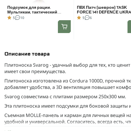
Подсумок для рации.
ПВХ Патч (шеврон) TASK
Мультикам, тактический
FORCE 141 DEFENCE UKRA
подсумок для Motorola
чёрный
5
10
5
6
4400/4800
Описание товара
Плитоноска Svarog - удачный выбор для тех, кто ценит
имеет свои преимущества.
Плитоноска изготовлена из Cordura 1000D, прочной т
добавляет удобства, а 3D вентиляция повышает комфо
Svarog совместима с плитами размером 250х300 мм.
Эта плитоноска имеет подсумки для боковой защиты и 
Съемная MOLLE-панель и карман для личных вещей на
удобной и универсальной. Согласитесь, всегда есть, ч
документы.