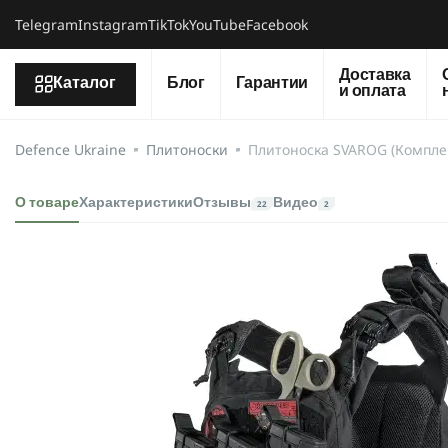
Telegram
Instagram
TikTok
YouTube
Facebook
Доставка
Каталог
Блог
Гарантии
и оплата
Defence Ukraine
Плитоноски
Плитоноска SVAROG (Комплек
О товаре
Характеристики
Отзывы
Видео
22
2