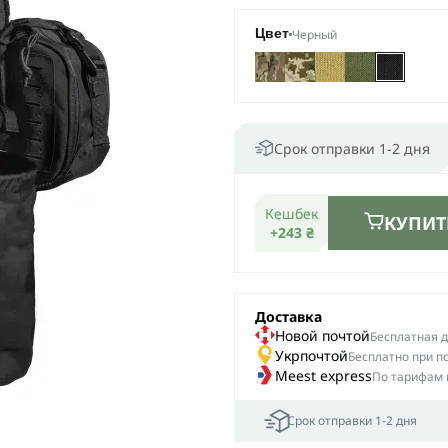
Черный
Цвет
Срок отправки 1-2 дня
Кешбек
КУПИТ
+243 ₴
Доставка
Новой почтой
Беcплатная до
Укрпочтой
Бесплатно при п
Meest express
По тарифам 
Срок отправки 1-2 дня