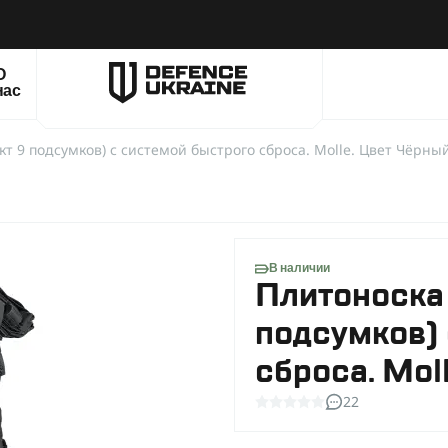
О
нас
т 9 подсумков) с системой быстрого сброса. Molle. Цвет Чёрный
В наличии
Плитоноска
подсумков) 
сброса. Mol
22