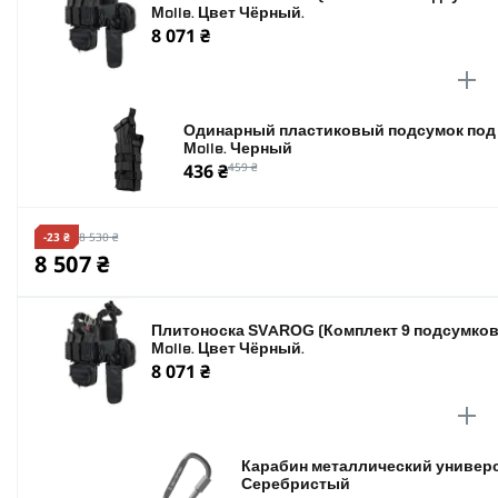
Molle. Цвет Чёрный.
8 071 ₴
Одинарный пластиковый подсумок под 
Molle. Черный
436 ₴
459 ₴
-23 ₴
8 530 ₴
8 507 ₴
Плитоноска SVAROG (Комплект 9 подсумков)
Molle. Цвет Чёрный.
8 071 ₴
Карабин металлический универс
Серебристый