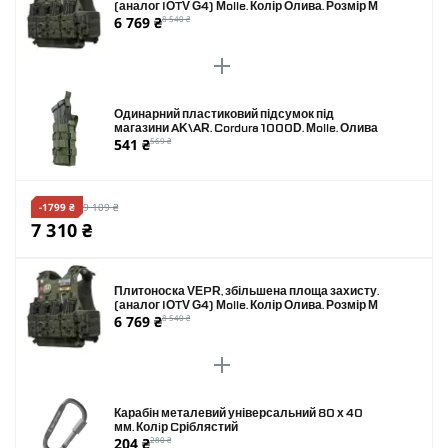
(аналог IOTV G4) Molle. Колір Олива. Розмір M
6 769 ₴
8 540 ₴
Одинарний пластиковий підсумок під
магазини AK\AR. Cordura 1000D. Molle. Олива
541 ₴
569 ₴
-1799 ₴
9 109 ₴
7 310 ₴
Плитоноска VEPR, збільшена площа захисту.
(аналог IOTV G4) Molle. Колір Олива. Розмір M
6 769 ₴
8 540 ₴
Карабін металевий універсальний 80 х 40
мм. Колiр Cріблястий
204 ₴
280 ₴