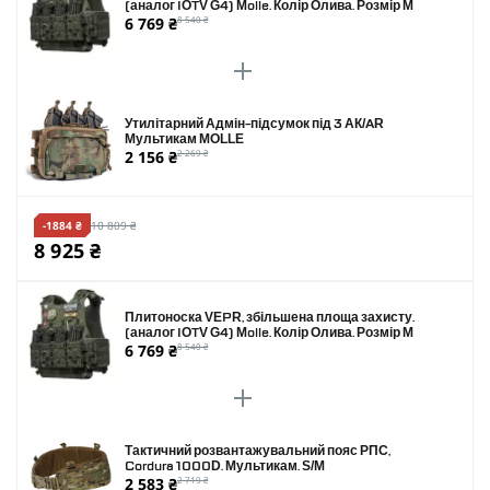
(аналог IOTV G4) Molle. Колір Олива. Розмір M
6 769 ₴
8 540 ₴
Утилітарний Адмін-підсумок під 3 АК/AR
Мультикам MOLLE
2 156 ₴
2 269 ₴
-1884 ₴
10 809 ₴
8 925 ₴
Плитоноска VEPR, збільшена площа захисту.
(аналог IOTV G4) Molle. Колір Олива. Розмір M
6 769 ₴
8 540 ₴
Тактичний розвантажувальний пояс РПС,
Cordura 1000D. Мультикам. S/M
2 583 ₴
2 719 ₴