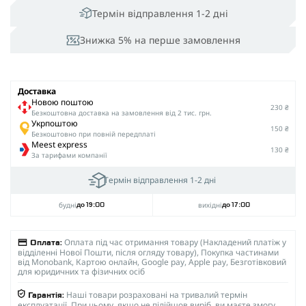
Термін відправлення 1-2 дні
Знижка 5% на перше замовлення
Доставка
Новою поштою
230 ₴
Безкоштовна доставка на замовлення від 2 тис. грн.
Укрпоштою
150 ₴
Безкоштовно при повній передплаті
Meest express
130 ₴
За тарифами компанії
Термін відправлення 1-2 дні
будні
вихідні
до 19:00
до 17:00
Оплата під час отримання товару (Накладений платіж у
Оплата:
відділенні Нової Пошти, після огляду товару), Покупка частинами
від Monobank, Картою онлайн, Google pay, Apple pay, Безготівковий
для юридичних та фізичних осіб
Наші товари розраховані на тривалий термін
Гарантія:
експлуатації. При цьому, якщо не підійшов виріб, ви маєте змогу