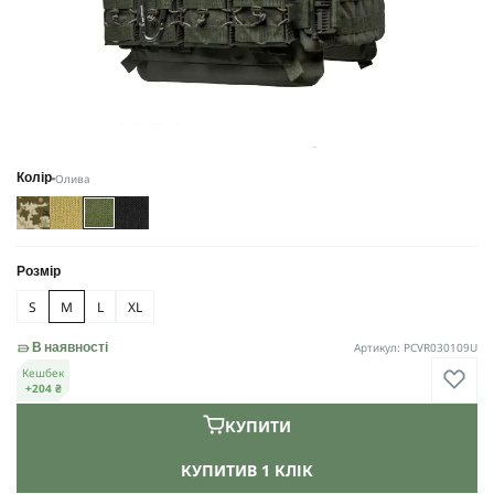
Олива
Колір
Розмір
S
M
L
XL
Артикул: PCVR030109U
В наявності
Кешбек
+204 ₴
КУПИТИ
КУПИТИ
В 1 КЛІК