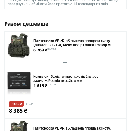
повернути чи обміняти його протягом 14 календарних днів
Разом дешевше
Плитоноска VEPR, збільшена площа захисту.
(аналог IOTV G4) Molle. Колір Олива. Розмір M
6 769 ₴
8 540 ₴
Комплект балістичних пакетів 2 класу
захисту. Розмір 150×200 мм
1 616 ₴
1 701 ₴
-1856 ₴
10 241 ₴
8 385 ₴
Плитоноска VEPR, збільшена площа захисту.