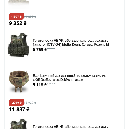
-1907 ₴
11 259 ₴
9 352 ₴
Плитоноска VEPR, збільшена площа захисту.
(аналог IOTV G4) Molle. Колір Олива. Розмір M
6 769 ₴
8 540 ₴
Балістичний захист шиї 2-го класу захисту.
CORDURA 1000D. Мультикам
5 118 ₴
5 387 ₴
-2040 ₴
13 927 ₴
11 887 ₴
Плитоноска VEPR, збільшена площа захисту.