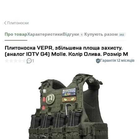
Плитоноски
Про товар
Характеристики
Відгуки
Купують разом
1
392
Плитоноска VEPR, збільшена площа захисту.
(аналог IOTV G4) Molle. Колір Олива. Розмір M
1
Гарантія 12 місяців