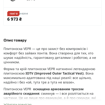
-1847 ₴
8 820 ₴
6 973 ₴
Опис товару
Плитоноска VEPR — це про захист без компромісів і
комфорт без зайвих понтів. Вона створена для тих, хто
шукає надійність, гарантовану деталями і роботою, а не
цінником.
Форма та крій плитоноски VEPR натхненні легендарною
плитоноскою
IOTV (Improved Outer Tactical Vest)
. Вона
максимально адаптована під наші реалії: все щільно,
надійно і без «ой, тута тре а тута не влазе».
Плитоноска VEPR
оснащена армованим тросом
аварійного скидання
: смикнув — і все розлітається на
частини. Це не лише про евакуацію, а й про секунди, які
рятують життя. І головне — зібрати її назад простіше, ніж
Читати повністю