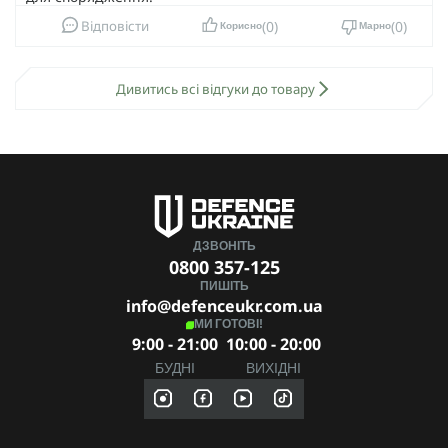
стандарти).
0
0
Відповісти
Корисно
Марно
Розміри: S, M, L, XL.
Матеріал: Cordura 1000D Nylon 6.6.
Дивитись всі відгуки до товару
Колір: мультикам, піксель, койот, олива, чорний.
Плитоноска VEPR — це твій шанс вийти з дичини цілим і
навіть не надто злим.
ДЗВОНІТЬ
0800 357-125
ПИШІТЬ
info@defenceukr.com.ua
МИ ГОТОВІ!
9:00 - 21:00
10:00 - 20:00
БУДНІ
ВИХІДНІ