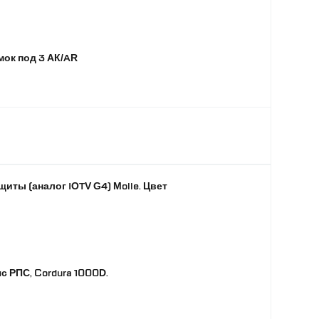
ым и даже не слишком злым.
ок под 3 АК/AR
иты (аналог IOTV G4) Molle. Цвет
с РПС, Cordura 1000D.