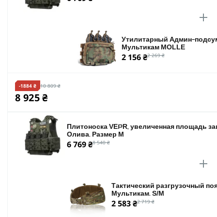
Цвета: мультикам, пиксель, койот, олива, чёрный.
Плитоноска VEPR — это твой шанс выйти из дичи цел
Утилитарный Админ-подсум
Мультикам MOLLE
2 156 ₴
2 269 ₴
-1884 ₴
10 809 ₴
8 925 ₴
Плитоноска VEPR, увеличенная площадь защ
Олива. Размер M
6 769 ₴
8 540 ₴
Тактический разгрузочный поя
Мультикам. S/M
2 583 ₴
2 719 ₴