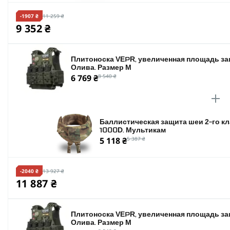
-1907 ₴
11 259 ₴
9 352 ₴
Плитоноска VEPR, увеличенная площадь защ
Олива. Размер M
6 769 ₴
8 540 ₴
Баллистическая защита шеи 2-го 
1000D. Мультикам
5 118 ₴
5 387 ₴
-2040 ₴
13 927 ₴
11 887 ₴
Плитоноска VEPR, увеличенная площадь защ
Олива. Размер M