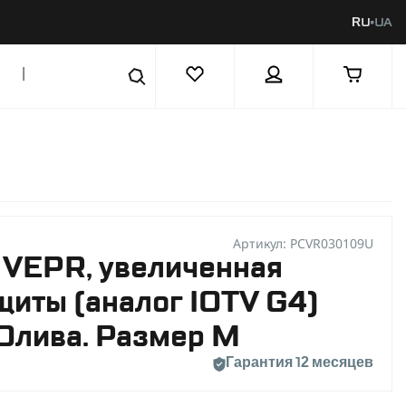
RU
UA
|
Артикул: PCVR030109U
 VEPR, увеличенная
щиты (аналог IOTV G4)
 Олива. Размер M
Гарантия 12 месяцев