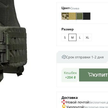
Олива
Цвет
Размер
S
M
L
XL
Срок отправки 1-2 дня
Кешбек
КУПИТ
+204 ₴
Доставка
Новой почтой
Беcплатная до
Укрпочтой
Бесплатно при п