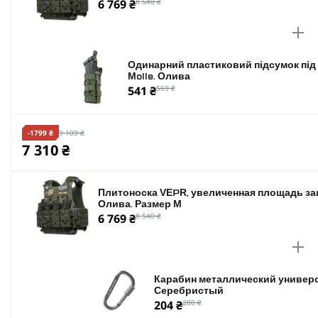
6 769 ₴
8 540 ₴
Одинарний пластиковий підсумок під 
Molle. Олива
541 ₴
569 ₴
-1799 ₴
9 109 ₴
7 310 ₴
Плитоноска VEPR, увеличенная площадь защ
Олива. Размер M
6 769 ₴
8 540 ₴
Карабин металлический универс
Серебристый
204 ₴
280 ₴