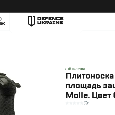
О
нас
В наличии
Плитоноска
площадь за
Molle. Цвет
1