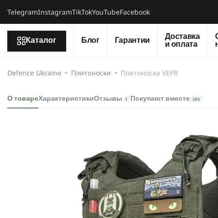
Telegram
Instagram
TikTok
YouTube
Facebook
Доставка
Каталог
Блог
Гарантии
и оплата
Defence Ukraine
Плитоноски
Плитоноска VEPR
О товаре
Характеристики
Отзывы
Покупают вместе
1
393