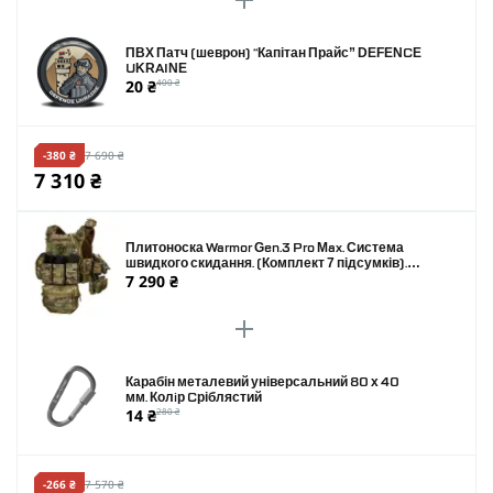
ПВХ Патч (шеврон) “Капітан Прайс” DEFENCE
UKRAINE
20 ₴
400 ₴
-380 ₴
7 690 ₴
7 310 ₴
Плитоноска Warmor Gen.3 Pro Max. Система
швидкого скидання. (Комплект 7 підсумків).
7 290 ₴
Колір Мультикам
Карабін металевий універсальний 80 х 40
мм. Колiр Cріблястий
14 ₴
280 ₴
-266 ₴
7 570 ₴