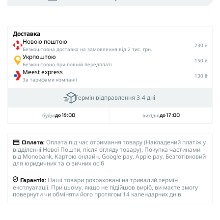
Доставка
Новою поштою
230 ₴
Безкоштовна доставка на замовлення від 2 тис. грн.
Укрпоштою
150 ₴
Безкоштовно при повній передплаті
Meest express
130 ₴
За тарифами компанії
Термін відправлення 3-4 дні
будні
вихідні
до 19:00
до 17:00
Оплата під час отримання товару (Накладений платіж у
Оплата:
відділенні Нової Пошти, після огляду товару), Покупка частинами
від Monobank, Картою онлайн, Google pay, Apple pay, Безготівковий
для юридичних та фізичних осіб
Наші товари розраховані на тривалий термін
Гарантія:
експлуатації. При цьому, якщо не підійшов виріб, ви маєте змогу
повернути чи обміняти його протягом 14 календарних днів