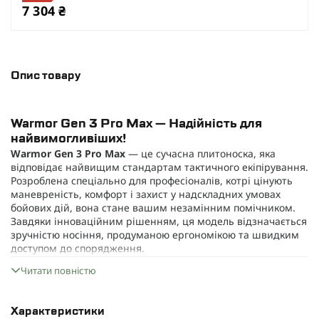
7 304 ₴
Опис товару
Warmor Gen 3 Pro Max — Надійність для
найвимогливіших!
Warmor Gen 3 Pro Max
— це сучасна плитоноска, яка
відповідає найвищим стандартам тактичного екіпірування.
Розроблена спеціально для професіоналів, котрі цінують
маневреність, комфорт і захист у надскладних умовах
бойових дій, вона стане вашим незамінним помічником.
Завдяки інноваційним рішенням, ця модель відзначається
зручністю носіння, продуманою ергономікою та швидким
доступом до спорядження.
Основні переваги:
Читати повністю
Високоякісні матеріали:
Використовується тканина
Cordura 1000D — відома міцністю, стійкістю до вологи,
порізів, ультрафіолету та вогню. Додатково застосовані
Характеристики