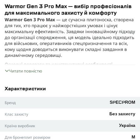
Warmor Gen 3 Pro Max — вибір професіоналів
для максимального захисту й комфорту
Warmor Gen 3 Pro Max
— це сучасна плитоноска, створена
для тих, хто працює у найжорсткіших умовах і цінує
максимальну ефективність. Завдяки інноваційному підходу
до організації спорядження, ця модель ідеально підходить
для військових, оперативників спецпризначення та всіх,
кому щодня доводиться виконувати складні завдання в
динамічному середовищі.
Основні переваги та конструктивні особливості
Міцність без компромісів:
Виготовлена з надзвичайно
Читати повністю
міцної нейлонової тканини Cordura 1000D, плитоноска
гарантує тривалу службу, не боїться вологи,
ультрафіолету та механічних пошкоджень.
Характеристики
Анатомічна посадка:
Спеціальна конструкція полегшує
Бренд
вагу, рівномірно розподіляючи її між плечима й спиною
SPECPROM
для запобігання перевтомі.
Клас захисту
Без захисту
Вентильовані вставки:
Внутрішня сітчаста підкладка
забезпечує постійну циркуляцію повітря, суттєво
Країна виробник
Україна
знижуючи ризик перегріву у спекотних умовах чи під час
фізичних навантажень.
Для бронеплит розміром
М