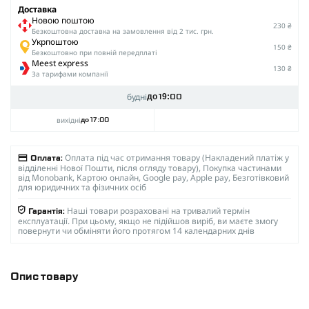
Доставка
Новою поштою
230 ₴
Безкоштовна доставка на замовлення від 2 тис. грн.
Укрпоштою
150 ₴
Безкоштовно при повній передплаті
Meest express
130 ₴
За тарифами компанії
будні
до 19:00
вихідні
до 17:00
Оплата під час отримання товару (Накладений платіж у
Оплата:
відділенні Нової Пошти, після огляду товару), Покупка частинами
від Monobank, Картою онлайн, Google pay, Apple pay, Безготівковий
для юридичних та фізичних осіб
Наші товари розраховані на тривалий термін
Гарантія:
експлуатації. При цьому, якщо не підійшов виріб, ви маєте змогу
повернути чи обміняти його протягом 14 календарних днів
Опис товару