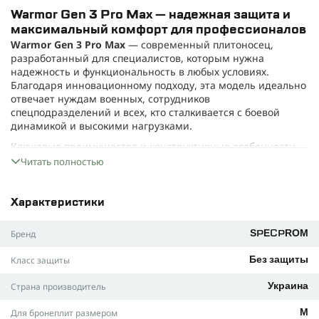
Warmor Gen 3 Pro Max — надежная защита и
максимальный комфорт для профессионалов
Warmor Gen 3 Pro Max
— современный плитоносец,
разработанный для специалистов, которым нужна
надежность и функциональность в любых условиях.
Благодаря инновационному подходу, эта модель идеально
отвечает нуждам военных, сотрудников
спецподразделений и всех, кто сталкивается с боевой
динамикой и высокими нагрузками.
Ключевые преимущества и конструктивные особенности
Высокая прочность:
Корпус выполнен из нейлоновой
Читать полностью
ткани Cordura 1000D, которая устойчива к износу,
разрывам, влаге и солнечному воздействию.
Характеристики
Анатомическая посадка:
Конструкция обеспечивает
равномерное распределение веса между плечами и
Бренд
спиной, снижая усталость даже при длительном
SPECPROM
ношении.
Класс защиты
Без защиты
Вентилируемая подкладка:
Внутренняя сетка
способствует отводу влаги и поддержанию комфорта
Страна производитель
Украина
даже при активных физических нагрузках.
Для бронеплит размером
М
Боковые камербанды с поддержкой защиты: