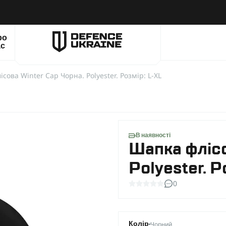
ро
ас
сова Winter Cap Чорна. Polyester. Розмір: L-XL
В наявності
Шапка флісо
Polyester. Р
0
Чорний
Колір