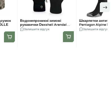
дсумок
Водонепроникні зимові
Шкарпетки антиба
MOLLE
рукавички Dexshell Arendal
Pentagon Alpine Me
Biking Gloves V 2.0. Чорні
Залишити відгук
Чорний
Залишити відгук