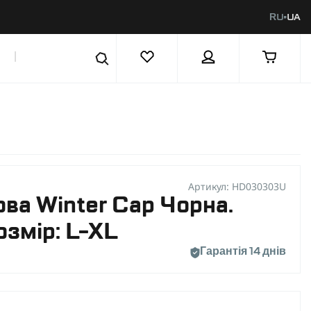
RU
UA
|
Артикул: HD030303U
ва Winter Cap Чорна.
озмір: L-XL
Гарантія 14 днів