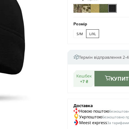
Розмір
S/M
L/XL
Термін відправлення 2-4
Кешбек
КУПИТ
+7 ₴
Доставка
Новою поштою
Безкоштовна
Укрпоштою
Безкоштовно пр
Meest express
За тарифами