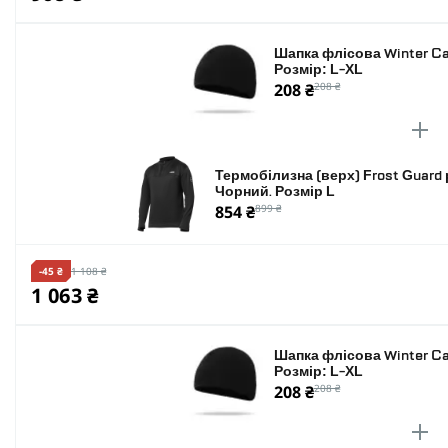
Шапка флісова Winter Cap
Розмір: L-XL
208 ₴
208 ₴
Термобілизна (верх) Frost Guard 
Чорний. Розмір L
854 ₴
899 ₴
-45 ₴
1 108 ₴
1 063 ₴
Шапка флісова Winter Cap
Розмір: L-XL
208 ₴
208 ₴