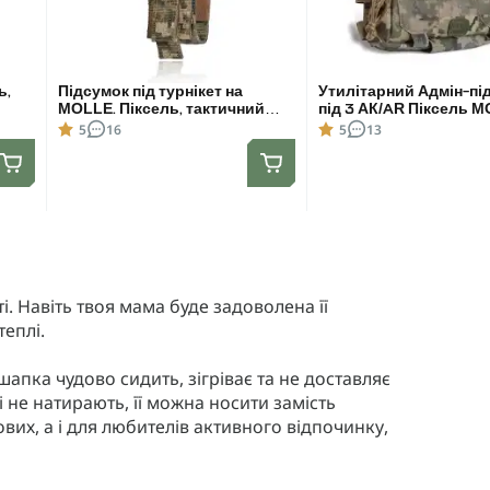
ь,
Підсумок під турнікет на
Утилітарний Адмін-пі
MOLLE. Піксель, тактичний
під 3 АК/AR Піксель 
підсумок для турнікету
5
16
5
13
. Навіть твоя мама буде задоволена її
теплі.
апка чудово сидить, зігріває та не доставляє
 не натирають, її можна носити замість
их, а і для любителів активного відпочинку,