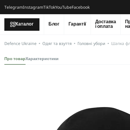
Тelegram
Instagram
TikTok
YouTube
Facebook
Доставка
П
Каталог
Блог
Гарантії
і оплата
н
Defence Ukraine
Одяг та взуття
Головні убори
Шапка флі
Про товар
Характеристики