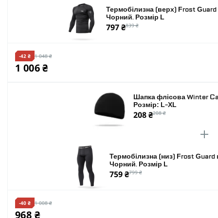
Термобілизна (верх) Frost Guard р
Чорний. Розмір L
797 ₴
839 ₴
-42 ₴
1 048 ₴
1 006 ₴
Шапка флісова Winter Cap
Розмір: L-XL
208 ₴
208 ₴
Термобілизна (низ) Frost Guard ш
Чорний. Розмір L
759 ₴
799 ₴
-40 ₴
1 008 ₴
968 ₴