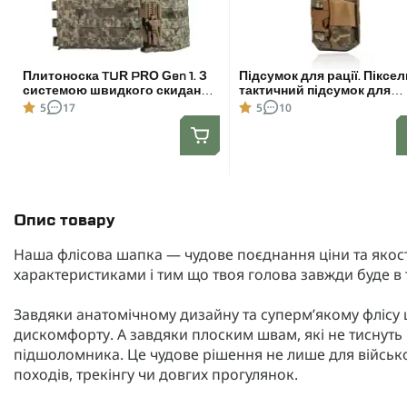
Плитоноска TUR PRO Gen 1. З
Підсумок для рації. Піксел
системою швидкого скидання,
тактичний підсумок для
для бронеплит розміром
Motorola 4400/4800
5
17
5
10
25х30 см. Колір Піксель.
Розмір L
Опис товару
Наша флісова шапка — чудове поєднання ціни та якості
характеристиками і тим що твоя голова завжди буде в 
Завдяки анатомічному дизайну та супермʼякому флісу ш
дискомфорту. А завдяки плоским швам, які не тиснуть і
підшоломника. Це чудове рішення не лише для військов
походів, трекінгу чи довгих прогулянок.