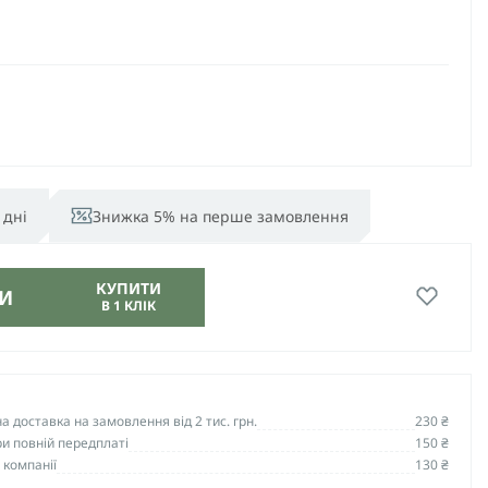
 дні
Знижка 5% на перше замовлення
КУПИТИ
И
В 1 КЛІК
 доставка на замовлення від 2 тис. грн.
230 ₴
и повній передплаті
150 ₴
 компанії
130 ₴