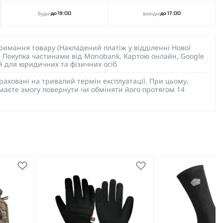
будні
вихідні
до 19:00
до 17:00
тримання товару (Накладений платіж у відділенні Нової
), Покупка частинами від Monobank, Картою онлайн, Google
ий для юридичних та фізичних осіб
раховані на тривалий термін експлуатації. При цьому,
 маєте змогу повернути чи обміняти його протягом 14