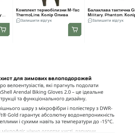
Комплект термобілизни M-Tac
Балаклава тактична G
у
ThermoLine. Колір Олива
Military. Phantom. Колі
Залишити відгук
One size
Залишити відгук
 захист для зимових велоподорожей
ро велоентузіастів, які прагнуть подолати
ell Arendal Biking Gloves 2.0 – це ідеальне
трукції та функціонального дизайну.
ішнього шару з мікрофібри і поліестеру з DWR-
ft® Gold гарантує абсолютну водонепроникність
еплими і сухими навіть за температури до -15°C.
 мікрофліс ніжно огортає кисті, даруючи