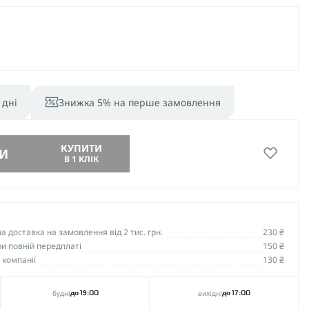
 дні
Знижка 5% на перше замовлення
КУПИТИ
И
В 1 КЛІК
 доставка на замовлення від 2 тис. грн.
230 ₴
и повній передплаті
150 ₴
 компанії
130 ₴
будні
вихідні
до 19:00
до 17:00