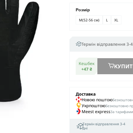
Розмір
M
(52-56 см)
L
XL
Термін відправлення 3-4
Кешбек
КУПИТ
+47 ₴
Доставка
Новою поштою
Безкоштовна
Укрпоштою
Безкоштовно пр
Meest express
За тарифами
Термін відправлення 3-4
дні