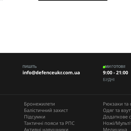
ередній шар – мембрана Porelle®; Утеплювач:
PrimaLoft® Gold; Внутрішній шар: мікрофліс.
Манжети: неопрен.
Воды, холода
DexShell
.
тканин.
ПИШІТЬ
МИ ГОТОВІ!
info@defenceukr.com.ua
9:00 - 21:00
БУДНІ
інує якісний захист рук і повну свободу руху
ми за будь-яких обставин!
Бронежилети
Рюкзаки та 
Балістичний захист
Одяг та взут
Підсумки
Додаткове 
Тактичні пояси та РПС
Ножі/Мульті
Активні навушники
Медицина