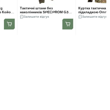
ig
Тактичні штани без
Куртка тактична Ca
р Койот.
наколінників SPECPROM G3
підкладкою Omni-
Combat Pants. Колір
Залишити відгук
Мультикам
Залишити відгук
Мультикам