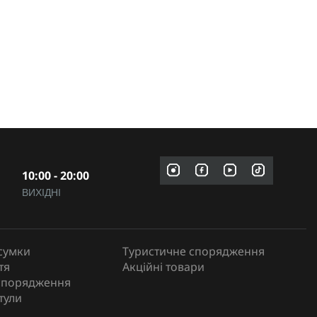
10:00 - 20:00
ВИХІДНІ
сумки
Туристичне спорядження
тя
Акційні товари
спорядження
тули