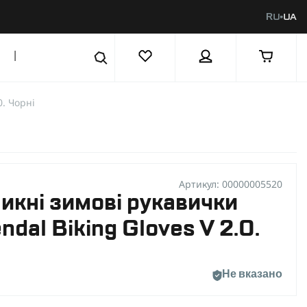
RU
UA
|
0. Чорні
Артикул: 00000005520
кні зимові рукавички
ndal Biking Gloves V 2.0.
Не вказано