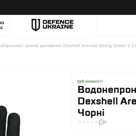
ро
ас
епроникні зимові рукавички Dexshell Arendal Biking Gloves V 2.
В наявності
Водонепрони
Dexshell Are
Чорні
0