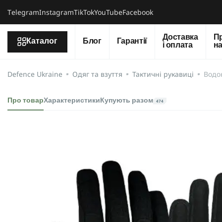
Тelegram
Instagram
TikTok
YouTube
Facebook
Доставка
П
Каталог
Блог
Гарантії
і оплата
н
Defence Ukraine
Одяг та взуття
Тактичні рукавиці
Водон
Про товар
Характеристики
Купують разом
474