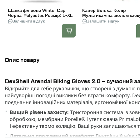
Шапка флісова Winter Cap
Кавер Вільха. Колір
Чорна. Polyester. Розмір: L-XL
Мультикам на шолом каск
Залишити відгук
FAST, MICH, TOR, TOR-D.
Залишити відгук
Розмір Універсальний
Опис товару
DexShell Arendal Biking Gloves 2.0 – сучасний
Відкрийте для себе рукавички, що створені з думкою п
найсуворіші погодні виклики без втрати комфорту. DexSh
поєднання інноваційних матеріалів, ергономічної конс
Вищий рівень захисту:
Тристороння система із зовн
обробкою, мембрани Porelle® і утеплювача PrimaLo
і ефективну термоізоляцію. Ваші руки залишаються т
Детально продуманий комфорт:
Внутрішній м’який