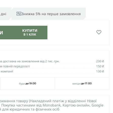
 дні
Знижка 5% на перше замовлення
КУПИТИ
И
В 1 КЛІК
 доставка на замовлення від 2 тис. грн.
230 ₴
и повній передплаті
150 ₴
 компанії
130 ₴
будні
вихідні
до 19:00
до 17:00
тримання товару (Накладений платіж у відділенні Нової
), Покупка частинами від Monobank, Картою онлайн, Google
ий для юридичних та фізичних осіб