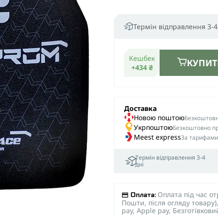
Термін відправлення 3-4
Кешбек
КУПИТ
+434 ₴
Доставка
Новою поштою
Безкоштовна
Укрпоштою
Безкоштовно пр
Meest express
За тарифами
Термін відправлення 3-4
дні
Оплата під час о
Оплата:
Пошти, після огляду товару
pay, Apple pay, Безготівков