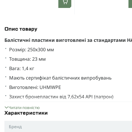
Опис товару
Балістичні пластини виготовлені за стандартами Н
Розмір: 250х300 мм
Товщина: 23 мм
Вага: 1,4 кг
Мають сертифікат балістичних випробувань
Виготовлені: UHMWPE
Захист бронепластин від 7,62х54 АРІ (патрон)
Максимальний захист.
Читати повністю
Характеристики
Легка і ергономічна.
3D-зігнута форма тіла.
Бренд