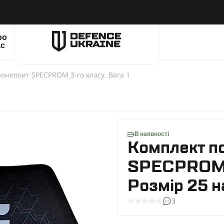
ро
ас
онеплит SPECPROM 3-го класу. Вага 1
В наявності
Комплект п
SPECPROM 3-
Розмір 25 на
3