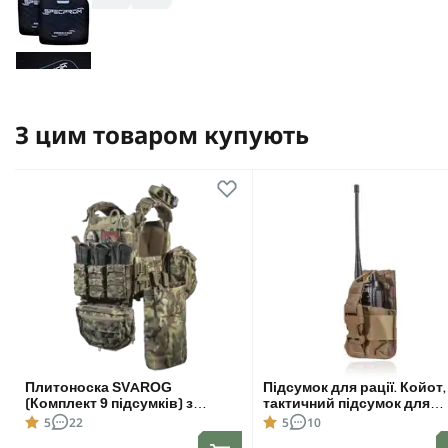
З цим товаром купують
Плитоноска SVAROG
Підсумок для рації. Койот,
(Комплект 9 підсумків) з
тактичний підсумок для
системою швидкого скидання.
Motorola 4400/4800
5
22
5
10
Molle. Колір Мультикам.