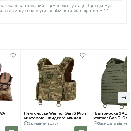
раховані на тривалий термін експлуатації. При цьому,
 маєте змогу повернути чи обміняти його протягом 14
OWA
Плитоноска Warmor Gen.3 Pro з
Плитоноска SPE
системою швидкого скидання.
Warmor Gen.6. Ол
Molle. Колір Мультикам
Залишити відгук
Залишити відгук