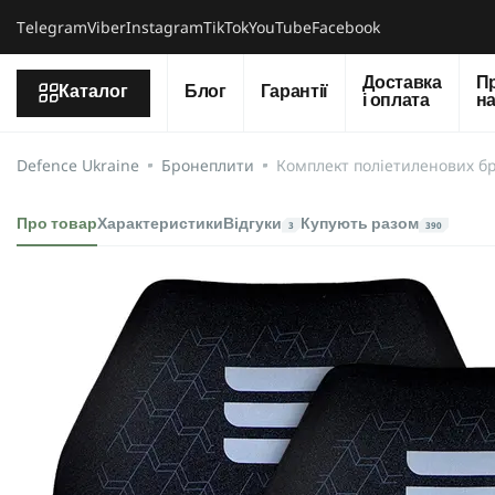
Тelegram
Viber
Instagram
TikTok
YouTube
Facebook
Доставка
П
Каталог
Блог
Гарантії
і оплата
н
Defence Ukraine
Бронеплити
Комплект поліетиленових бр
Про товар
Характеристики
Відгуки
Купують разом
3
390