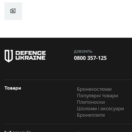
ДЗВОНІТЬ
0800 357-125
Бронекостюми
Товари
Популярні товари
Плитоноски
Шоломи і аксесуари
Бронеплити