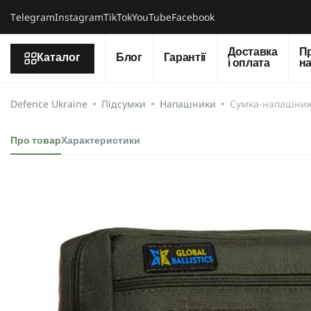
Тelegram
Instagram
TikTok
YouTube
Facebook
Доставка
П
Каталог
Блог
Гарантії
і оплата
н
Defence Ukraine
Підсумки
Напашники
Сумка-напашник.
Про товар
Характеристики