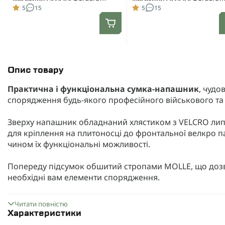
1000D. Molle. Олива
1000D. Molle. Чорний
5
15
5
15
Опис товару
Практична і функціональна сумка-напашник
, чудо
спорядження будь-якого професійного військового та 
Зверху напашник обладнаний хлястиком з VELCRO липу
для кріплення на плитоносці до фронтальної велкро п
чином їх функціональні можливості.
Попереду підсумок обшитий стропами MOLLE, що дозво
необхідні вам елементи спорядження.
Основою напашника є велике відділення для особисти
Читати повністю
що дає змогу помістити всі необхідні речі та захистити
Характеристики