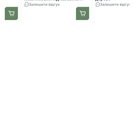
AK\AR. Cordura 1000D. Molle.
Залишити відгук
Залишити відгук
Олива