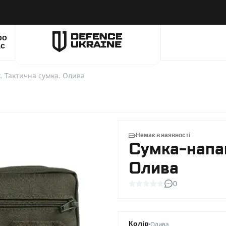
ро
ас
 Тактична сумка. Олива
Немає в наявності
Сумка-напаш
Олива
0
Олива
Колір