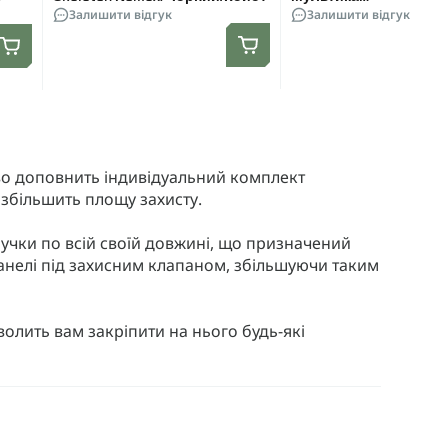
Залишити відгук
Залишити відгук
во доповнить індивідуальний комплект
збільшить площу захисту.
чки по всій своїй довжині, що призначений
анелі під захисним клапаном, збільшуючи таким
лить вам закріпити на нього будь-які
х речей, приховані вологостійкою блискавкою,
 їх від потрапляння вологи.