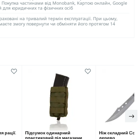
), Покупка частинами від Monobank, Картою онлайн, Google
ий для юридичних та фізичних осіб
раховані на тривалий термін експлуатації. При цьому,
 маєте змогу повернути чи обміняти його протягом 14
я рації.
Підсумок одинарний
Ніж складний Colu
пластиковий під магазини
дерево