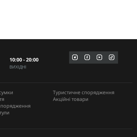
10:00 - 20:00
ВИХІДНІ
сумки
Туристичне спорядження
тя
Акційні товари
спорядження
тули