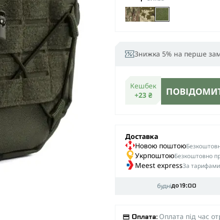
Знижка 5% на перше за
Кешбек
ПОВІДОМИТ
+23 ₴
Доставка
Новою поштою
Безкоштовна
Укрпоштою
Безкоштовно пр
Meest express
За тарифами
будні
до 19:00
Оплата під час о
Оплата: