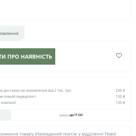
мовлення
И ПРО НАЯВНІСТЬ
 доставка на замовлення від 2 тис. грн.
230 ₴
и повній передплаті
150 ₴
 компанії
130 ₴
вихідні
до 17:00
тримання товару (Накладений платіж у відділенні Нової