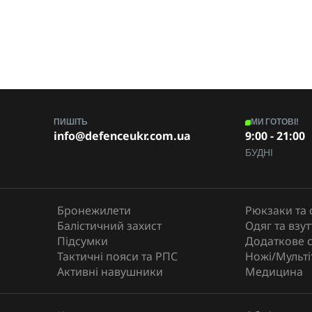
ПИШІТЬ
МИ ГОТОВІ!
info@defenceukr.com.ua
9:00 - 21:00
БУДНІ
Бронежилети
Рюкзаки та 
Балістичний захист
Одяг та взут
Підсумки
Додаткове 
Тактичні пояси та РПС
Ножі/Мульті
Активні навушники
Медицина