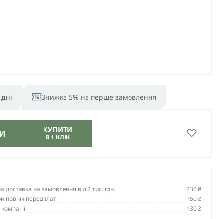
 дні
Знижка 5% на перше замовлення
КУПИТИ
И
В 1 КЛІК
 доставка на замовлення від 2 тис. грн.
230 ₴
и повній передплаті
150 ₴
 компанії
130 ₴