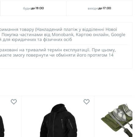
будні
вихідні
до 19:00
до 17:00
тримання товару (Накладений платіж у відділенні Нової
), Покупка частинами від Monobank, Картою онлайн, Google
ий для юридичних та фізичних осіб
раховані на тривалий термін експлуатації. При цьому,
 маєте змогу повернути чи обміняти його протягом 14