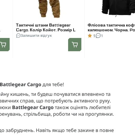
Тактичні штани Battlegear
Флісова тактична коф
Cargo. Колір Койот. Розмір L
капюшоном. Чорна. Pol
Залишити відгук
Розмір M
5
1
Battlegear Cargo
для тебе!
зайну кишень, ти будеш почуватися впевнено та
с звичних справ, що потребують активного руху.
брюки
Battlegear Cargo
також оцінять любителі
тренувань, стрільбища, роботи чи на прогулянки.
і до забруднень. Навіть якщо тебе закине в повне