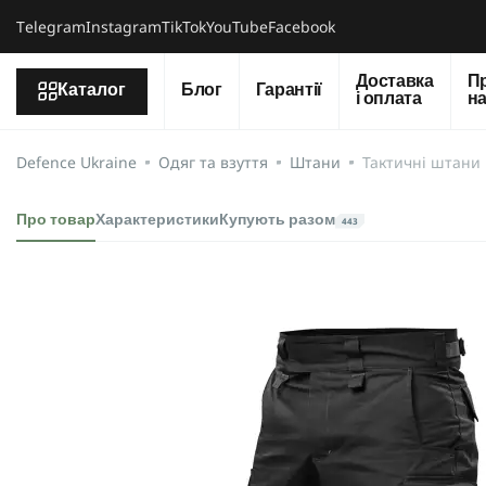
Тelegram
Instagram
TikTok
YouTube
Facebook
Доставка
П
Каталог
Блог
Гарантії
і оплата
н
Defence Ukraine
Одяг та взуття
Штани
Тактичні штани 
Про товар
Характеристики
Купують разом
443