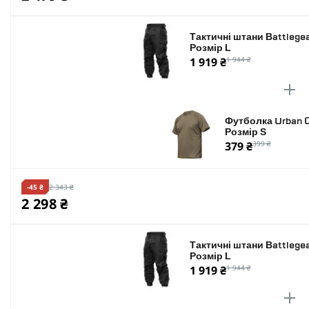
Тактичні штани Battlegea
Розмір L
1 919 ₴
1 944 ₴
Футболка Urban C
Розмір S
379 ₴
399 ₴
-45 ₴
2 343 ₴
2 298 ₴
Тактичні штани Battlegea
Розмір L
1 919 ₴
1 944 ₴