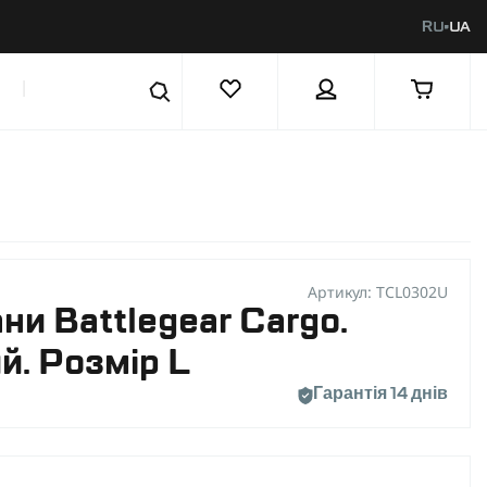
RU
UA
|
Артикул: TCL0302U
ни Battlegear Cargo.
й. Розмір L
Гарантія 14 днів