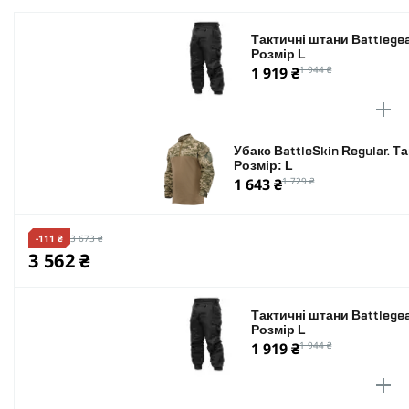
Кількість кишень
Тактичні штани Battlegea
Розмір L
Колір
1 919 ₴
1 944 ₴
Розмір
Убакс BattleSkin Regular. Т
Розмір: L
1 643 ₴
1 729 ₴
-111 ₴
3 673 ₴
3 562 ₴
Тактичні штани Battlegea
Розмір L
1 919 ₴
1 944 ₴