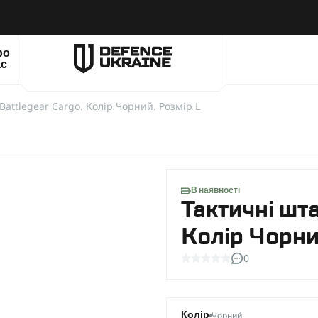
ро
ас
Battlegear Cargo. Колір Чорний. Розмір L
В наявності
Тактичні шта
Колір Чорни
0
Чорний
Колір