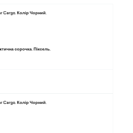
6
r Cargo. Колір Чорний.
Чорний
L
актична сорочка. Піксель.
r Cargo. Колір Чорний.