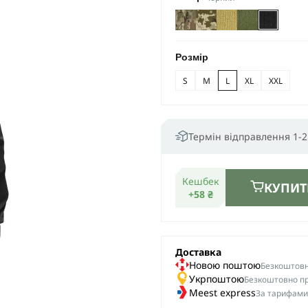
Розмір
S
M
L
XL
XXL
Термін відправлення 1-2
Кешбек
КУПИТ
+58 ₴
Доставка
Новою поштою
Безкоштовна
Укрпоштою
Безкоштовно пр
Meest express
За тарифами