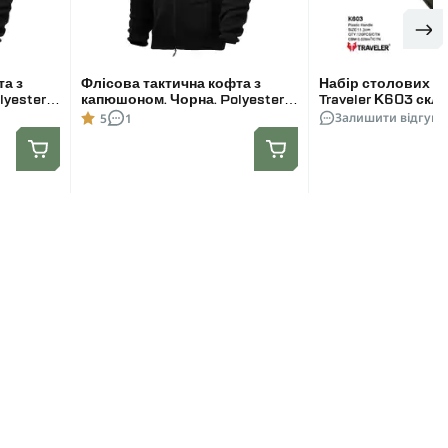
та з
Флісова тактична кофта з
Набір столових п
yester.
капюшоном. Чорна. Polyester.
Traveler K603 скла
Розмір L
чохлі (ложка+виде
Залишити відгук
5
1
Олива