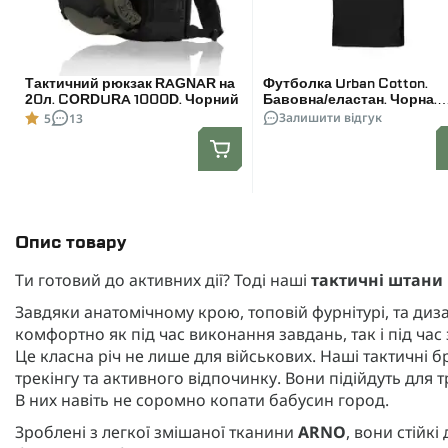
Тактичний рюкзак RAGNAR на
Футболка Urban Cotton.
20л. CORDURA 1000D. Чорний
Бавовна/еластан. Чорна.
Розмір L
Залишити відгук
5
13
Опис товару
Ти готовий до активних дії? Тоді наші
тактичні штани 
Завдяки анатомічному крою, топовій фурнітурі, та ди
комфортно як під час виконання завдань, так і під ча
Це класна річ не лише для військових. Наші тактичні 
трекінгу та активного відпочинку. Вони підійдуть для 
В них навіть не соромно копати бабусин город.
Зроблені з легкої змішаної тканини
ARNO
, вони стійк