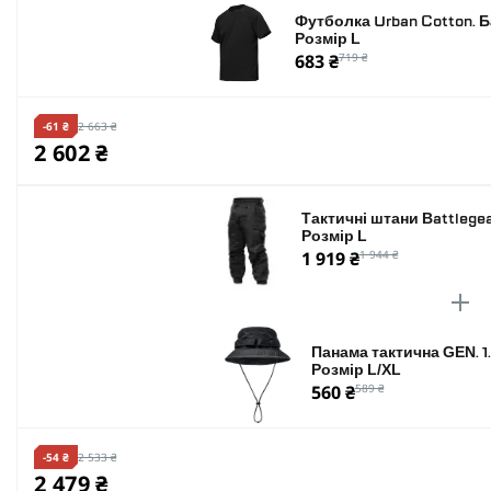
Футболка Urban Cotton. Б
Розмір L
683 ₴
719 ₴
-61 ₴
2 663 ₴
2 602 ₴
Тактичні штани Battlegea
Розмір L
1 919 ₴
1 944 ₴
Панама тактична GEN. 1
Розмір L/XL
560 ₴
589 ₴
-54 ₴
2 533 ₴
2 479 ₴