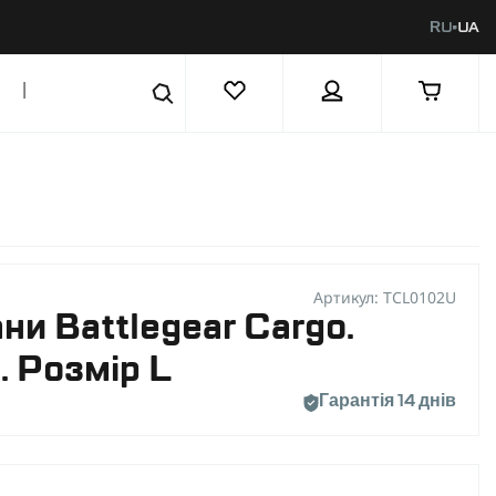
RU
UA
|
Артикул: TCL0102U
ни Battlegear Cargo.
. Розмір L
Гарантія 14 днів