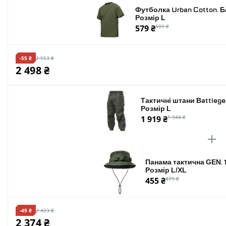
Футболка Urban Cotton. Б
Розмір L
579 ₴
609 ₴
-55 ₴
2 553 ₴
2 498 ₴
Тактичні штани Battlege
Розмір L
1 919 ₴
1 944 ₴
Панама тактична GEN. 
Розмір L/XL
455 ₴
479 ₴
-49 ₴
2 423 ₴
2 374 ₴