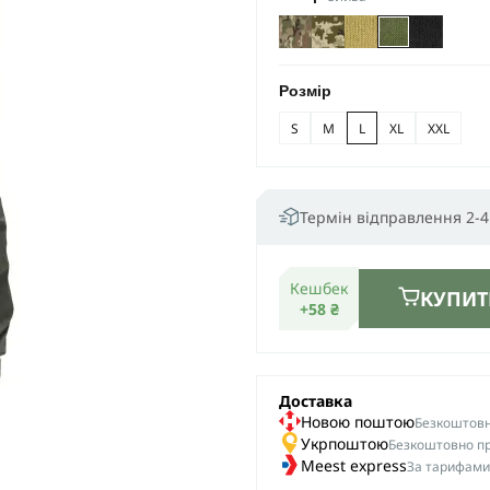
Розмір
S
M
L
XL
XXL
Термін відправлення 2-4
Кешбек
КУПИТ
+58 ₴
Доставка
Новою поштою
Безкоштовна
Укрпоштою
Безкоштовно пр
Meest express
За тарифами