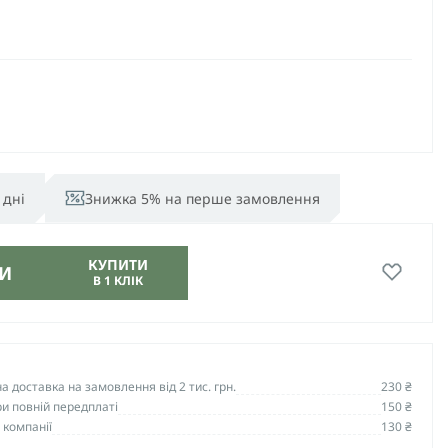
 дні
Знижка 5% на перше замовлення
КУПИТИ
И
В 1 КЛІК
 доставка на замовлення від 2 тис. грн.
230 ₴
и повній передплаті
150 ₴
 компанії
130 ₴