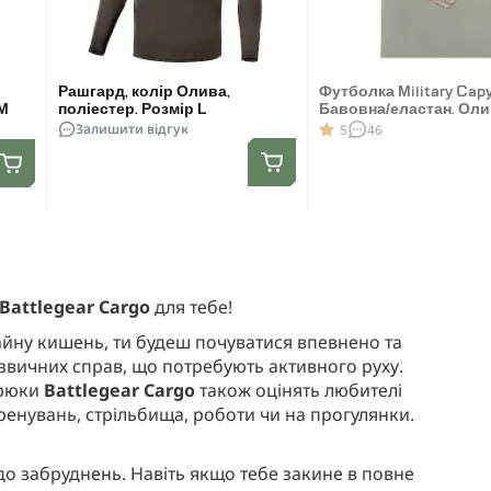
Рашгард, колір Олива,
Футболка Military Capy
/M
поліестер. Розмір L
Бавовна/еластан. Оли
Залишити відгук
Розмір L
5
46
Battlegear Cargo
для тебе!
зайну кишень, ти будеш почуватися впевнено та
с звичних справ, що потребують активного руху.
брюки
Battlegear Cargo
також оцінять любителі
тренувань, стрільбища, роботи чи на прогулянки.
і до забруднень. Навіть якщо тебе закине в повне