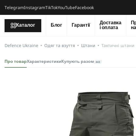
Тelegram
Instagram
TikTok
YouTube
Facebook
Доставка
П
Каталог
Блог
Гарантії
і оплата
н
Defence Ukraine
Одяг та взуття
Штани
Тактичні штани 
Про товар
Характеристики
Купують разом
443