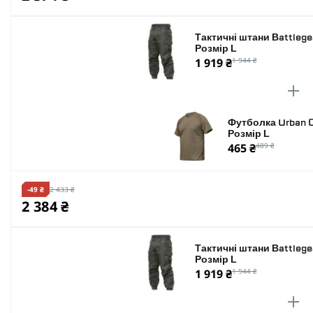
Тактичні штани Battlege
Розмір L
1 919 ₴
1 944 ₴
Футболка Urban C
Розмір L
465 ₴
489 ₴
-49 ₴
2 433 ₴
2 384 ₴
Тактичні штани Battlege
Розмір L
1 919 ₴
1 944 ₴