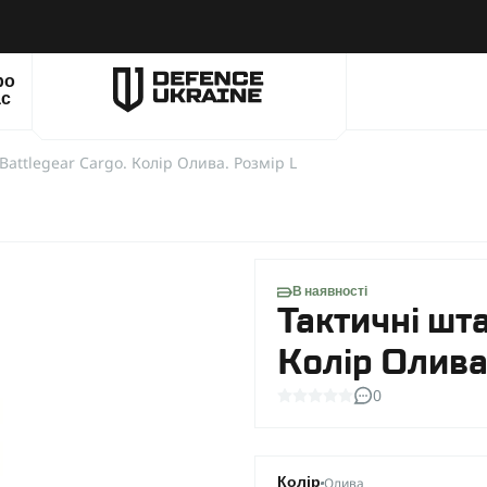
ро
ас
Battlegear Cargo. Колір Олива. Розмір L
В наявності
Тактичні шта
Колір Олива
0
Олива
Колір