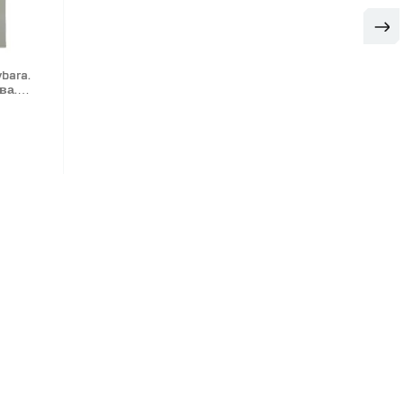
bara.
ва.