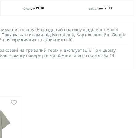
будні
вихідні
до 19:00
до 17:00
тримання товару (Накладений платіж у відділенні Нової
), Покупка частинами від Monobank, Картою онлайн, Google
ий для юридичних та фізичних осіб
раховані на тривалий термін експлуатації. При цьому,
 маєте змогу повернути чи обміняти його протягом 14