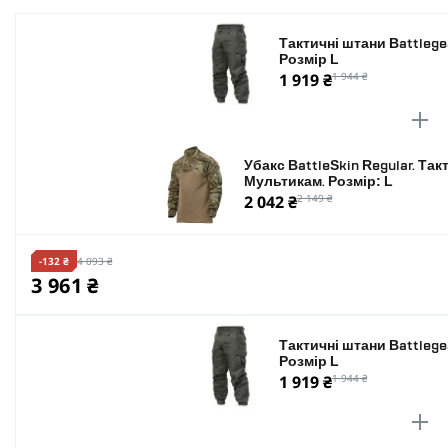
Кількість кишень
Тактичні штани Battlege
Розмір L
Колір
1 919 ₴
1 944 ₴
Розмір
Убакс BattleSkin Regular. Так
Мультикам. Розмір: L
2 042 ₴
2 149 ₴
-132 ₴
4 093 ₴
3 961 ₴
Тактичні штани Battlege
Розмір L
1 919 ₴
1 944 ₴