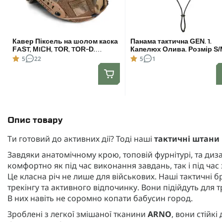
Кавер Піксель на шолом каска
Панама тактична GEN. 1.
FAST, MICH, TOR, TOR-D.
Капелюх Олива. Розмір S
Розмір: L
5
22
5
1
Опис товару
Ти готовий до активних дії? Тоді наші
тактичні штани 
Завдяки анатомічному крою, топовій фурнітурі, та ди
комфортно як під час виконання завдань, так і під ча
Це класна річ не лише для військових. Наші тактичні 
трекінгу та активного відпочинку. Вони підійдуть для 
В них навіть не соромно копати бабусин город.
Зроблені з легкої змішаної тканини
ARNO
, вони стійк