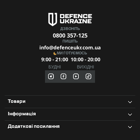
поточної місії.
Доступні кольори:
мультикам, олива, піксель, койот,
чорний.
Scout 40L
— це не просто рюкзак, а надійний помічник для
ДЗВОНІТЬ
організованого, безпечного й ефективного виконання
0800 357-125
завдань у найрізноманітніших умовах. Ідеальний вибір
ПИШІТЬ
для професіоналів та активних людей!
info@defenceukr.com.ua
МИ ГОТУЄМОСЬ
9:00 - 21:00
10:00 - 20:00
БУДНІ
ВИХІДНІ
Товари
Інформація
Додаткові посилання