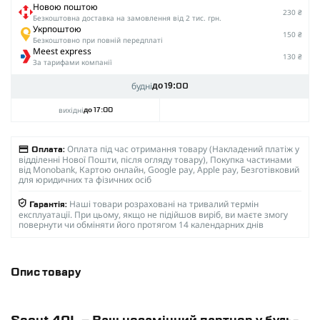
Новою поштою
230 ₴
Безкоштовна доставка на замовлення від 2 тис. грн.
Укрпоштою
150 ₴
Безкоштовно при повній передплаті
Meest express
130 ₴
За тарифами компанії
будні
до 19:00
вихідні
до 17:00
Оплата під час отримання товару (Накладений платіж у
Оплата:
відділенні Нової Пошти, після огляду товару), Покупка частинами
від Monobank, Картою онлайн, Google pay, Apple pay, Безготівковий
для юридичних та фізичних осіб
Наші товари розраховані на тривалий термін
Гарантія:
експлуатації. При цьому, якщо не підійшов виріб, ви маєте змогу
повернути чи обміняти його протягом 14 календарних днів
Опис товару