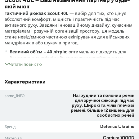
Scout 40L – Ваш незамінний партнер у будь-
якій місії
Тактичний рюкзак Scout 40L
— вибір для тих, хто цінує
абсолютний комфорт, міцність і практичність під час
активного руху. Завдяки інноваційному дизайну, сучасним
матеріалам і розумній організації простору, ця модель
стане невід'ємною частиною екіпірування для військових,
мандрівників або шукачів пригод.
Великий об’єм – 40 літрів
: оптимально підходить для
багатоденних виїздів або тривалого перебування на
природі. Ви зможете розмістити все: від їжі й води до
Читати повністю
запасного одягу, амуніції та засобів гігієни.
CORDURA 1000D
: матеріал, який гарантує зносостійкість
Характеристики
у найсуворіших погодних та польових умовах. Ваші речі
будуть надійно захищені від вологи, пилу та механічних
some_INFO
ушкоджень.
Нагрудний та поясний ремін
для зручної фіксації під час
Рюкзак має низку відділень та функціональних кишень:
руху, Широкі та м’які плечові
ремені, більше 12 кишень для
Просторе
головне відділення
зі зручними внутрішніми
особистих речей
органайзерами;
Бренд
Defence Ukraine
Фронтальні та верхні кишені
ідеальні для дрібниць, які
необхідно мати під рукою кожної хвилини;
Матеріал
Cordura 1000D