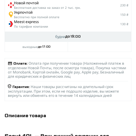
Новой почтой
230 ₴
Беcплатная доставка на заказ от 2 тыс. грн.
Укрпочтой
150 ₴
Бесплатно при полной оплате
Meest express
130 ₴
По тарифам компании
будни
до 19:00
выходные
до 17:00
Оплата при получении товара (Наложенный платеж в
Оплата:
отделении Новой Почты, после осмотра товара), Покупка частями
от Monobank, Картой онлайн, Google pay, Apple pay, Безналичный
для юридических и физических лиц
Наши товары рассчитаны на длительный срок
Гарантия:
эксплуатации. При этом, если не подошло изделие, вы можете
вернуть или обменять его в течение 14 календарных дней
Описание товара