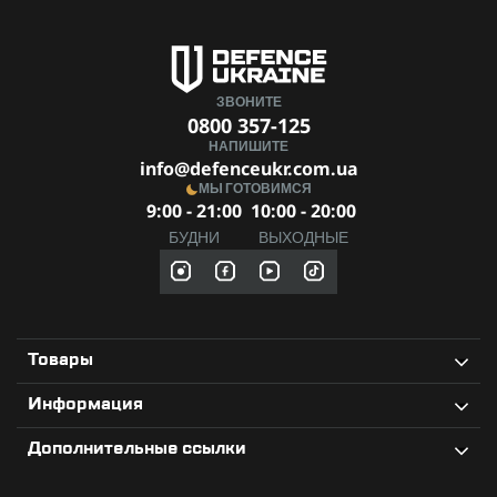
нужно взять больше. Scout 40L адаптируется под ваши
конкретные нужды.
Доступные цвета:
мультикам, олива, пиксель, койот,
черный.
ЗВОНИТЕ
Scout 40L
— это стратегический выбор для
0800 357-125
профессионалов, которые ценят безопасность,
НАПИШИТЕ
организованность и готовность к испытаниям.
info@defenceukr.com.ua
Совершенствуйте ваши возможности вместе с надежным
МЫ ГОТОВИМСЯ
рюкзаком!
9:00 - 21:00
10:00 - 20:00
БУДНИ
ВЫХОДНЫЕ
Товары
Информация
Дополнительные ссылки