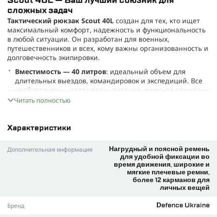
Scout 40L — Ваш лучший союзник для
сложных задач
Тактический рюкзак Scout 40L
создан для тех, кто ищет
максимальный комфорт, надежность и функциональность
в любой ситуации. Он разработан для военных,
путешественников и всех, кому важны организованность и
долговечность экипировки.
Вместимость — 40 литров
: идеальный объем для
длительных выездов, командировок и экспедиций. Все
необходимое — запас воды, питания, сменная одежда и
аксессуары — останется под контролем и всегда под
Читать полностью
рукой.
CORDURA 1000D
: ткань, устойчивая к износу, влаге,
Характеристики
ультрафиолету и механическим повреждениям,
гарантирует полную защиту содержимого рюкзака даже
Дополнительная информация
в экстремальных условиях.
Нагрудный и поясной ремень
для удобной фиксации во
Функциональные особенности модели:
время движения, широкие и
мягкие плечевые ремни,
Удобное
главное отделение
с внутренними
более 12 карманов для
органайзерами для больших вещей;
личных вещей
Передние и верхние карманы
отлично подходят для
Бренд
Defence Ukraine
вещей первой необходимости и документов;