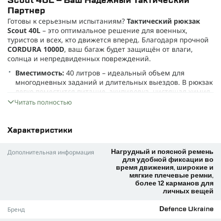
Scout 40L – Ваш Надежный Тактический
Партнер
Готовы к серьезным испытаниям?
Тактический рюкзак
Scout 40L
– это оптимальное решение для военных,
туристов и всех, кто движется вперед. Благодаря прочной
CORDURA 1000D
, ваш багаж будет защищён от влаги,
солнца и непредвиденных повреждений.
Вместимость:
40 литров – идеальный объем для
многодневных заданий и длительных выездов. В рюкзак
легко поместится питание, экипировка, чистящая химия
для оружия, сменная одежда и другие необходимые
Читать полностью
мелочи.
Организация пространства:
Большое основное
Характеристики
отделение рассчитано на крупные предметы.
Фронтальные и верхние карманы на молнии обеспечат
Дополнительная информация
сохранность важного и позволят быстро достать нужное.
Нагрудный и поясной ремень
для удобной фиксации во
Специальный отсек для гидратора с отверстием для
время движения, широкие и
трубки упрощает доступ к воде без остановки.
мягкие плечевые ремни,
более 12 карманов для
Функциональные решения:
По всей поверхности
личных вещей
расположена система
MOLLE
для крепления
дополнительного снаряжения. Внизу – ремни для
Бренд
Defence Ukraine
каремата или другой амуниции, освобождая место