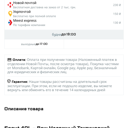
Новой почтой
230 ₴
Беcплатная доставка на заказ от 2 тыс. грн.
Укрпочтой
150 ₴
Бесплатно при полной оплате
Meest express
130 ₴
По тарифам компании
будни
до 19:00
выходные
до 17:00
Оплата при получении товара (Наложенный платеж в
Оплата:
отделении Новой Почты, после осмотра товара), Покупка частями
от Monobank, Картой онлайн, Google pay, Apple pay, Безналичный
для юридических и физических лиц
Наши товары рассчитаны на длительный срок
Гарантия:
эксплуатации. При этом, если не подошло изделие, вы можете
вернуть или обменять его в течение 14 календарных дней
Описание товара