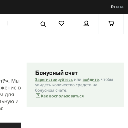
RU
UA
|
Бонусный счет
или
, чтобы
Зарегистрируйтесь
войдите
т?»
. Мы
увидеть количество средств на
яжение в
бонусном счете.
ем для
Как воспользоваться
льную и
ас