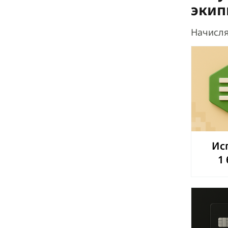
экип
Начисл
Ис
1 