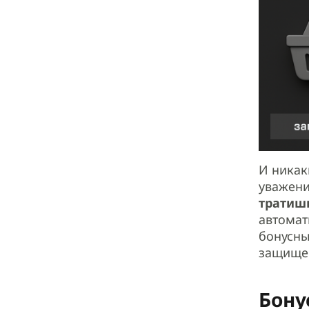
И никак
уважени
тратиш
автома
бонусны
защищен
Бону