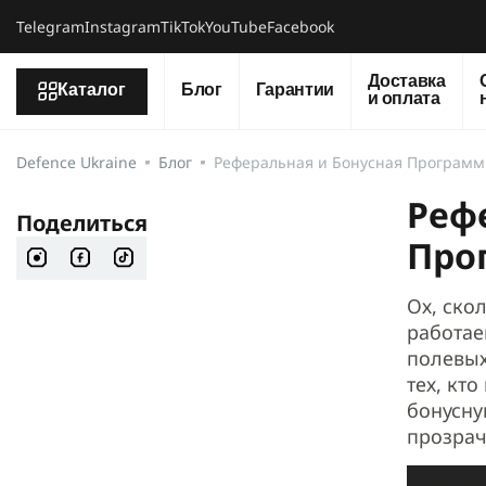
Telegram
Instagram
TikTok
YouTube
Facebook
Доставка
Каталог
Блог
Гарантии
и оплата
Defence Ukraine
Блог
Реферальная и Бонусная Программы
Реф
Поделиться
Про
Ох, ско
работае
полевых
тех, кт
бонусну
прозрач