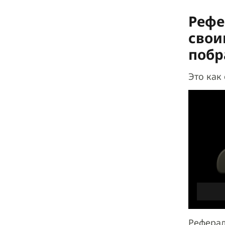
Рефе
свои
поб
Это как
Реферал