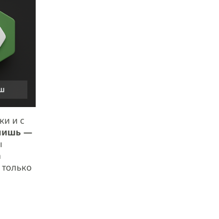
ки и с
пишь —
ы
а
 только