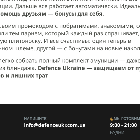
ации. Дальше все работает автоматически. Идеал
омощь друзьям — бонусы для себя
.
своим промокодом с побратимами, знакомыми, 
или тем парнем, который каждый раз спрашивает,
кую плитоноску. И все счастливы: один теперь в
ном шлеме, другой — с бонусами на новые накол
легко собрать полный комплект амуниции — даже
из блиндажа.
Defence Ukraine — защищаем от п
в и лишних трат
НАПИШИТЕ
МЫ ГОТОВИ
info@defenceukr.com.ua
9:00 - 21:00
БУДНИ