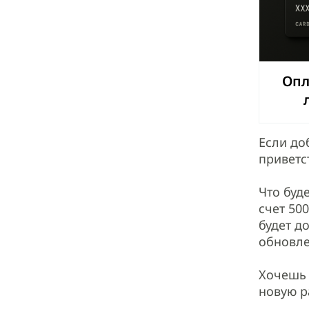
Опл
Если до
приветс
Что буд
счет 50
будет д
обновле
Хочешь 
новую р