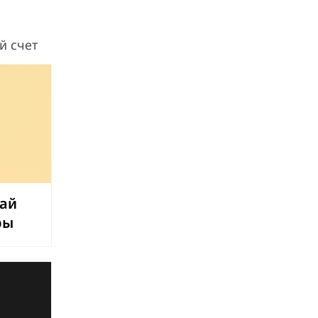
й счет
ай
ры