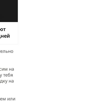
ют
дней
тельно
сим на
у тебя
дку на
лем или