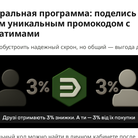
ральная программа: поделись
м уникальным промокодом с
ратимами
 обустроить надежный схрон, но общий — выгода 
ьный код можно найти в личном кабинете после