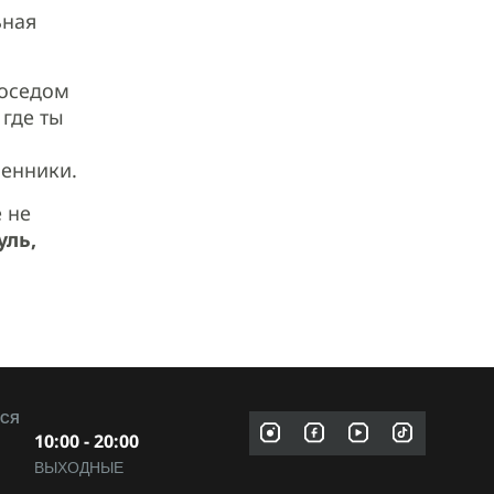
ьная
соседом
 где ты
енники.
 не
уль,
МСЯ
10:00 - 20:00
ВЫХОДНЫЕ