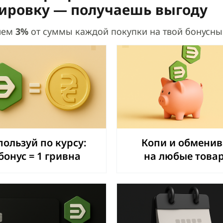
ировку — получаешь выгоду
яем
3%
от суммы каждой покупки на твой бонусны
пользуй по курсу:
Копи и обменив
бонус = 1 гривна
на любые това