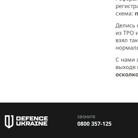
регистр
схема:
п
Делись 
из ТРО 
взял та
нормаль
С нами 
выходя 
осколко
ЗВОНИТЕ
0800 357-125