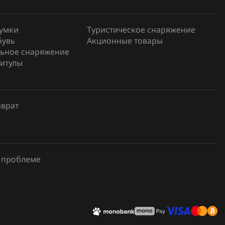
сумки
Туристическое снаряжение
бувь
Акционные товары
ьное снаряжение
итулы
зврат
 проблеме