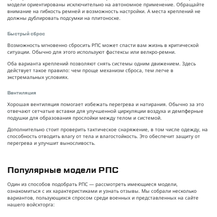
модели ориентированы исключительно на автономное применение. Обращайте
внимание на гибкость ремней и возможность настройки. А места креплений не
должны дублировать подсумки на плитоноске.
Быстрый сброс
Возможность мгновенно сбросить РПС может спасти вам жизнь в критической
ситуации. Обычно для этого используют фастексы или велкро-ремни.
Оба варианта креплений позволяют снять системы одним движением. Здесь
действует такое правило: чем проще механизм сброса, тем легче в
экстремальных условиях.
Вентиляция
Хорошая вентиляция помогает избежать перегрева и натирания. Обычно за это
отвечают сетчатые вставки для улучшенной циркуляции воздуха и демпферные
подушки для образования прослойки между телом и системой.
Дополнительно стоит проверить тактическое снаряжение, в том числе одежду, на
способность отводить влагу от тела и влагостойкость. Это обеспечит защиту от
перегрева и улучшит выносливость.
Популярные модели РПС
Один из способов подобрать РПС — рассмотреть имеющиеся модели,
ознакомиться с их характеристиками и узнать отзывы. Мы собрали несколько
вариантов, пользующихся спросом среди военных и представленных на сайте
нашего войскторга: