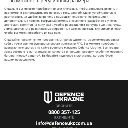
возможность регулировки размера.
Отдельно вы можете приобрести лямки плечевые, чтобы дополнить ремень и
равномерно распределить вес по всему телу. Они обладают устойчивостью к
растяжению, их удобно закрепить с помощью четырех точек фиксации и
дополнительных пряжек. Нагрудный ремень в комплекте разработан с учетом
анатомии, крепится на липучках и удобно распределяет нагрузку еще и на грудь.
Лямки доступны в различных маскировочных цветах: пиксель, мультикам и койот,
чтобы вы могли подобрать их под пояс.
Отдавайте предпочтение проверенным производителям, зарекомендовавшим
себя с точки зрения функциональности и легкости РПС. Вы можете приобрести
разгрузочную систему на сайте военного магазина Defence Ukraine. Все товары
здесь соответствуют стандартам качества и прошли проверку, особенно модели с
баллистической защитой. Выбирайте надежное снаряжение, которое будет
вашим помощником.
ЗВОНИТЕ
0800 357-125
НАПИШИТЕ
info@defenceukr.com.ua