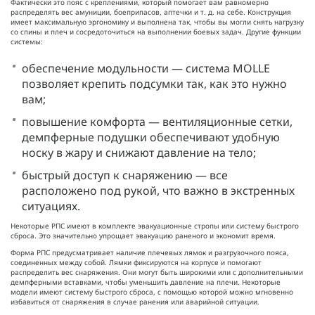
Фактически это пояс с креплениями, который помогает вам равномерно
распределять вес амуниции, боеприпасов, аптечки и т. д. на себе. Конструкция
имеет максимальную эргономику и выполнена так, чтобы вы могли снять нагрузку
со спины и плеч и сосредоточиться на выполнении боевых задач. Другие функции
системы:
обеспечение модульности — система MOLLE
позволяет крепить подсумки так, как это нужно
вам;
повышение комфорта — вентиляционные сетки,
демпферные подушки обеспечивают удобную
носку в жару и снижают давление на тело;
быстрый доступ к снаряжению — все
расположено под рукой, что важно в экстренных
ситуациях.
Некоторые РПС имеют в комплекте эвакуационные стропы или систему быстрого
сброса. Это значительно упрощает эвакуацию раненого и экономит время.
Форма РПС предусматривает наличие плечевых лямок и разгрузочного пояса,
соединенных между собой. Лямки фиксируются на корпусе и помогают
распределить вес снаряжения. Они могут быть широкими или с дополнительными
демпферными вставками, чтобы уменьшить давление на плечи. Некоторые
модели имеют систему быстрого сброса, с помощью которой можно мгновенно
избавиться от снаряжения в случае ранения или аварийной ситуации.