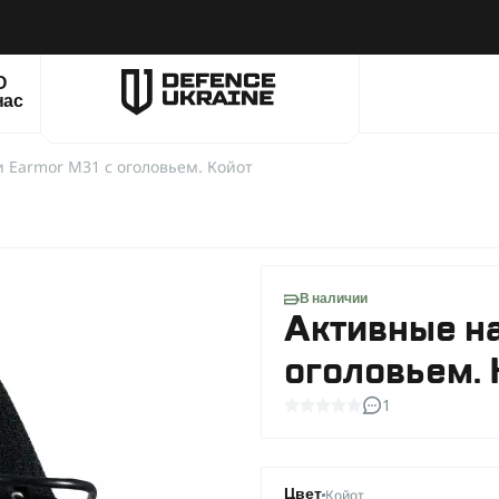
О
нас
 Earmor M31 с оголовьем. Койот
В наличии
Активные н
оголовьем. 
1
Койот
Цвет