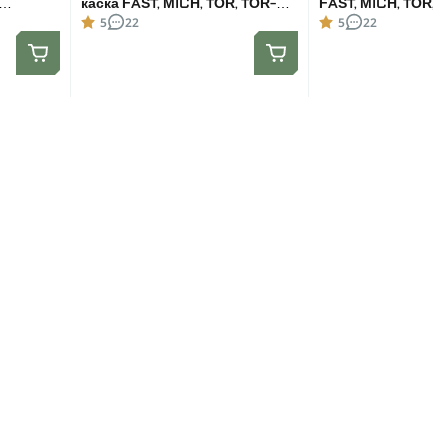
каска FAST, MICH, TOR, TOR-D.
FAST, MICH, TOR, 
Размер L
Размер XL
5
22
5
22