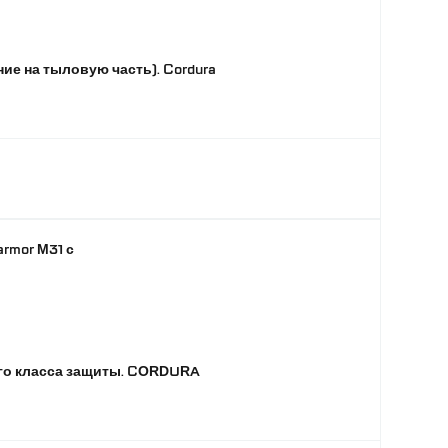
оторые имеют тип рельсов ARC или Wendy M-
LOK
До 350 часов
е на тыловую часть). Cordura
rmor M31 с
-го класса защиты. CORDURA