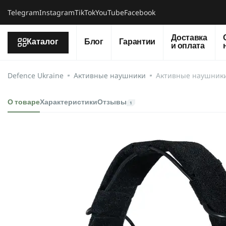
Telegram
Instagram
TikTok
YouTube
Facebook
Доставка
Каталог
Блог
Гарантии
и оплата
Defence Ukraine
Активные наушники
Активные наушники
О товаре
Характеристики
Отзывы
1