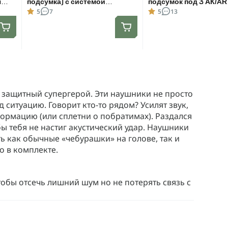
я
подсумка) с системой
подсумок под 3 АК/AR
быстрого сброса. Molle. Цвет
Пиксель MOLLE
5
7
5
13
Мультикам.
 защитный супергерой. Эти наушники не просто
 ситуацию. Говорит кто-то рядом? Усилят звук,
ормацию (или сплетни о побратимах). Раздался
 тебя не настиг акустический удар. Наушники
 как обычные «чебурашки» на голове, так и
 в комплекте.
обы отсечь лишний шум но не потерять связь с
радусов
– усиливают тихие звуки, ты услышишь