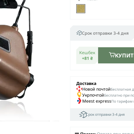
Срок отправки 3-4 дня
Кешбек
КУПИТ
+81 ₴
Доставка
Новой почтой
Беcплатная до
Укрпочтой
Бесплатно при п
Meest express
По тарифам 
Срок отправки 3-4 дня
Оплата при полу