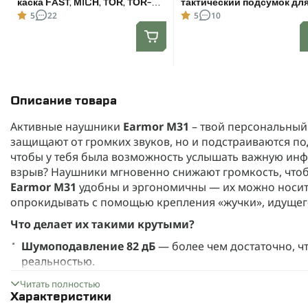
каска FAST, MICH, TOR, TOR-D.
тактический подсумок дл
Размер XL
Motorola 4400/4800
5
22
5
10
Описание товара
Активные наушники
Earmor M31
– твой персональный
защищают от громких звуков, но и подстраиваются под
чтобы у тебя была возможность услышать важную инф
взрыв? Наушники мгновенно снижают громкость, чтобы
Earmor M31
удобны и эргономичны — их можно носить
опрокидывать с помощью крепления «жучки», идущего
Что делает их такими крутыми?
Шумоподавление 82 дБ
— более чем достаточно, чт
реальностью.
Встроенные
микрофоны
, работающие
на все 360 г
Читать полностью
Характеристики
даже подозрительное шуршание кустов.