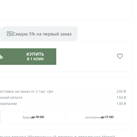
Скидка 5% на первый заказ
КУПИТЬ
Ь
В 1 КЛИК
ставка на заказ от 2 тыс. грн.
230 ₴
олной оплате
150 ₴
компании
130 ₴
будни
выходные
до 19:00
до 17:00
чении товара (Наложенный платеж в отделении Новой