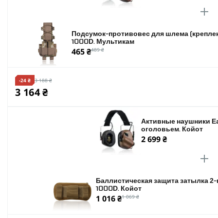
к
Время автономной работы
Подсумок-противовес для шлема (креплени
1000D. Мультикам
465 ₴
489 ₴
-24 ₴
3 188 ₴
3 164 ₴
Активные наушники Ea
оголовьем. Койот
2 699 ₴
Баллистическая защита затылка 2
1000D. Койот
1 016 ₴
1 069 ₴