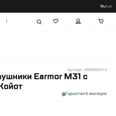
RU
UA
|
Артикул: 00000002614
аушники Earmor M31 с
Койот
Гарантия 6 месяцев