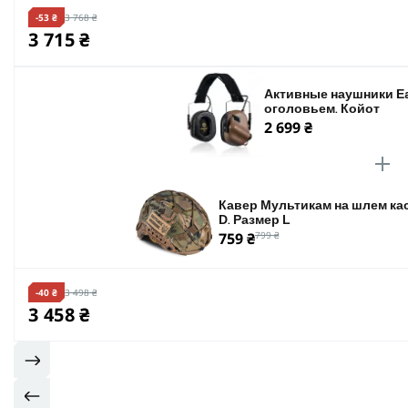
-53 ₴
3 768 ₴
3 715 ₴
Активные наушники Ea
оголовьем. Койот
2 699 ₴
Кавер Мультикам на шлем кас
D. Размер L
759 ₴
799 ₴
-40 ₴
3 498 ₴
3 458 ₴