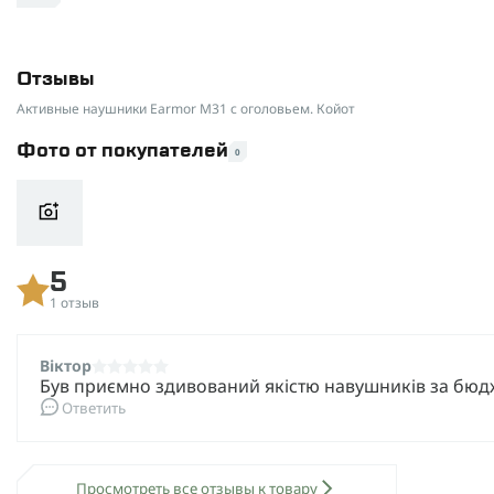
Отзывы
Активные наушники Earmor M31 с оголовьем. Койот
Фото от покупателей
0
5
1 отзыв
Віктор
Був приємно здивований якістю навушників за бюд
Ответить
Просмотреть все отзывы к товару