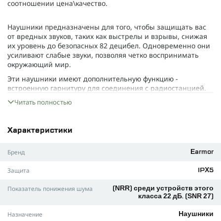
соотношении цена\качество.
Наушники предназначены для того, чтобы защищать вас
от вредных звуков, таких как выстрелы и взрывы, снижая
их уровень до безопасных 82 децибел. Одновременно они
усиливают слабые звуки, позволяя четко воспринимать
окружающий мир.
Эти наушники имеют дополнительную функцию -
встроенную гарнитуру для соединения с радиостанцией.
Но для того, чтобы она работала на полную мощность,
Читать полностью
нужно иметь отдельный адаптер PTT (это такая кнопка
"Нажми и говори") от Opsmen. Или можно использовать
другой со стандартом NATO Nexus TP120. Здесь важно
Характеристики
учитывать, что есть PTT с кнопкой под палец и без.
Важно, чтобы кнопки "Нажми и говори" использовались с
Бренд
Earmor
разъемом стандарта "military". Если они имеют стандарт
"civilian" (как, например, Z-Tac PTT), то ничего работать не
Защита
IPX5
будет, и нужно будет переключать провода на разъеме.
Показатель понижения шума
(NRR) среди устройств этого
Встроенный стереомикрофон позволяет не только
класса 22 дБ. (SNR 27)
слышать, но и точно определять источники звука – будь то
голос, шелест листьев или приближение автомобиля.
Назначение
Наушники