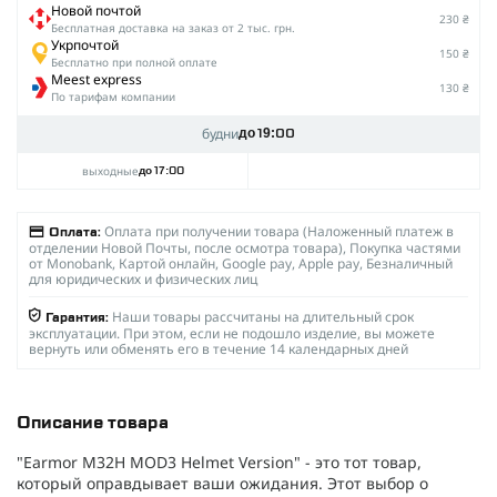
Новой почтой
230 ₴
Беcплатная доставка на заказ от 2 тыс. грн.
Укрпочтой
150 ₴
Бесплатно при полной оплате
Meest express
130 ₴
По тарифам компании
будни
до 19:00
выходные
до 17:00
Оплата при получении товара (Наложенный платеж в
Оплата:
отделении Новой Почты, после осмотра товара), Покупка частями
от Monobank, Картой онлайн, Google pay, Apple pay, Безналичный
для юридических и физических лиц
Наши товары рассчитаны на длительный срок
Гарантия:
эксплуатации. При этом, если не подошло изделие, вы можете
вернуть или обменять его в течение 14 календарных дней
Описание товара
"Earmor M32H MOD3 Helmet Version" - это тот товар,
который оправдывает ваши ожидания. Этот выбор о