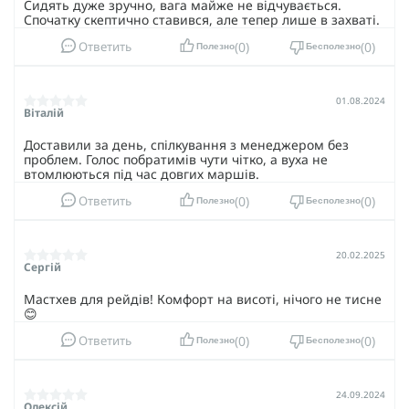
Сидять дуже зручно, вага майже не відчувається.
Спочатку скептично ставився, але тепер лише в захваті.
0
0
Ответить
Полезно
Бесполезно
01.08.2024
Віталій
Доставили за день, спілкування з менеджером без
проблем. Голос побратимів чути чітко, а вуха не
втомлюються під час довгих маршів.
0
0
Ответить
Полезно
Бесполезно
20.02.2025
Сергій
Мастхев для рейдів! Комфорт на висоті, нічого не тисне
😊
0
0
Ответить
Полезно
Бесполезно
24.09.2024
Олексій