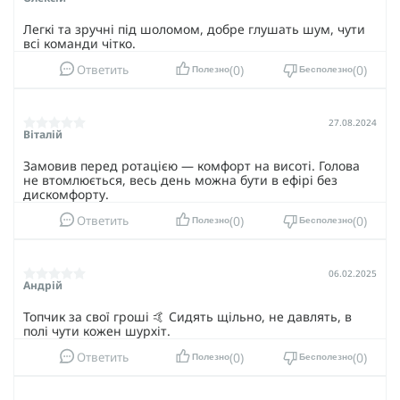
Легкі та зручні під шоломом, добре глушать шум, чути
всі команди чітко.
0
0
Ответить
Полезно
Бесполезно
27.08.2024
Віталій
Замовив перед ротацією — комфорт на висоті. Голова
не втомлюється, весь день можна бути в ефірі без
дискомфорту.
0
0
Ответить
Полезно
Бесполезно
06.02.2025
Андрій
Топчик за свої гроші 🤙 Сидять щільно, не давлять, в
полі чути кожен шурхіт.
0
0
Ответить
Полезно
Бесполезно