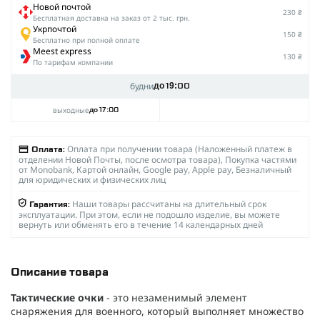
Новой почтой
230 ₴
Беcплатная доставка на заказ от 2 тыс. грн.
Укрпочтой
150 ₴
Бесплатно при полной оплате
Meest express
130 ₴
По тарифам компании
будни
до 19:00
выходные
до 17:00
Оплата при получении товара (Наложенный платеж в
Оплата:
отделении Новой Почты, после осмотра товара), Покупка частями
от Monobank, Картой онлайн, Google pay, Apple pay, Безналичный
для юридических и физических лиц
Наши товары рассчитаны на длительный срок
Гарантия:
эксплуатации. При этом, если не подошло изделие, вы можете
вернуть или обменять его в течение 14 календарных дней
Описание товара
Тактические очки
- это незаменимый элемент
снаряжения для военного, который выполняет множество