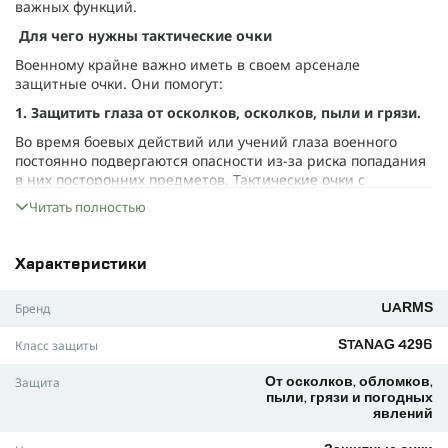
важных функций.
Для чего нужны тактические очки
Военному крайне важно иметь в своем арсенале
защитные очки. Они помогут:
1. Защитить глаза от осколков, осколков, пыли и грязи.
Во время боевых действий или учений глаза военного
постоянно подвергаются опасности из-за риска попадания
в них посторонних предметов. Тактические очки с
прочными линзами и оправой защищают глаза от травм.
Читать полностью
Поликарбонатные линзы толщиной 2,5 мм выдерживают
удар стального шарика диаметром 6 мм, массой 0,86 г,
при скорости 120+30 м/с, а также удар стального шарика
Характеристики
диаметром 22 мм, массой 43 г, при скорости 5,1 м/с.
Бренд
UARMS
Линзы обеспечивают защиту от поражения осколками с
типичной массой 0,325 г и скоростью не менее 215 м/с, с
Класс защиты
STANAG 4296
расстояния 5 м; с эпицентром взрыва (образования) на
расстоянии 30 м.
Защита
От осколков, обломков,
Кроме того, некоторые боевые действия могут включать
пыли, грязи и погодных
явлений
использование химических веществ, которые опасны для
глаз. Тактические очки с герметичными уплотнениями