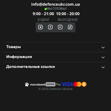
элемент снаряжения для военных, работников силовых
info@defenceukr.com.ua
структур, любителей страйкбола, туристов и всех, кто
МЫ ГОТОВЫ!
ценит надежную защиту глаз. Этот элемент снаряжения
9:00 - 21:00
10:00 - 20:00
помогает военному сохранить зрение, улучшить четкость
видения в различных условиях и оставаться боеспособным
БУДНИ
ВЫХОДНЫЕ
даже в самых сложных ситуациях.
Товары
Информация
Дополнительные ссылки
© 2025 Defence Ukraine