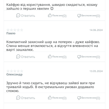
Кайфую від користування, швидко скидається, козаку
зайшло з перших хвилин 😊
0
0
Ответить
Полезно
Бесполезно
14.06.2024
Павло
Компактний захисний шар на поперек – дуже кайфово.
Спина менше втомлюється, а відчуття впевненості на
варті зашкалює.
0
0
Ответить
Полезно
Бесполезно
13.05.2024
Олександр
Зручно й тихо сидить, не відчуваєш зайвої ваги при
тривалій ходьбі. В екстремальних умовах додавало
спокою.
0
0
Ответить
Полезно
Бесполезно