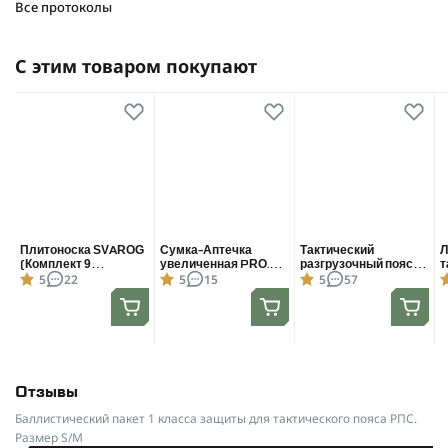
Все протоколы
Ваш выбор - ваша безопасность
Баллистический пакет 1-го класса создан в соответствии со
С этим товаром покупают
стандартами ДСТУ и НАТО и оптимизирован для реальных
боевых условий. Defenceukr.com.ua предлагает не только
защиту, но и уверенность в каждом решении. Ваши
безопасность и комфорт - наша забота.
Плитоноска SVAROG
Сумка-Аптечка
Тактический
Л
(Комплект 9
увеличенная PRO.
разгрузочный пояс
т
5
22
5
15
5
57
подсумков) с
Мультикам,
РПС, Cordura 1000D.
р
системой быстрого
тактический
Мультикам. S/M
сброса. Molle. Цвет
подсумок под
М
Мультикам.
аптечку
Отзывы
Баллистический пакет 1 класса защиты для тактического пояса РПС.
Размер S/M