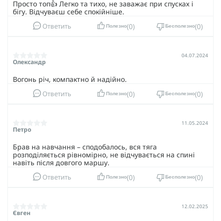
Просто топ👍 Легко та тихо, не заважає при спусках і
бігу. Відчуваєш себе спокійніше.
0
0
Ответить
Полезно
Бесполезно
04.07.2024
Олександр
Вогонь річ, компактно й надійно.
0
0
Ответить
Полезно
Бесполезно
11.05.2024
Петро
Брав на навчання – сподобалось, вся тяга
розподіляється рівномірно, не відчувається на спині
навіть після довгого маршу.
0
0
Ответить
Полезно
Бесполезно
12.02.2025
Євген