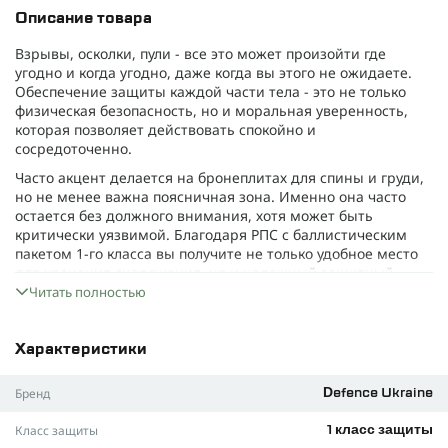
Описание товара
Взрывы, осколки, пули - все это может произойти где
угодно и когда угодно, даже когда вы этого не ожидаете.
Обеспечение защиты каждой части тела - это не только
физическая безопасность, но и моральная уверенность,
которая позволяет действовать спокойно и
сосредоточенно.
Часто акцент делается на бронеплитах для спины и груди,
но не менее важна поясничная зона. Именно она часто
остается без должного внимания, хотя может быть
критически уязвимой. Благодаря РПС с баллистическим
пакетом 1-го класса вы получите не только удобное место
для хранения снаряжения, но и надежный защитный
барьер для поясницы, боков и живота.
Читать полностью
Баллистический пакет прилагается к вашей РПС и
выполняет роль «подушки безопасности», которая, хотя и
Характеристики
компактная, может стать вашим спасительным элементом
в критический момент.
Бренд
Defence Ukraine
На поле боя осколки являются основной причиной
ранений, и именно мягкая баллистика способна
Класс защиты
1 класс защиты
эффективно защищать от них, оставаясь легкой, удобной и