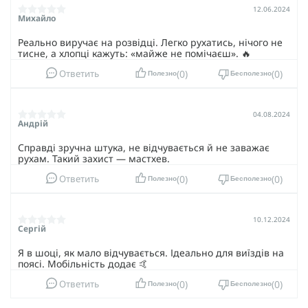
12.06.2024
Михайло
Реально виручає на розвідці. Легко рухатись, нічого не
тисне, а хлопці кажуть: «майже не помічаєш». 🔥
0
0
Ответить
Полезно
Бесполезно
04.08.2024
Андрій
Справді зручна штука, не відчувається й не заважає
рухам. Такий захист — мастхев.
0
0
Ответить
Полезно
Бесполезно
10.12.2024
Сергій
Я в шоці, як мало відчувається. Ідеально для виїздів на
поясі. Мобільність додає 🤙
0
0
Ответить
Полезно
Бесполезно