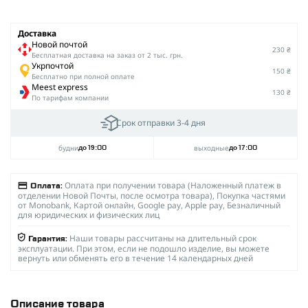
Доставка
Новой почтой
230 ₴
Беcплатная доставка на заказ от 2 тыс. грн.
Укрпочтой
150 ₴
Бесплатно при полной оплате
Meest express
130 ₴
По тарифам компании
Срок отправки 3-4 дня
будни
выходные
до 19:00
до 17:00
Оплата при получении товара (Наложенный платеж в
Оплата:
отделении Новой Почты, после осмотра товара), Покупка частями
от Monobank, Картой онлайн, Google pay, Apple pay, Безналичный
для юридических и физических лиц
Наши товары рассчитаны на длительный срок
Гарантия:
эксплуатации. При этом, если не подошло изделие, вы можете
вернуть или обменять его в течение 14 календарных дней
Описание товара