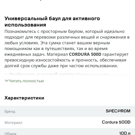
Универсальный баул для активного
использования
Познакомьтесь с просторным баулом, который идеально
подходит для перевозки различных вещей и снаряжения в
любых условиях. Эта сумка станет вашим верным
помощником как в путешествиях, так и во время
ежедневных задач. Материал
CORDURA 500D
гарантирует
превосходную износостойкость и прочность, обеспечивая
долгий срок службы даже при частом использовании.
Надёжность в каждой детали:
Усиленные швы
позволяют безопасно переносить тяжёлые и объёмные
Читать полностью
предметы без риска разрыва.
Удобство транспортировки:
Сумка оснащена двумя
Характеристики
ручками — верхней и боковой, что делает её
комфортной для переноски как в руке, так и на плече.
Бренд
SPECPROM
Дополнительная фиксация груза:
Четыре прочные
пряжки позволяют надёжно закрепить вещи внутри
Материал
Cordura 500D
баула и предотвратить их смещение во время
перемещения.
Объем
100 л