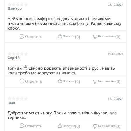
08.12.2024
Дмитро
Неймовірно комфортні, ходжу малими і великими
дистанціями без жодного дискомфорту. Радію кожному
кроку.
0
0
Ответить
Полезно
Бесполезно
19.08.2024
Сергій
Топчик! 👌 Дійсно додають впевненості в русі, навіть
коли треба маневрувати швидко.
0
0
Ответить
Полезно
Бесполезно
14.10.2024
Іван
Добре тримають ногу. Трохи важче, ніж очікував, але
терпимо.
0
0
Ответить
Полезно
Бесполезно