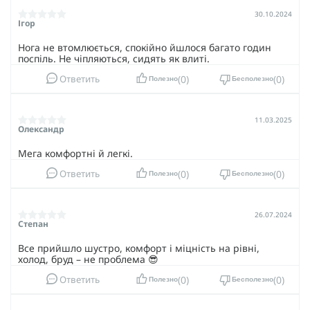
30.10.2024
Ігор
Нога не втомлюється, спокійно йшлося багато годин
поспіль. Не чіпляються, сидять як влиті.
Удобство, надежность и прочность - вот три ключевые
0
0
Ответить
Полезно
Бесполезно
преимущества берцев Salomon Quest 4D GTX Forces 2.
Если вы хотите, чтобы ваша обувь была именно такой -
вы ее нашли. Они идеально подходят для любых
11.03.2025
ситуаций, и это уже проверено различными
Олександр
спецподразделениями. Позвольте Salomon Quest 4D GTX
Forces 2 сделать вашу жизнь комфортнее.
Мега комфортні й легкі.
0
0
Ответить
Полезно
Бесполезно
26.07.2024
Степан
Все прийшло шустро, комфорт і міцність на рівні,
холод, бруд – не проблема 😎
0
0
Ответить
Полезно
Бесполезно