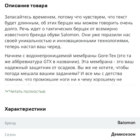
Описание товара
Запасайтесь временем, потому что чувствуем, что текст
будет длинным, об этих берцах мы можем говорить очень
долго. Речь идет о тактических берцах от всемирно
известного бренда обуви Salomon. Они уже поразили нас
своей уникальностью и инновационными технологиями,
теперь настал ваш черед.
Начнем с водонепроницаемой мембраны Gore-Tex (это та
же аббревиатура GTX в названии). Эта мембрана - это ваш
надежный защитник от осадков. Вы же не хотите, чтобы
погода мешала вашим заданиям? И все мы с детства
помним, что промокшие ноги ни к чему хорошему не
приводят. Поэтому наличие Gore-Tex - это супер. Эта
мембрана также уникальна, потому что имеет
Читать полностью
специальную пену, которая "закрыта" между внешним и
внутренним слоями, поэтому она не имеет губчатой
структуры. Благодаря такому инновационному решению,
Характеристики
она не пропускает влагу и сохраняет сухость стопы.
Бренд
Salomon
Подошва. Тоже отдельная тема для разговора. Но
попробуем кратко. Здесь у производителя собственная
Сезон
Демисезон
фирменная конструкция, которая отлично поддерживает