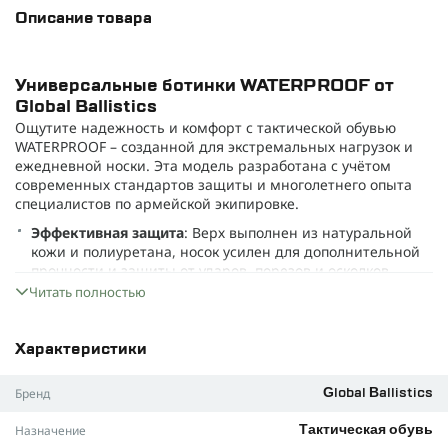
Описание товара
Универсальные ботинки WATERPROOF от
Global Ballistics
Ощутите надежность и комфорт с тактической обувью
WATERPROOF – созданной для экстремальных нагрузок и
ежедневной носки. Эта модель разработана с учётом
современных стандартов защиты и многолетнего опыта
специалистов по армейской экипировке.
Эффективная защита
: Верх выполнен из натуральной
кожи и полиуретана, носок усилен для дополнительной
прочности и защиты от ударов, порезов и осколков.
Читать полностью
Треккинговая подошва MONOWRAP
: Прочная подошва
из полиуретана с глубоким протектором гарантирует
высокое сцепление и антискользящие свойства на
Характеристики
различных покрытиях.
Дышащая мембрана
: Специальная мембрана в верхней
Бренд
Global Ballistics
части обуви предотвращает проникновение влаги и
холодного воздуха, обеспечивая оптимальный
Назначение
Тактическая обувь
микроклимат для ваших ног.