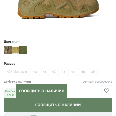
Койот
Цвет
Размер
42х42х10 мм
40
41
42
43
44
45
39
Артикул: 00000002042
Нету в наличии
СООБЩИТЬ О НАЛИЧИИ
Кешбек
+75 ₴
СООБЩИТЬ О НАЛИЧИИ