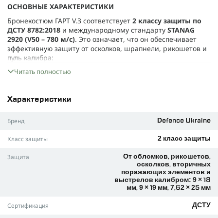
ОСНОВНЫЕ ХАРАКТЕРИСТИКИ
Бронекостюм ГАРТ V.3 соответствует
2 классу защиты по
ДСТУ 8782:2018
и международному стандарту
STANAG
2920 (V50 – 780 м/с)
. Это означает, что он обеспечивает
эффективную защиту от осколков, шрапнели, рикошетов и
пуль калибра:
9 × 18 мм (9 mm Makarov)
Читать полностью
9 × 19 мм (9 mm Luger, 9 mm Parabellum)
7,62 × 25 мм (7,62 × 25 Tokarev)
Характеристики
Комплектация Бронекостюма ГАРТ V.3:
Плитоноска TUR PRO с баллистическими пакетами в
Бренд
Defence Ukraine
камербанди.
Баллистическая защита шеи.
Класс защиты
2 класс защиты
Баллистическая защита плеч.
Баллистическая защита поясницы.
Защита
От обломков, рикошетов,
РПС.
осколков, вторичных
поражающих элементов и
Баллистическая защита бедер.
выстрелов калибром: 9 × 18
Мягкая баллистическая защита паха (фартук).
мм, 9 × 19 мм, 7,62 × 25 мм
ДЕТАЛИ КОМПЛЕКТАЦИИ
Сертификация
ДСТУ
ПЛИТОНОСКА TUR PRO: