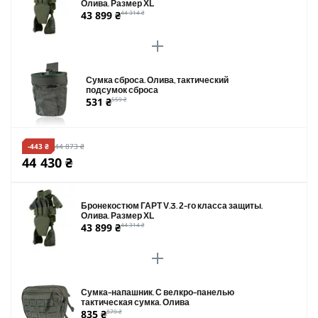
Олива. Размер XL
43 899 ₴
44 314 ₴
Сумка сброса. Олива, тактический
подсумок сброса
531 ₴
559 ₴
-443 ₴
44 873 ₴
44 430 ₴
Бронекостюм ГАРТ V.3. 2-го класса защиты.
Олива. Размер XL
43 899 ₴
44 314 ₴
Сумка-напашник. С велкро-панелью
тактическая сумка. Олива
835 ₴
879 ₴