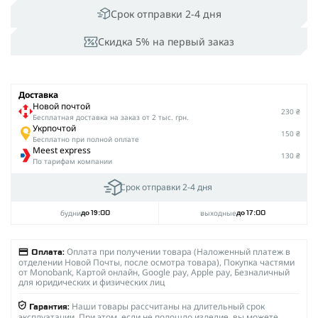
Срок отправки 2-4 дня
Скидка 5% на первый заказ
Доставка
Новой почтой
230 ₴
Беcплатная доставка на заказ от 2 тыс. грн.
Укрпочтой
150 ₴
Бесплатно при полной оплате
Meest express
130 ₴
По тарифам компании
Срок отправки 2-4 дня
будни
выходные
до 19:00
до 17:00
Оплата при получении товара (Наложенный платеж в
Оплата:
отделении Новой Почты, после осмотра товара), Покупка частями
от Monobank, Картой онлайн, Google pay, Apple pay, Безналичный
для юридических и физических лиц
Наши товары рассчитаны на длительный срок
Гарантия:
эксплуатации. При этом, если не подошло изделие, вы можете