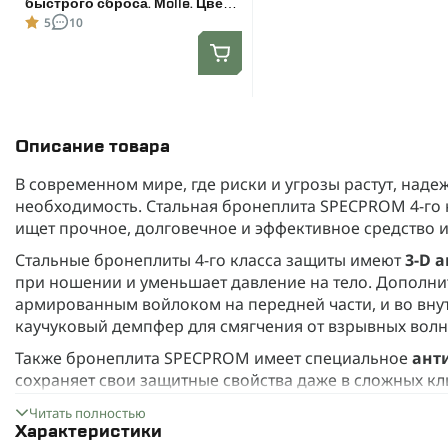
быстрого сброса. Molle. Цвет
Олива.
5
10
Описание товара
В современном мире, где риски и угрозы растут, надеж
необходимость. Стальная бронеплита SPECPROM 4-го кл
ищет прочное, долговечное и эффективное средство 
Стальные бронеплиты 4-го класса защиты имеют
3-D 
при ношении и уменьшает давление на тело. Дополн
армированным войлоком на передней части, и во вн
каучуковый демпфер для смягчения от взрывных волн
Также бронеплита SPECPROM имеет специальное
ант
сохраняет свои защитные свойства даже в сложных кл
повышенной влажностью.
Читать полностью
Надежный материал - закаленная сталь
Характеристики