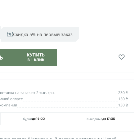
Скидка 5% на первый заказ
КУПИТЬ
Ь
В 1 КЛИК
ставка на заказ от 2 тыс. грн.
230 ₴
олной оплате
150 ₴
компании
130 ₴
будни
выходные
до 19:00
до 17:00
чении товара (Наложенный платеж в отделении Новой