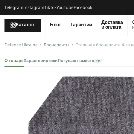
Telegram
Instagram
TikTok
YouTube
Facebook
Доставка
Каталог
Блог
Гарантии
и оплата
Defence Ukraine
Бронеплиты
Стальная бронеплита 4-го кл
О товаре
Характеристики
Покупают вместе
395