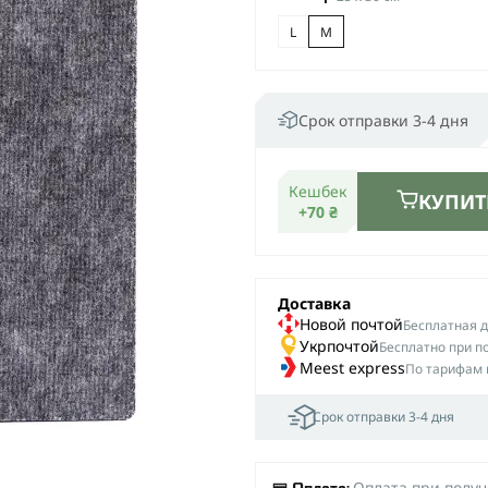
L
М
Срок отправки 3-4 дня
Кешбек
КУПИТ
+70 ₴
Доставка
Новой почтой
Беcплатная до
Укрпочтой
Бесплатно при п
Meest express
По тарифам 
Срок отправки 3-4 дня
Оплата при полу