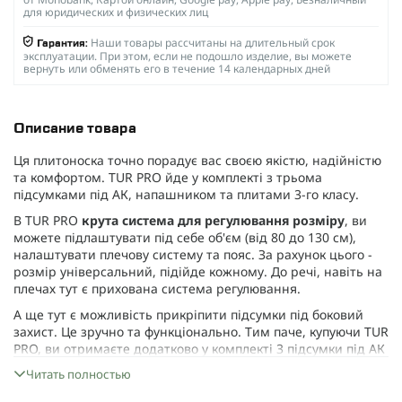
для юридических и физических лиц
Наши товары рассчитаны на длительный срок
Гарантия:
эксплуатации. При этом, если не подошло изделие, вы можете
вернуть или обменять его в течение 14 календарных дней
Описание товара
Ця плитоноска точно порадує вас своєю якістю, надійністю
та комфортом.
TUR PRO
йде у комплекті з трьома
підсумками під АК, напашником та плитами 3-го класу.
В
TUR PRO
крута система для регулювання розміру
, ви
можете підлаштувати під себе об'єм (від 80 до 130 см),
налаштувати плечову систему та пояс. За рахунок цього -
розмір універсальний, підійде кожному. До речі, навіть на
плечах тут є прихована система регулювання.
А ще тут є можливість прикріпити підсумки під боковий
захист. Це зручно та функціонально. Тим паче, купуючи
TUR
PRO
, ви отримаєте додатково у комплекті 3 підсумки під АК
та напашник.
Читать полностью
Плитоноска зроблена
з якісної тканини
Cordura 1000