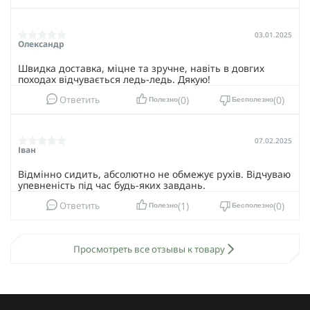
03.01.2025
Олександр
Швидка доставка, міцне та зручне, навіть в довгих
походах відчувається ледь-ледь. Дякую!
0
0
Ответить
Полезно
Бесполезно
07.02.2025
Іван
Відмінно сидить, абсолютно не обмежує рухів. Відчуваю
упевненість під час будь-яких завдань.
1
0
Ответить
Полезно
Бесполезно
Просмотреть все отзывы к товару