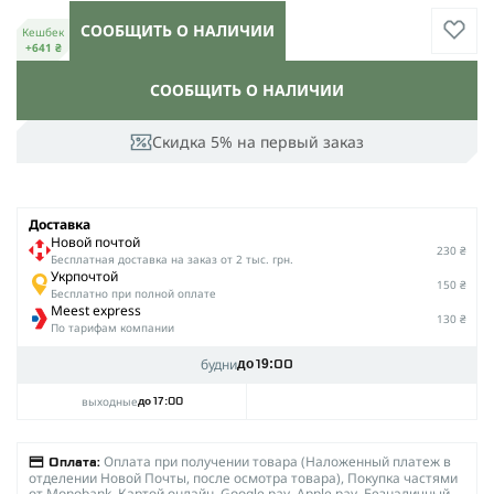
СООБЩИТЬ О НАЛИЧИИ
Кешбек
+641 ₴
СООБЩИТЬ О НАЛИЧИИ
Скидка 5% на первый заказ
Доставка
Новой почтой
230 ₴
Беcплатная доставка на заказ от 2 тыс. грн.
Укрпочтой
150 ₴
Бесплатно при полной оплате
Meest express
130 ₴
По тарифам компании
будни
до 19:00
выходные
до 17:00
Оплата при получении товара (Наложенный платеж в
Оплата:
отделении Новой Почты, после осмотра товара), Покупка частями
от Monobank, Картой онлайн, Google pay, Apple pay, Безналичный