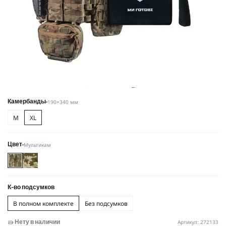
190×340 мм
Камербанды
M
XL
Мультикам
Цвет
К-во подсумков
В полном комплекте
Без подсумков
Артикул: 272133
Нету в наличии