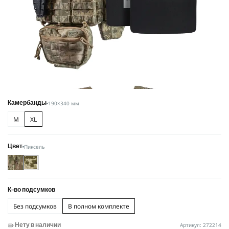
190×340 мм
Камербанды
M
XL
Пиксель
Цвет
К-во подсумков
Без подсумков
В полном комплекте
Артикул: 272214
Нету в наличии