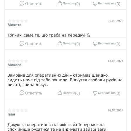
0
0
Ответить
Полезно
Бесполезно
05.03.2025
Микита
Топчик, саме те, що треба на передку! 💪
0
0
Ответить
Полезно
Бесполезно
13.06.2024
Микола
Замовив для оперативних дій – отримав швидко,
сидить наче під тебе пошили. Відчуття свободи рухів на
висоті, спина дякує.
0
0
Ответить
Полезно
Бесполезно
16.07.2024
Іван
Дякую за оперативність і якість 👍 Тепер можна
спокійніше рухатися та не відчувати зайвої ваги.