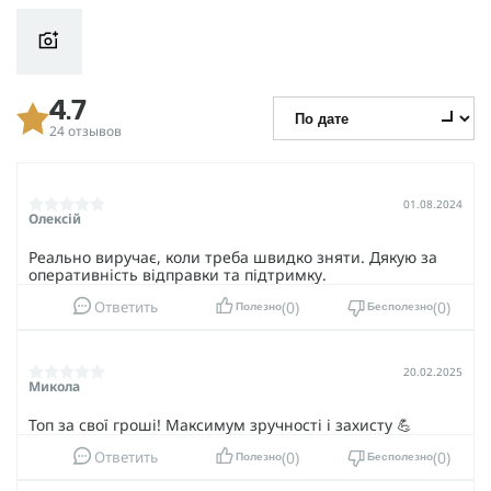
4.7
24 отзывов
01.08.2024
Олексій
Реально виручає, коли треба швидко зняти. Дякую за
оперативність відправки та підтримку.
0
0
Ответить
Полезно
Бесполезно
20.02.2025
Микола
Топ за свої гроші! Максимум зручності і захисту 💪
0
0
Ответить
Полезно
Бесполезно