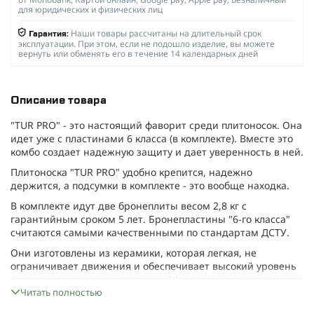
для юридических и физических лиц
Наши товары рассчитаны на длительный срок
Гарантия:
эксплуатации. При этом, если не подошло изделие, вы можете
вернуть или обменять его в течение 14 календарных дней
Описание товара
"
TUR PRO
" - это настоящий фаворит среди плитоносок. Она
идет уже с пластинами 6 класса (в комплекте). Вместе это
комбо создает надежную защиту и дает уверенность в ней.
Плитоноска "
TUR PRO
" удобно крепится, надежно
держится, а подсумки в комплекте - это вообще находка.
В комплекте идут две бронеплиты весом 2,8 кг с
гарантийным сроком 5 лет. Бронепластины "6-го класса"
считаются самыми качественными по стандартам ДСТУ.
Они изготовлены из керамики, которая легкая, не
ограничивает движения и обеспечивает высокий уровень
защиты. Керамические плиты эффективно распределяют
удар, уменьшая травматические последствия.
Читать полностью
Подобные плиты, но собственных стандартов,