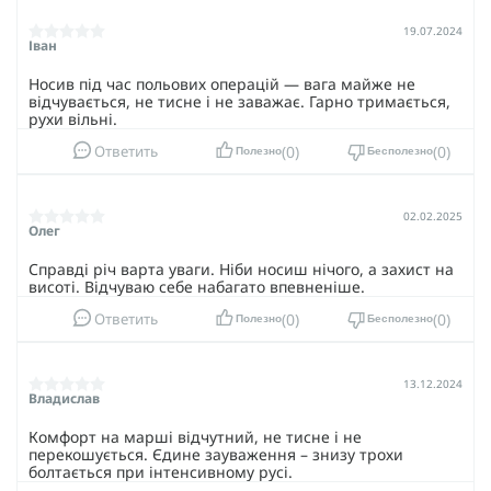
19.07.2024
Іван
Носив під час польових операцій — вага майже не
відчувається, не тисне і не заважає. Гарно тримається,
рухи вільні.
0
0
Ответить
Полезно
Бесполезно
02.02.2025
Олег
Справді річ варта уваги. Ніби носиш нічого, а захист на
висоті. Відчуваю себе набагато впевненіше.
0
0
Ответить
Полезно
Бесполезно
13.12.2024
Владислав
Комфорт на марші відчутний, не тисне і не
перекошується. Єдине зауваження – знизу трохи
болтається при інтенсивному русі.