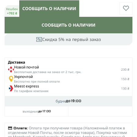
СООБЩИТЬ О НАЛИЧИИ
Кешбек
+702 ₴
СООБЩИТЬ О НАЛИЧИИ
Скидка 5% на первый заказ
Доставка
Новой почтой
230 ₴
Беcплатная доставка на заказ от 2 тыс. грн.
Укрпочтой
150 ₴
Бесплатно при полной оплате
Meest express
130 ₴
По тарифам компании
будни
до 19:00
выходные
до 17:00
Оплата при получении товара (Наложенный платеж в
Оплата:
отделении Новой Почты, после осмотра товара), Покупка частями
от Monobank, Картой онлайн, Google pay, Apple pay, Безналичный