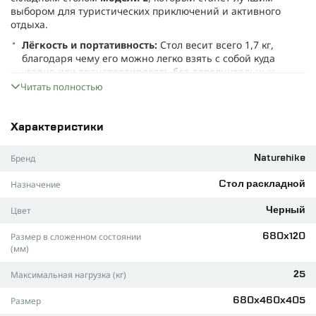
выбором для туристических приключений и активного
отдыха.
Лёгкость и портативность:
Стол весит всего 1,7 кг,
благодаря чему его можно легко взять с собой куда
угодно или транспортировать без дополнительных
усилий.
Читать полностью
Прочность конструкции:
Благодаря крепкому
алюминию изделие выдерживает нагрузку до 25 кг и
Характеристики
сохраняет устойчивость на любой поверхности. Все
детали рассчитаны на длительное использование.
Бренд
Naturehike
Компактные размеры:
В сложенном виде габариты
составляют лишь 680×120 мм, что позволяет удобное
Назначение
Cтол раскладной
хранение и транспортировку. Просторная поверхность
стола (680×460×405 мм) обеспечивает комфортное место
Цвет
Черный
для обеда или отдыха на природе.
Размер в сложенном состоянии
680х120
Защита от коррозии:
Алюминиевые элементы
(мм)
обеспечивают стойкость к ржавчине, гарантируя долгий
срок службы даже во влажных условиях.
Максимальная нагрузка (кг)
25
Универсальный черный цвет:
Современный внешний
вид гармонично сочетается с другим туристическим
Размер
680х460х405
оснащением.