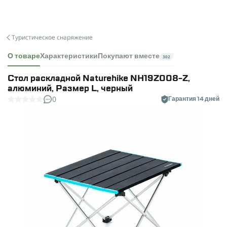
Туристическое снаряжение
О товаре
Характеристики
Покупают вместе
302
Cтол раскладной Naturehike NH19Z008-Z,
алюминий, Размер L, черный
0
Гарантия 14 дней