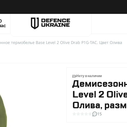
О
нас
нное термобелье Base Level 2 Olive Drab P1G-TAC. Цвет Олива
Нету в наличии
Демисезонн
Level 2 Oli
Олива, разм
15