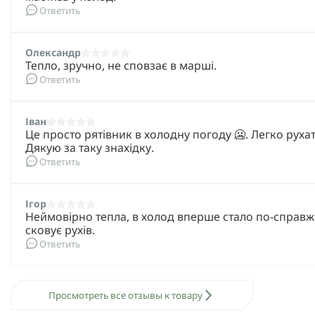
Ответить
Олександр
Тепло, зручно, не сповзає в марші.
Ответить
Іван
Це просто рятівник в холодну погоду 🥶. Легко рух
Дякую за таку знахідку.
Ответить
Ігор
Неймовірно тепла, в холод вперше стало по-справжн
сковує рухів.
Ответить
Просмотреть все отзывы к товару