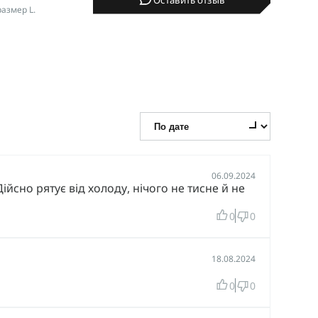
размер L.
06.09.2024
Дійсно рятує від холоду, нічого не тисне й не
0
0
18.08.2024
0
0