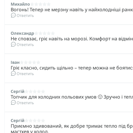
Михайло
Вогонь! Тепер не мерзну навіть у найхолодніші ранк
Ответить
Олександр
Не сповзає, гріє навіть на морозі. Комфорт на відмі
Ответить
Іван
Гріє класно, сидить щільно – тепер можна не боятися
Ответить
Сергій
Топчик для холодних польових умов 🙂 Зручно і тепл
Ответить
Сергій
Приємно здивований, як добре тримає тепло під бро
мастхев у холод.