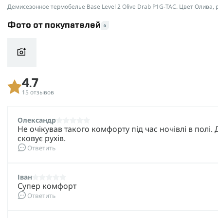
Демисезонное термобелье Base Level 2 Olive Drab P1G-TAC. Цвет Олива, 
Фото от покупателей
0
4.7
15 отзывов
Олександр
Не очікував такого комфорту під час ночівлі в полі. 
сковує рухів.
Ответить
Іван
Супер комфорт
Ответить