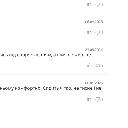
0
0
06.04.2025
0
0
23.05.2024
атись під спорядженням, а шия не мерзне.
0
0
08.01.2025
ьому комфортно. Сидить чітко, не тисне і не
0
0