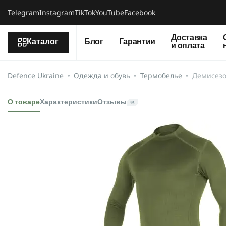
Telegram
Instagram
TikTok
YouTube
Facebook
Доставка
Каталог
Блог
Гарантии
и оплата
Defence Ukraine
Одежда и обувь
Термобелье
Демисезо
О товаре
Характеристики
Отзывы
15