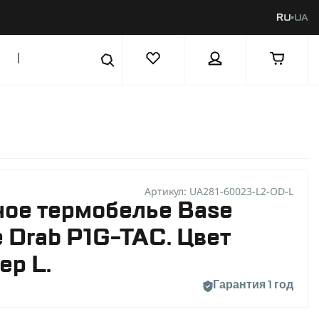
RU
UA
|
Артикул: UA281-60023-L2-OD-L
ое термобелье Base
ve Drab P1G-TAC. Цвет
ер L.
Гарантия 1 год