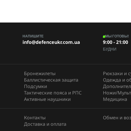
НАПИШИТЕ
МЫ ГОТОВЫ!
info@defenceukr.com.ua
9:00 - 21:00
БУДНИ
Бронежилеты
Рюкзаки и 
Баллистическая защита
Одежда и о
Подсумки
Дополнител
Тактические пояса и РПС
Ножи/Мульт
Активные наушники
Медицина
Контакты
Обмен и во
Доставка и оплата