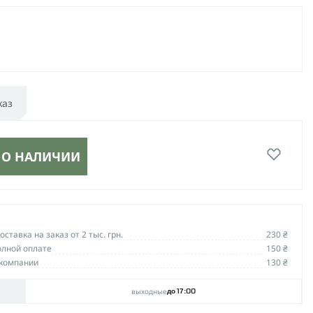
каз
 О НАЛИЧИИ
ставка на заказ от 2 тыс. грн.
230 ₴
олной оплате
150 ₴
компании
130 ₴
выходные
до 17:00