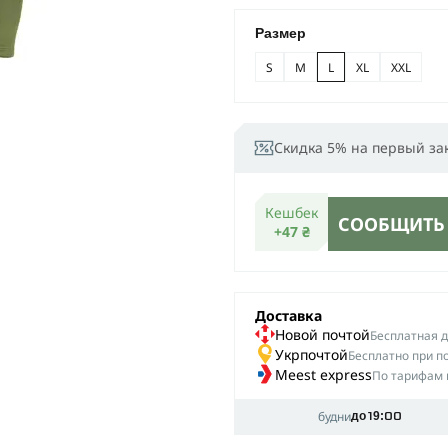
Размер
S
M
L
XL
XXL
Скидка 5% на первый за
Кешбек
СООБЩИТЬ
+47 ₴
Доставка
Новой почтой
Беcплатная до
Укрпочтой
Бесплатно при п
Meest express
По тарифам 
будни
до 19:00