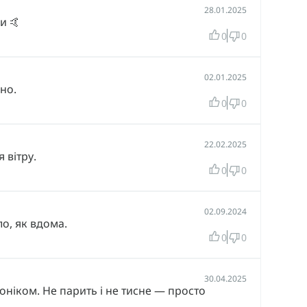
28.01.2025
и 🤙
0
0
02.01.2025
нно.
0
0
22.02.2025
 вітру.
0
0
02.09.2024
о, як вдома.
0
0
30.04.2025
ніком. Не парить і не тисне — просто