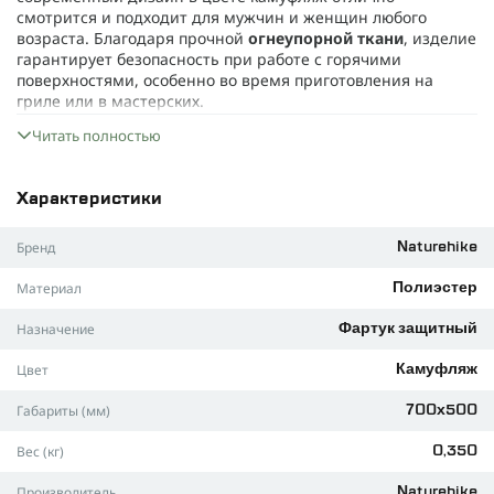
смотрится и подходит для мужчин и женщин любого
возраста. Благодаря прочной
огнеупорной ткани
, изделие
гарантирует безопасность при работе с горячими
поверхностями, особенно во время приготовления на
гриле или в мастерских.
Удобная посадка обеспечивается
регулируемыми
Читать полностью
ремнями
, которые позволяют настроить под
индивидуальные параметры пользователя.
Универсальный размер (70×50 см) делает фартук
Характеристики
подходящим для людей разной комплекции и роста, а вес
всего 350 грамм не станет лишней нагрузкой при
Бренд
Naturehike
длительном ношении.
Материал
Многофункциональность: подходит для использования
Полиэстер
на кухне, в мастерской и на открытом воздухе.
Назначение
Фартук защитный
Просторные карманы легко вмещают инструменты или
аксессуары, чтобы нужные мелочи всегда были под
Цвет
Камуфляж
рукой.
Габариты (мм)
700х500
Надёжная фиксация обеспечивает комфорт и
стабильность даже при активном движении.
Вес (кг)
0,350
С нашим фартуком вы сможете сконцентрироваться на
любимом деле, не переживая о пятнах и повреждениях.
Производитель
Naturehike