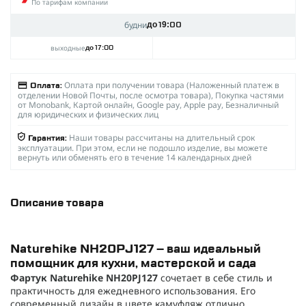
По тарифам компании
будни
до 19:00
выходные
до 17:00
Оплата при получении товара (Наложенный платеж в
Оплата:
отделении Новой Почты, после осмотра товара), Покупка частями
от Monobank, Картой онлайн, Google pay, Apple pay, Безналичный
для юридических и физических лиц
Наши товары рассчитаны на длительный срок
Гарантия:
эксплуатации. При этом, если не подошло изделие, вы можете
вернуть или обменять его в течение 14 календарных дней
Описание товара
Naturehike NH20PJ127 – ваш идеальный
помощник для кухни, мастерской и сада
Фартук Naturehike NH20PJ127
сочетает в себе стиль и
практичность для ежедневного использования. Его
современный дизайн в цвете камуфляж отлично