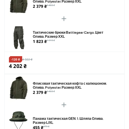
Олива. Polyester. Размер XXL
2 379 ₴
2 403 ₴
Тактические брюки Battlegear Cargo. Цвет
Олива. Размер XXL
1 823 ₴
1 919 ₴
-120 ₴
4 322 ₴
4 202 ₴
Флисовая тактическая кофта с капюшоном.
Олива. Polyester. Размер XXL
2 379 ₴
2 403 ₴
Панама тактическая GEN. 1. Шляпа Олива.
Размер L/XL
455 ₴
479 ₴