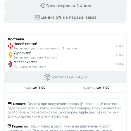
Срок отправки 2-4 дня
Скидка 5% на первый заказ
Доставка
Новой почтой
230 ₴
Беcплатная доставка на заказ от 2 тыс. грн.
Укрпочтой
150 ₴
Бесплатно при полной оплате
Meest express
130 ₴
По тарифам компании
Срок отправки 2-4 дня
будни
выходные
до 19:00
до 17:00
Оплата при получении товара (Наложенный платеж в
Оплата:
отделении Новой Почты, после осмотра товара), Покупка частями
от Monobank, Картой онлайн, Google pay, Apple pay, Безналичный
для юридических и физических лиц
Наши товары рассчитаны на длительный срок
Гарантия:
эксплуатации. При этом, если не подошло изделие, вы можете