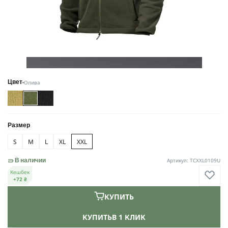
Олива
Цвет
Размер
S
M
L
XL
XXL
Артикул: TCXXL0109U
В наличии
Кешбек
+72 ₴
КУПИТЬ
КУПИТЬ
В 1 КЛИК