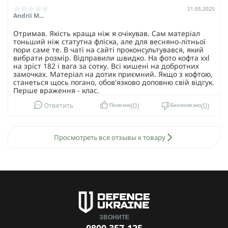
21.05.2025
Andrii M...
Отримав. Якість краща ніж я очікував. Сам матеріал
тоньший ніж статутна фліска, але для весняно-літньої
пори саме те. В чаті на сайті проконсультувався, який
вибрати розмір. Відправили швидко. На фото кофта xxl
на зріст 182 і вага за сотку. Всі кишені на добротних
замочках. Матеріал на дотик приємний. Якщо з кофтою,
станеться щось погано, обов'язково доповню свій відгук.
Перше враження - клас.
0
0
Ответить
Полезно
Бесполезно
Просмотреть все отзывы к товару
ЗВОНИТЕ