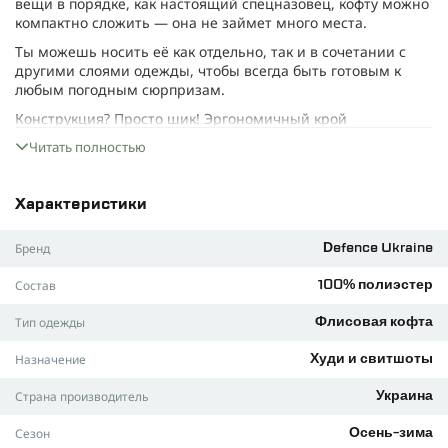
вещи в порядке, как настоящий спецназовец, кофту можно
компактно сложить — она не займет много места.
Ты можешь носить её как отдельно, так и в сочетании с
другими слоями одежды, чтобы всегда быть готовым к
любым погодным сюрпризам.
Конструкция? Просто шик! Эргономичный крой
обеспечивает функциональность и комфорт. Ты будешь
Читать полностью
чувствовать себя удобно даже в самых сложных ситуациях.
Материал
Характеристики
Этот легкий флис плотностью 330 г/м² способен
конкурировать с лучшими материалами, такими как
Бренд
Defence Ukraine
Polartec. Он отлично дышит и эффективно отводит пот,
чтобы избежать перегрева, так что ты не будешь
Состав
100% полиэстер
плавиться даже в самый напряженный момент.
Флис не боится бактерий, хорошо тянется и не требует
Тип одежды
Флисовая кофта
сложного ухода. Он лёгкий, быстро сохнет и не теряет
качества после многократных стирок.
Назначение
Худи и свитшоты
Основные характеристики:
Страна производитель
Украина
• Материал: флис (100% полиэстер).
Сезон
Осень-зима
• Плотность: 330 г/м².