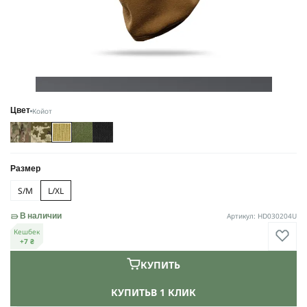
Койот
Цвет
Размер
S/M
L/XL
Артикул: HD030204U
В наличии
Кешбек
+7 ₴
КУПИТЬ
КУПИТЬ
В 1 КЛИК