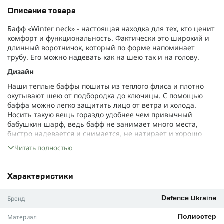
Описание товара
Бафф «Winter neck» - настоящая находка для тех, кто ценит
комфорт и функциональность. Фактически это широкий и
длинный воротничок, который по форме напоминает
трубу. Его можно надевать как на шею так и на голову.
Дизайн
Наши теплые баффы пошиты из теплого флиса и плотно
окутывают шею от подбородка до ключицы. С помощью
баффа можно легко защитить лицо от ветра и холода.
Носить такую вещь гораздо удобнее чем привычный
бабушкин шарф, ведь бафф не занимает много места,
быстро надевается и снимается, не натирает и хорошо
согревает. Он будет уместным не только для военных, но и
Читать полностью
для любителей активного отдыха.
Материал
Характеристики
Легкий флис, плотностью 270 г/м², который не уступает
своим характеристикам легендарному Polartec. Этот
Бренд
Defence Ukraine
материал дышит и отводит влагу наружу, благодаря чему
твоя шея не потеет.
Материал
Полиэстер