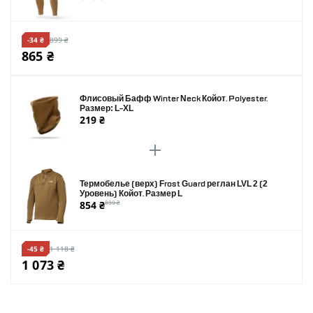
-34 ₴
899 ₴
865 ₴
Флисовый Бафф Winter Neck Койот. Polyester.
Размер: L-XL
219 ₴
Термобелье (верх) Frost Guard реглан LVL 2 (2
Уровень) Койот. Размер L
854 ₴
899 ₴
-45 ₴
1 118 ₴
1 073 ₴