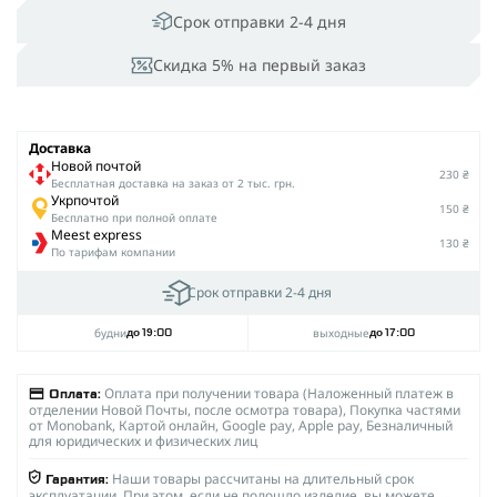
Срок отправки 2-4 дня
Скидка 5% на первый заказ
Доставка
Новой почтой
230 ₴
Беcплатная доставка на заказ от 2 тыс. грн.
Укрпочтой
150 ₴
Бесплатно при полной оплате
Meest express
130 ₴
По тарифам компании
Срок отправки 2-4 дня
будни
выходные
до 19:00
до 17:00
Оплата при получении товара (Наложенный платеж в
Оплата:
отделении Новой Почты, после осмотра товара), Покупка частями
от Monobank, Картой онлайн, Google pay, Apple pay, Безналичный
для юридических и физических лиц
Наши товары рассчитаны на длительный срок
Гарантия:
эксплуатации. При этом, если не подошло изделие, вы можете