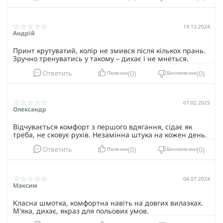
19.12.2024
Андрій
Принт крутуватий, колір не змився після кількох прань.
Зручно тренуватись у такому – дихає і не мнеться.
0
0
Ответить
Полезно
Бесполезно
07.02.2025
Олександр
Відчувається комфорт з першого вдягання, сідає як
треба, не сковує рухів. Незамінна штука на кожен день.
0
0
Ответить
Полезно
Бесполезно
04.07.2024
Максим
Класна шмотка, комфортна навіть на довгих вилазках.
М'яка, дихає, якраз для польових умов.