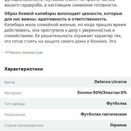
вашего гардероба, а настоящим символом готовности.
Образ боевой капибары воплощает ценности, которые
для нас важны: адаптивность и ответственность.
Капибара жила спокойной жизнью, но когда пришло время
действовать, она приступила к делу с уверенностью и
спокойствием. Ее решительность отражает характер тех,
кто готов стоять на защите своего дома и близких. Это
символ готовности к действию, независимо от
обстоятельств.
Читать полностью
Принт - только начало. Материал для футболки был
выбран с особым вниманием, чтобы обеспечить
Характеристики
максимальный комфорт в любых условиях.
Состав ткани:
95% ультра мягкого хлопка
Бренд
Defence Ukraine
5% эластана.
Материал
Хлопок 95%/Эластан 5%
Такое сочетание обеспечивает превосходную
воздухопроницаемость, длительное сохранение формы и
Тип одежды
Футболка
комфорт для ежедневного использования.
Назначение
Футболка тактическая
Модель подходит для любой активности, от ежедневных
дел до тренировок. Выбирать можно из
трех цветов
:
Страна производитель
Украина
черный, оливковый и серый.