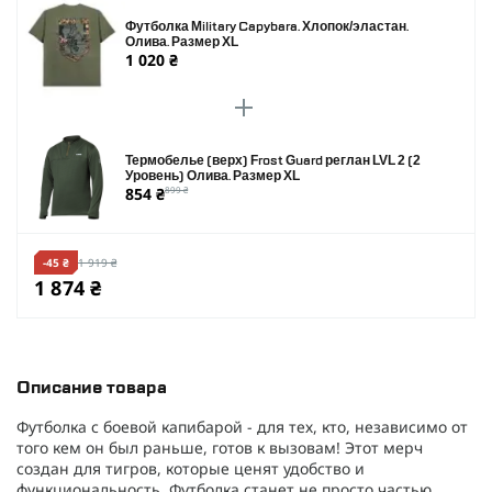
Футболка Military Capybara. Хлопок/эластан.
Олива. Размер XL
1 020 ₴
Термобелье (верх) Frost Guard реглан LVL 2 (2
Уровень) Олива. Размер XL
854 ₴
899 ₴
-45 ₴
1 919 ₴
1 874 ₴
Описание товара
Футболка с боевой капибарой - для тех, кто, независимо от
того кем он был раньше, готов к вызовам! Этот мерч
создан для тигров, которые ценят удобство и
функциональность. Футболка станет не просто частью