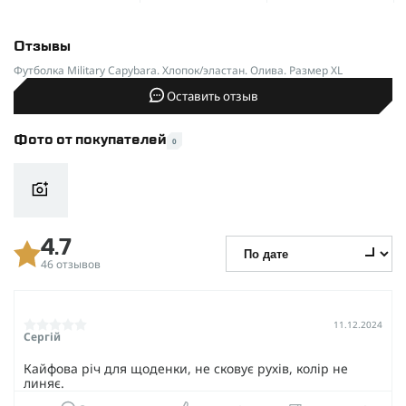
Отзывы
Футболка Military Capybara. Хлопок/эластан. Олива. Размер XL
Оставить отзыв
Фото от покупателей
0
4.7
46 отзывов
11.12.2024
Сергій
Кайфова річ для щоденки, не сковує рухів, колір не
линяє.