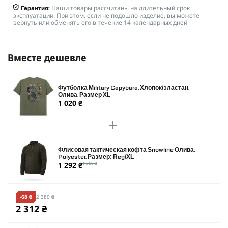
Наши товары рассчитаны на длительный срок
Гарантия:
эксплуатации. При этом, если не подошло изделие, вы можете
вернуть или обменять его в течение 14 календарных дней
Вместе дешевле
Футболка Military Capybara. Хлопок/эластан.
Олива. Размер XL
1 020 ₴
Флисовая тактическая кофта Snowline Олива.
Polyester. Размер: Reg/XL
1 292 ₴
1 360 ₴
-68 ₴
2 380 ₴
2 312 ₴