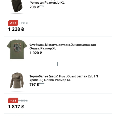
Polyester. Размер: L-XL
208 ₴
219 ₴
-11 ₴
1 239 ₴
1 228 ₴
Футболка Military Capybara. Хлопок/эластан.
Олива. Размер XL
1 020 ₴
Термобелье (верх) Frost Guard реглан LVL 1 (1
Уровень) Олива. Размер XL
797 ₴
839 ₴
-42 ₴
1 859 ₴
1 817 ₴