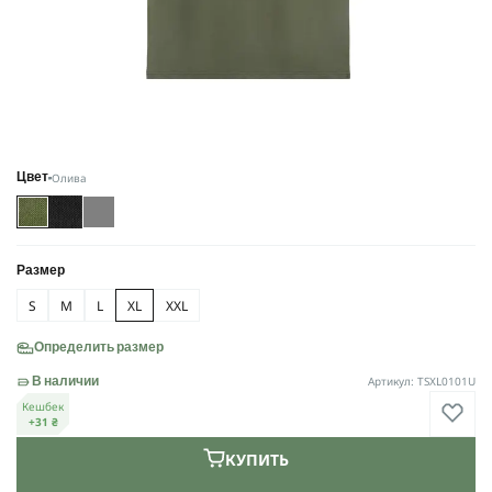
Олива
Цвет
Размер
S
M
L
XL
XXL
Определить размер
Артикул: TSXL0101U
В наличии
Кешбек
+31 ₴
КУПИТЬ