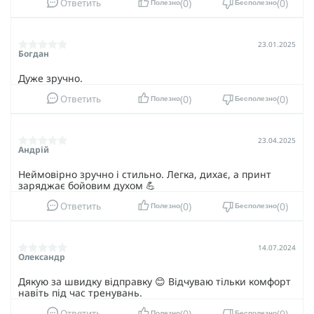
0
0
Ответить
Полезно
Бесполезно
23.01.2025
Богдан
Дуже зручно.
0
0
Ответить
Полезно
Бесполезно
23.04.2025
Андрій
Неймовірно зручно і стильно. Легка, дихає, а принт
заряджає бойовим духом 💪
0
0
Ответить
Полезно
Бесполезно
14.07.2024
Олександр
Дякую за швидку відправку 😊 Відчуваю тільки комфорт
навіть під час тренувань.
0
0
Ответить
Полезно
Бесполезно