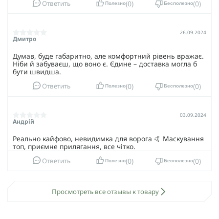
0
0
Ответить
Полезно
Бесполезно
26.09.2024
Дмитро
Думав, буде габаритно, але комфортний рівень вражає.
Ніби й забуваєш, що воно є. Єдине – доставка могла б
бути швидша.
0
0
Ответить
Полезно
Бесполезно
03.09.2024
Андрій
Реально кайфово, невидимка для ворога 🤙 Маскування
топ, приємне прилягання, все чітко.
0
0
Ответить
Полезно
Бесполезно
Просмотреть все отзывы к товару