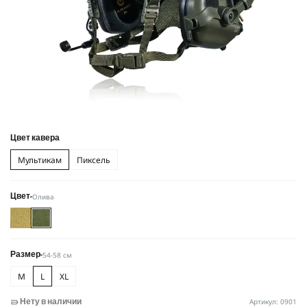
Цвет кавера
Мультикам
Пиксель
Олива
Цвет
54-58 см
Размер
M
L
XL
Артикул: 0901
Нету в наличии