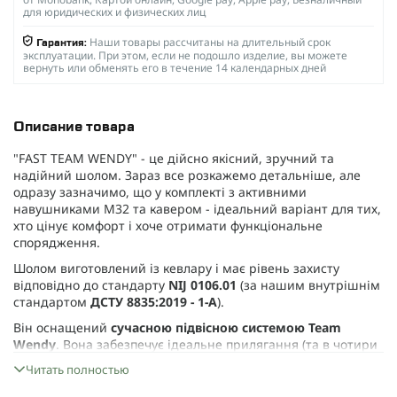
для юридических и физических лиц
Наши товары рассчитаны на длительный срок
Гарантия:
эксплуатации. При этом, если не подошло изделие, вы можете
вернуть или обменять его в течение 14 календарных дней
Описание товара
"FAST TEAM WENDY" - це дійсно якісний, зручний та
надійний шолом. Зараз все розкажемо детальніше, але
одразу зазначимо, що у комплекті з активними
навушниками M32 та кавером - ідеальний варіант для тих,
хто цінує комфорт і хоче отримати функціональне
спорядження.
Шолом виготовлений із кевлару і має рівень захисту
відповідно до стандарту
NIJ 0106.01
(за нашим внутрішнім
стандартом
ДСТУ 8835:2019 - 1-А
).
Він оснащений
сучасною підвісною системою Team
Wendy
. Вона забезпечує ідеальне прилягання (та в чотири
рази краща, ніж та, що використовується у звичайних
Читать полностью
шоломах ACH / MICH). Щоб шолом сидів максимально
зручно, він має
систему із двома шарами педів
.