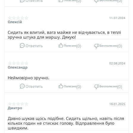
0
0
А міцні матеріали гарантують
Ответить
витримку фізичних
Полезно
Бесполезно
випробувань та довговічність
.
Кавер доступний у кольорах: мультикам, піксель.
11.07.2024
Олексій
Балістичний шолом "FAST TEAM WENDY", разом із
вдосконаленими активними навушниками M32 та
Сидить як влитий, вага майже не відчувається, в теплі
стильним кавером та чебурашками, стане вашим
зручна штука для маршу. Дякую!
надійним союзником у будь-яких завданнях. Це
0
0
ефективний захист, комфорт, функціональність та стиль.
Ответить
Полезно
Бесполезно
02.08.2024
Олександр
Неймовірно зручно.
0
0
Ответить
Полезно
Бесполезно
18.01.2025
Дмитро
Давно шукав щось подібне. Сидить щільно, навіть після
кількох годин не стискає голову. Відправлення було
швидким.