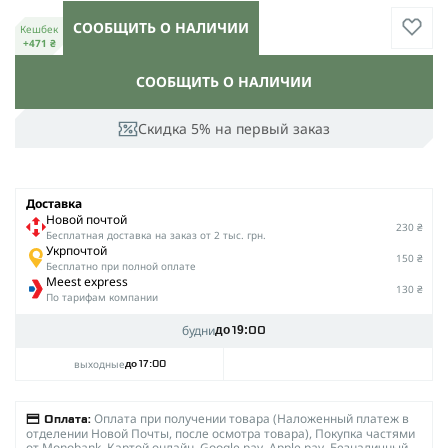
СООБЩИТЬ О НАЛИЧИИ
Кешбек
+471 ₴
СООБЩИТЬ О НАЛИЧИИ
Скидка 5% на первый заказ
Доставка
Новой почтой
230 ₴
Беcплатная доставка на заказ от 2 тыс. грн.
Укрпочтой
150 ₴
Бесплатно при полной оплате
Meest express
130 ₴
По тарифам компании
будни
до 19:00
выходные
до 17:00
Оплата при получении товара (Наложенный платеж в
Оплата:
отделении Новой Почты, после осмотра товара), Покупка частями
от Monobank, Картой онлайн, Google pay, Apple pay, Безналичный