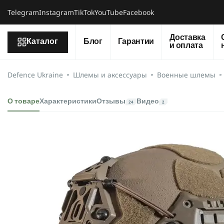
Telegram
Instagram
TikTok
YouTube
Facebook
Доставка
Каталог
Блог
Гарантии
и оплата
Defence Ukraine
Шлемы и аксессуары
Военные шлемы
О товаре
Характеристики
Отзывы
Видео
24
2