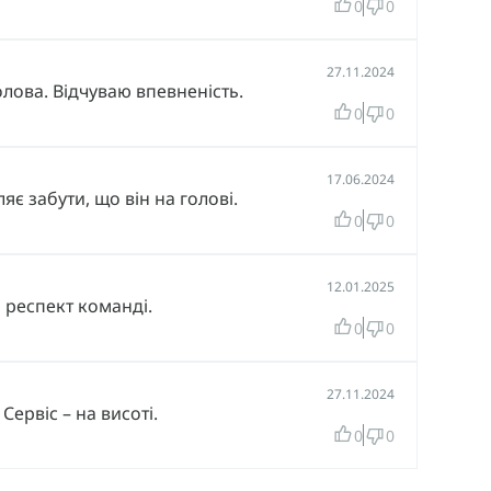
0
0
27.11.2024
лова. Відчуваю впевненість.
0
0
17.06.2024
 забути, що він на голові.
0
0
12.01.2025
 респект команді.
0
0
27.11.2024
Сервіс – на висоті.
0
0