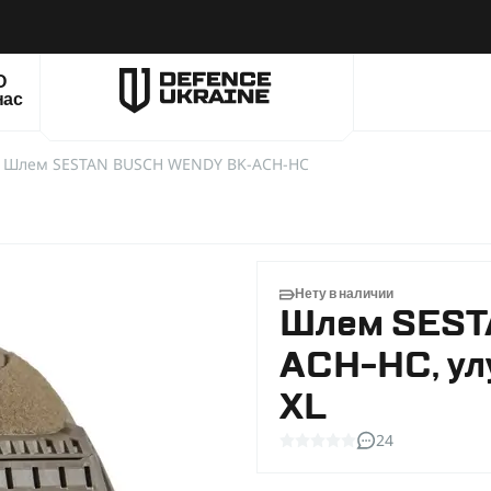
О
нас
Шлем SESTAN BUSCH WENDY BK-ACH-HC
Нету в наличии
Шлем SEST
ACH-HC, ул
XL
24