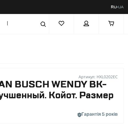
RU
UA
|
Артикул: HXL0202EC
AN BUSCH WENDY BK-
учшенный. Койот. Размер
Гарантія 5 років