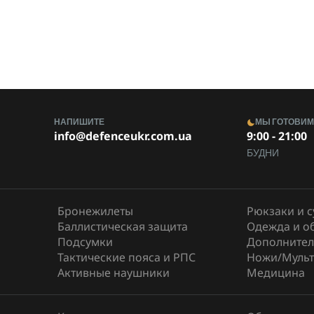
НАПИШИТЕ
МЫ ГОТОВИ
info@defenceukr.com.ua
9:00 - 21:00
БУДНИ
Бронежилеты
Рюкзаки и 
Баллистическая защита
Одежда и о
Подсумки
Дополнител
Тактические пояса и РПС
Ножи/Мульт
Активные наушники
Медицина