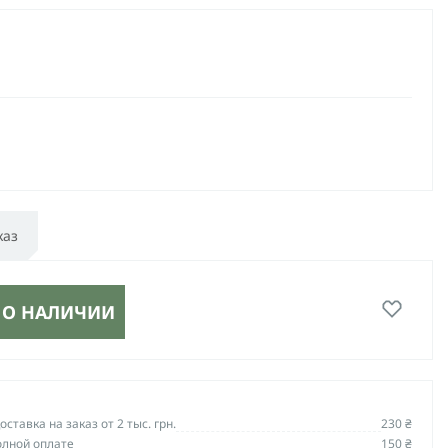
каз
 О НАЛИЧИИ
ставка на заказ от 2 тыс. грн.
230 ₴
олной оплате
150 ₴