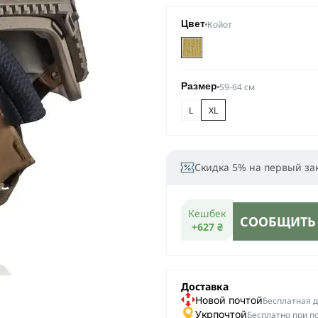
Койот
Цвет
59-64 см
Размер
L
XL
Скидка 5% на первый за
Кешбек
СООБЩИТЬ
+627 ₴
Доставка
Новой почтой
Беcплатная до
Укрпочтой
Бесплатно при п