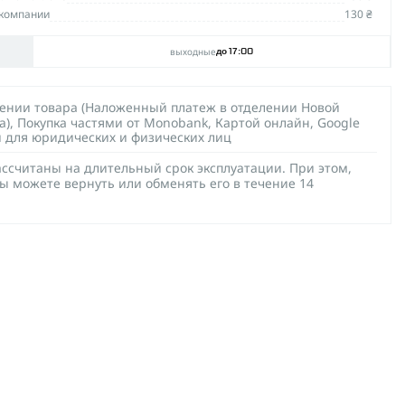
компании
130 ₴
выходные
до 17:00
чении товара (Наложенный платеж в отделении Новой
а), Покупка частями от Monobank, Картой онлайн, Google
й для юридических и физических лиц
ссчитаны на длительный срок эксплуатации. При этом,
ы можете вернуть или обменять его в течение 14