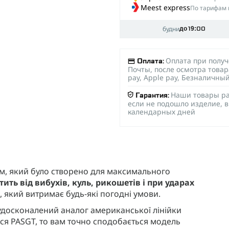
Meest express
По тарифам 
будни
до 19:00
Оплата при полу
Оплата:
Почты, после осмотра товар
pay, Apple pay, Безналичны
Наши товары ра
Гарантия:
если не подошло изделие, в
календарных дней
м, який було створено для максимального
тить від вибухів, куль, рикошетів і при ударах
 який витримає будь-які погодні умови.
 удосконалений аналог американської лінійки
ся PASGT, то вам точно сподобається модель