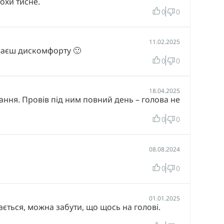
охи тисне.
0
0
11.02.2025
уваєш дискомфорту 🙂
0
0
18.04.2025
ання. Провів під ним повний день – голова не
0
0
08.08.2024
0
0
01.01.2025
ється, можна забути, що щось на голові.