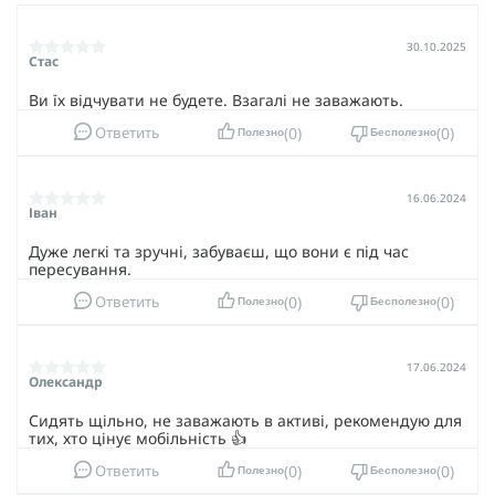
30.10.2025
Стас
Ви їх відчувати не будете. Взагалі не заважають.
0
0
Ответить
Полезно
Бесполезно
16.06.2024
Іван
Дуже легкі та зручні, забуваєш, що вони є під час
пересування.
0
0
Ответить
Полезно
Бесполезно
17.06.2024
Олександр
Сидять щільно, не заважають в активі, рекомендую для
тих, хто цінує мобільність 👍
0
0
Ответить
Полезно
Бесполезно