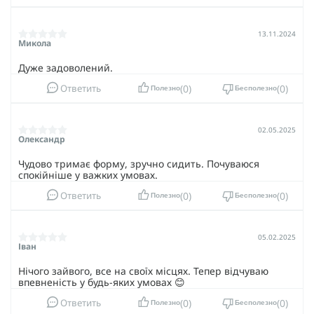
13.11.2024
Микола
Дуже задоволений.
0
0
Ответить
Полезно
Бесполезно
02.05.2025
Олександр
Чудово тримає форму, зручно сидить. Почуваюся
спокійніше у важких умовах.
0
0
Ответить
Полезно
Бесполезно
05.02.2025
Іван
Нічого зайвого, все на своїх місцях. Тепер відчуваю
впевненість у будь-яких умовах 😊
0
0
Ответить
Полезно
Бесполезно