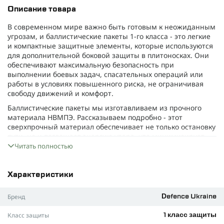
Описание товара
В современном мире важно быть готовым к неожиданным
угрозам, и баллистические пакеты 1-го класса - это легкие
и компактные защитные элементы, которые используются
для дополнительной боковой защиты в плитоносках. Они
обеспечивают максимальную безопасность при
выполнении боевых задач, спасательных операций или
работы в условиях повышенного риска, не ограничивая
свободу движений и комфорт.
Баллистические пакеты мы изготавливаем из прочного
материала НВМПЭ. Рассказываем подробно - этот
сверхпрочный материал обеспечивает не только остановку
пули, но и поглощает энергию удара, что минимизирует
травмы. Кроме того, он устойчив к влаге и химическим
Читать полностью
веществам, что особенно - легкий. Поэтому и этот
материал прекрасно подходит для элементов защиты.
Характеристики
Какие же основные преимущества:
Легкость и удобство
: вес всего 250 г - меньше вашего
Бренд
Defence Ukraine
смартфона. Вы даже не почувствуете их во время
ношения.
Класс защиты
1 класс защиты