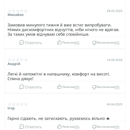
28.03.2025
Михайло
Замовив минулого тижня й вже встиг випробувати.
Ніяких дискомфортних відчуттів, ніби нічого не вдягав.
За таких умов відчуваю себе спокійніше.
0
0
Ответить
Полезно
Бесполезно
14.09.2024
Андрій
Легкі й непомітні в напашнику, комфорт на висоті.
Спина дякує!
0
0
Ответить
Полезно
Бесполезно
04.04.2025
Ігор
Гарно сідають, не затискають, рухаємось вільно 🔥
0
0
Ответить
Полезно
Бесполезно