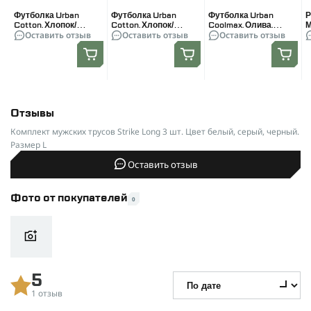
Футболка Urban
Футболка Urban
Футболка Urban
Р
Cotton. Хлопок/
Cotton. Хлопок/
Coolmax. Олива.
М
Оставить отзыв
Оставить отзыв
Оставить отзыв
эластан. Олива.
эластан. Черная.
Размер L
п
Размер L
Размер L
Отзывы
Комплект мужских трусов Strike Long 3 шт. Цвет белый, серый, черный.
Размер L
Оставить отзыв
Фото от покупателей
0
5
1 отзыв