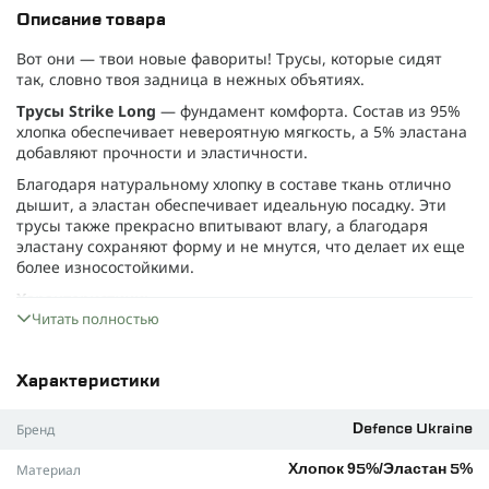
Описание товара
Вот они — твои новые фавориты! Трусы, которые сидят
так, словно твоя задница в нежных объятиях.
Трусы Strike Long
— фундамент комфорта. Состав из 95%
хлопка обеспечивает невероятную мягкость, а 5% эластана
добавляют прочности и эластичности.
Благодаря натуральному хлопку в составе ткань отлично
дышит, а эластан обеспечивает идеальную посадку. Эти
трусы также прекрасно впитывают влагу, а благодаря
эластану сохраняют форму и не мнутся, что делает их еще
более износостойкими.
Характеристики:
Читать полностью
Ткань — хлопок 95%, эластан 5%.
Цвет: черный, белый, олива, серый, темно-серый.
Характеристики
Размеры: S, M, L, XL, XXL.
Трусы, которые подарят твоей заднице настоящий
Бренд
Defence Ukraine
комфорт.
Материал
Хлопок 95%/Эластан 5%