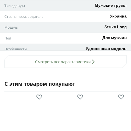
Тип одежды
Мужские трусы
Страна производитель
Украина
Модель
Strike Long
Пол
Для мужчин
Особенности
Удлиненная модель
Цвет
Белый, серый, черный
Смотреть все характеристики
Комплектация
3 пары мужских трусов:
белые, серые, черные
С этим товаром покупают
Размер
L