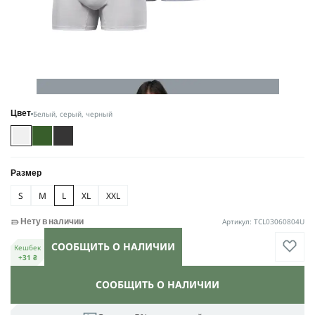
Белый, серый, черный
Цвет
Размер
S
M
L
XL
XXL
Артикул: TCL03060804U
Нету в наличии
СООБЩИТЬ О НАЛИЧИИ
Кешбек
+31 ₴
СООБЩИТЬ О НАЛИЧИИ