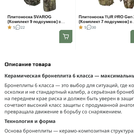
Плитоноска SVAROG
Плитоноска TUR PRO Gen 
(Комплект 9 подсумков) с
(Комплект 7 подсумков) с
системой быстрого сброса.
системой быстрого сброс
5
22
5
30
Molle. Цвет Мультикам.
для бронеплит 25х30 см. 
Мультикам. Размер XL
Описание товара
Керамическая бронеплита 6 класса — максимальн
Бронеплиты 6 класса — это выбор для ситуаций, где к
осколки и не стандартный калибр, а серьёзная бронебо
на переднем крае риска и должен быть уверен в защ
сочетают высокий класс защиты с продуманной анато
превращала движение в борьбу со снаряжением.
Технология и форма
Основа бронеплиты — керамо-композитная структура: 