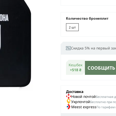
Количество бронеплит
2 шт
Скидка 5% на первый за
Кешбек
СООБЩИТЬ
+518 ₴
Доставка
Новой почтой
Беcплатная до
Укрпочтой
Бесплатно при п
Meest express
По тарифам 