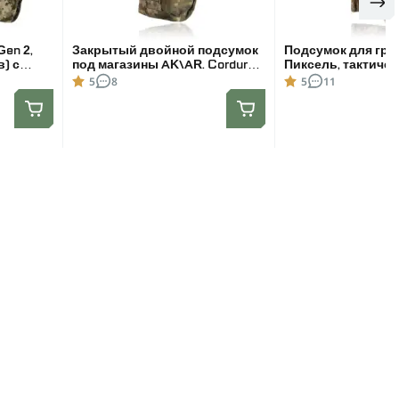
en 2,
Закрытый двойной подсумок
Подсумок для гра
) с
под магазины AK\AR. Cordura
Пиксель, тактиче
броса,
1000D. Molle. Пиксель
подсумок
5
8
5
11
см. Цвет