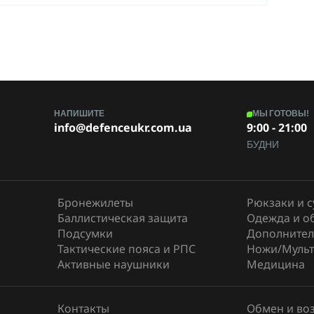
НАПИШИТЕ
МЫ ГОТОВЫ!
info@defenceukr.com.ua
9:00 - 21:00
БУДНИ
Бронежилеты
Рюкзаки и 
Баллистическая защита
Одежда и о
Подсумки
Дополнител
Тактические пояса и РПС
Ножи/Мульт
Активные наушники
Медицина
Контакты
Обмен и во