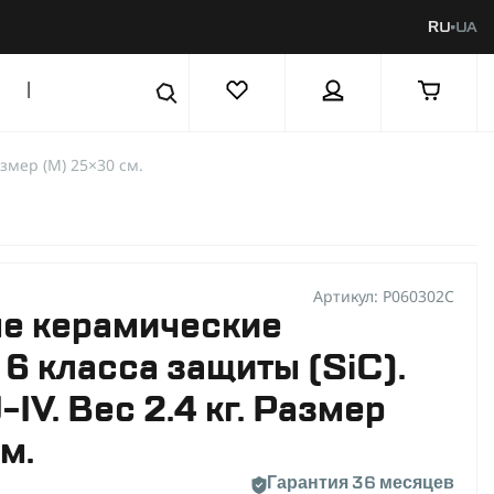
RU
UA
|
змер (М) 25×30 см.
Артикул: P060302C
е керамические
6 класса защиты (SiC).
IV. Вес 2.4 кг. Размер
м.
Гарантия 36 месяцев