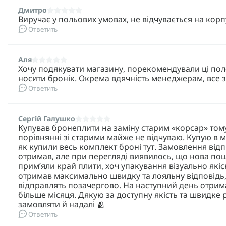
повышенного огневого поражения, штурмовых и специ
Дмитро
где требуется максимальный уровень баллистической
Виручає у польових умовах, не відчувається на корпу
Ответить
Характеристики:
Класс защиты:
6 по ДСТУ 8782:2018.
Материал:
Аля
керамо-композит (SiC), сверхвысокомо
Хочу подякувати магазину, порекомендували ці поле
Размер:
M (25×30), L (26×33).
носити бронік. Окрема вдячність менеджерам, все 
Ответить
Вес одной плиты:
2,4 кг.
Толщина:
23 мм.
Сергій Галушко
Зона защиты:
грудь / спина.
Купував бронеплити на заміну старим «корсар» то
порівнянні зі старими майже не відчуваю. Купую в 
Многоударность:
более 3 попаданий.
як купили весь комплект броні тут. Замовлення відп
отримав, але при перегляді виявилось, що нова по
Испытания:
независимые лабораторные, с протоко
примʼяли край плити, хоч упакування візуально якіс
Помни о том, что твоя безопасность — самое ценное.
отримав максимально швидку та лояльну відповідь,
відправлять позачергово. На наступний день отри
більше місяця. Дякую за доступну якість та швидке р
замовляти й надалі 🫂
Ответить