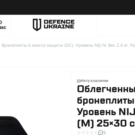
О
нас
онеплиты 6 класса защиты (SiC). Уровень NIJ-IV. Вес 2.4 кг. Ра
Нету в наличии
Облегченны
бронеплиты 
Уровень NIJ-
(М) 25×30 с
5