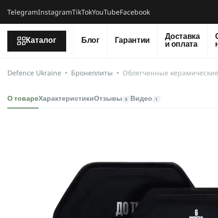
Telegram
Instagram
TikTok
YouTube
Facebook
Доставка
Каталог
Блог
Гарантии
и оплата
Defence Ukraine
Бронеплиты
Облегченные керамические бр
О товаре
Характеристики
Отзывы
Видео
5
1