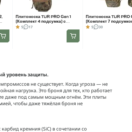
2,
Плитоноска TUR PRO Gen 1
Плитоноска TUR PRO G
(Комплект 4 подсумка) с
(Комплект 7 подсумков
а,
боковыми карманами,
системой быстрого с
5
17
5
30
Цвет
системой быстрого сброса.
для бронеплит 25х30 
Molle. Цвет Мультикам. Размер
Пиксель. Размер XL.
L
ый уровень защиты.
омпромиссов не существует. Когда угроза — не
йная нагрузка. Это броня для тех, кто работает
ите даже под самым мощным огнём. Эти плиты
мией, чтобы даже тяжёлая броня не
карбид кремния (SiC) в сочетании со