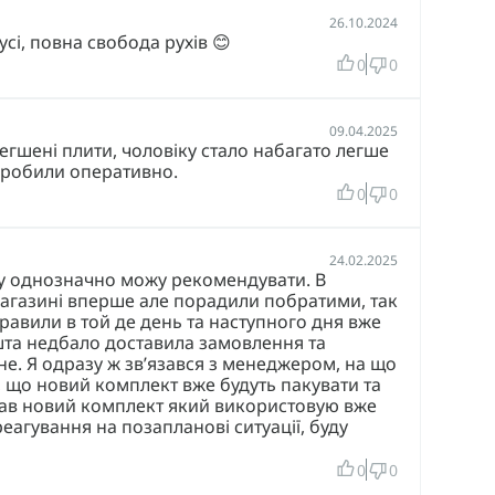
альных подразделений, а также для ситуаций,
26.10.2024
 защиты без компромиссов.
сі, повна свобода рухів 😊
0
0
лекулярный полиэтилен (UHMWPE/СВМПЭ).
09.04.2025
гшені плити, чоловіку стало набагато легше
зробили оперативно.
0
0
24.02.2025
му однозначно можу рекомендувати. В
магазині вперше але порадили побратими, так
равили в той де день та наступного дня вже
шта недбало доставила замовлення та
лами.
не. Я одразу ж звʼязався з менеджером, на що
 Не пренебрегай своей защитой.
 що новий комплект вже будуть пакувати та
мав новий комплект який використовую вже
еагування на позапланові ситуації, буду
0
0