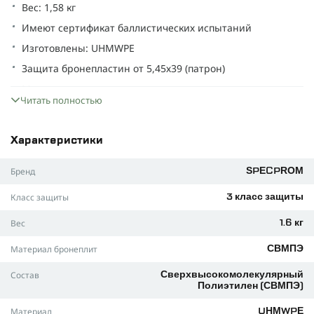
Вес: 1,58 кг
Имеют сертификат баллистических испытаний
Изготовлены: UHMWPE
Защита бронепластин от 5,45х39 (патрон)
Максимальная защита.
Читать полностью
Легкая и эргономичная.
3D-изогнутая форма тела.
Характеристики
Используется для груди и спины.
Возможность многократного попадания более 3-х
Бренд
SPECPROM
выстрелов.
Класс защиты
3 класс защиты
Независимые испытания в лаборатории.
Вес
Комплектация- 2 шт.
1.6 кг
Вес комплекта бронеплит - 3,16 кг.
Материал бронеплит
СВМПЭ
Протоколы испытаний
Состав
Сверхвысокомолекулярный
Бронепластина 3 класса, купить которую вы можете в
Полиэтилен (СВМПЭ)
несколько кликов на этом сайте
– преимущество, которое
меняет правила игры в сфере защитных технологий!
Материал
UHMWPE