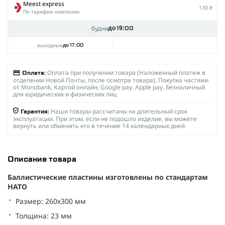
Meest express
130 ₴
По тарифам компании
будни
до 19:00
выходные
до 17:00
Оплата при получении товара (Наложенный платеж в
Оплата:
отделении Новой Почты, после осмотра товара), Покупка частями
от Monobank, Картой онлайн, Google pay, Apple pay, Безналичный
для юридических и физических лиц
Наши товары рассчитаны на длительный срок
Гарантия:
эксплуатации. При этом, если не подошло изделие, вы можете
вернуть или обменять его в течение 14 календарных дней
Описание товара
Баллистические пластины изготовлены по стандартам
НАТО
Размер: 260х300 мм
Толщина: 23 мм