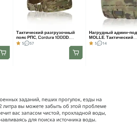
Тактический разгрузочный
Нагрудный админ-под
пояс РПС, Cordura 1000D.
MOLLE. Тактический
Мультикам. L/XL
подсумок. Мультикам
5
57
5
14
военных заданий, пеших прогулок, езды на
2 литра вы можете забыть об этой проблеме
ечит вас запасом чистой, прохладной воды,
анавливаясь для поиска источника воды.