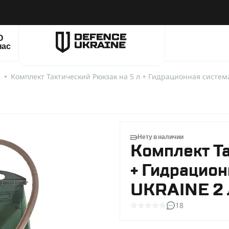
О
нас
ы
Комплект Тактический Рюкзак на 5 л + Гидрационная систем
Нету в наличии
Комплект Та
+ Гидрацио
UKRAINE 2 
18