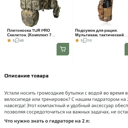
Плитоноска TUR PRO
Подсумок для рации.
Скелетон. (Комплект 7
Мультикам, тактический
подсумков) с системой
подсумок для Motorola
5
48
5
10
быстрого сброса. Molle. Цвет
4400/4800
Пиксель.
Описание товара
Устали носить громоздкие бутылки с водой во время 
велосипеде или тренировок? С нашим гидратором на 
навсегда! Этот компактный и удобный аксессуар обесп
позволяя сосредоточиться на важных задачах, не ост
Что нужно знать о гидраторе на 2 л: