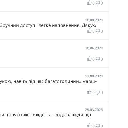
0
0
других мелочей.
10.09.2024
Зручний доступ і легке наповнення. Дякую!
жение было функциональным. Приобретая
0
0
омфорт и эффективность. Если у вас есть
20.06.2024
0
0
17.09.2024
 рукою, навіть під час багатогодинних марш-
0
0
29.03.2025
ристовую вже тиждень – вода завжди під
0
0