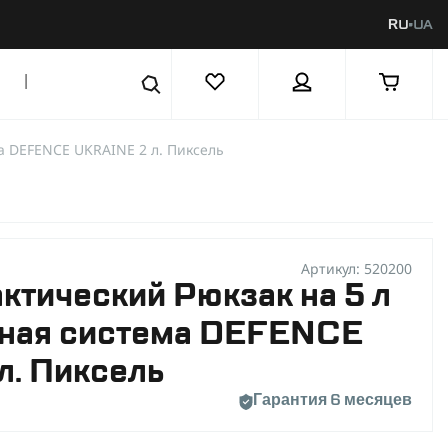
RU
UA
|
а DEFENCE UKRAINE 2 л. Пиксель
Артикул: 520200
ктический Рюкзак на 5 л
нная система DEFENCE
л. Пиксель
Гарантия 6 месяцев