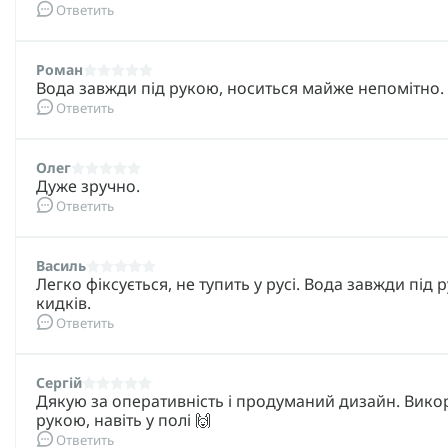
Ответить
Защита гидратора от повреждений, грязи и пыли.
Дополнительное место для аптечки, мультитула или 
Роман
Вода завжди під рукою, носиться майже непомітно. 
Defence Ukraine заботится о том, чтобы ваше снаря
Ответить
гидратор и рюкзак под него, вы инвестируете в свой к
вопросы – мы всегда готовы помочь. Обращайтесь!
Олег
Дуже зручно.
Ответить
Василь
Легко фіксується, не тупить у русі. Вода завжди під
кидків.
Ответить
Сергій
Дякую за оперативність і продуманий дизайн. Вико
рукою, навіть у полі 🙌
Ответить