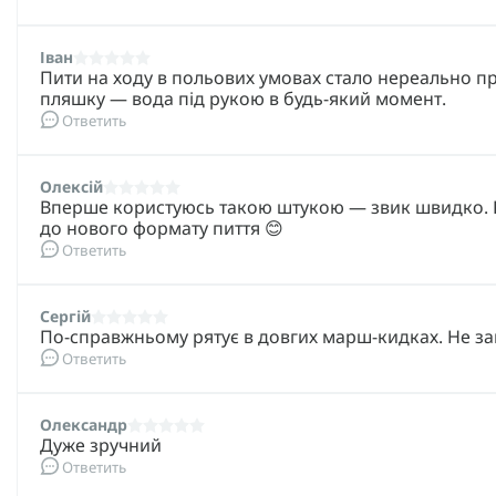
Іван
Пити на ходу в польових умовах стало нереально про
пляшку — вода під рукою в будь-який момент.
Ответить
Олексій
Вперше користуюсь такою штукою — звик швидко. Ру
до нового формату пиття 😊
Ответить
Сергій
По-справжньому рятує в довгих марш-кидках. Не зава
Ответить
Олександр
Дуже зручний
Ответить