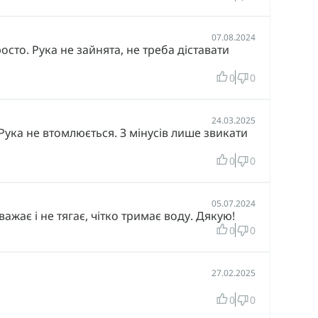
07.08.2024
сто. Рука не зайнята, не треба діставати
0
0
24.03.2025
ка не втомлюється. З мінусів лише звикати
0
0
05.07.2024
жає і не тягає, чітко тримає воду. Дякую!
0
0
27.02.2025
0
0