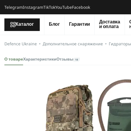
Telegram
Instagram
TikTok
YouTube
Facebook
Доставка
Каталог
Блог
Гарантии
и оплата
Defence Ukraine
Дополнительное снаряжение
Гидратор
О товаре
Характеристики
Отзывы
18