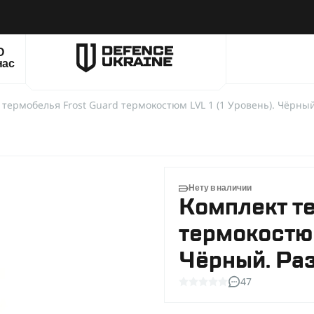
О
нас
термобелья Frost Guard термокостюм LVL 1 (1 Уровень). Чёрный
Нету в наличии
Комплект те
термокостюм
Чёрный. Раз
47