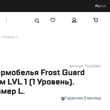
RU
UA
|
. Размер L.
Артикул: TGL0308U
рмобелья Frost Guard
 LVL 1 (1 Уровень).
мер L.
Гарантия 3 месяца