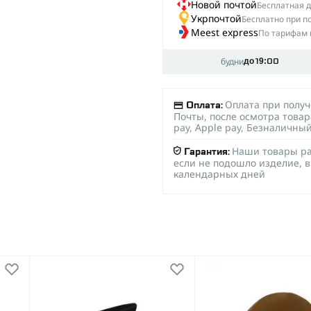
Новой почтой
Беcплатная до
Укрпочтой
Бесплатно при п
Meest express
По тарифам 
будни
до 19:00
Оплата при полу
Оплата:
Почты, после осмотра товар
pay, Apple pay, Безналичны
Наши товары ра
Гарантия:
если не подошло изделие, в
календарных дней