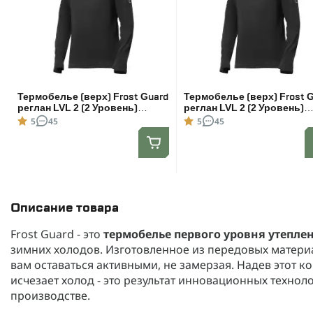
Термобелье (верх) Frost Guard
Термобелье (верх) Frost 
реглан LVL 2 (2 Уровень)
реглан LVL 2 (2 Уровень)
Чёрный. Размер M
Чёрный. Размер L
5
45
5
45
Описание товара
Frost Guard - это
термобелье первого уровня утепле
зимних холодов. Изготовленное из передовых матери
вам оставаться активными, не замерзая. Надев этот к
исчезает холод - это результат инновационных технол
производстве.