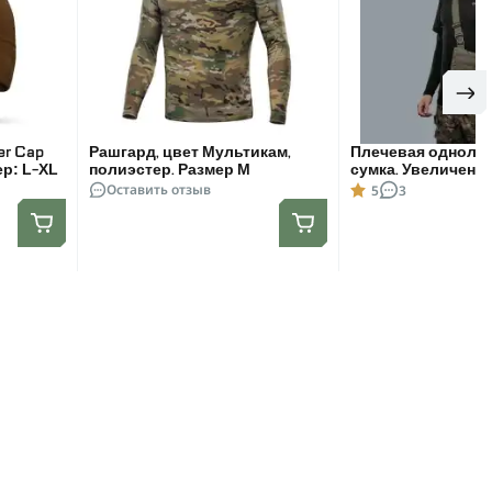
er Cap
Рашгард, цвет Мультикам,
Плечевая одноля
ер: L-XL
полиэстер. Размер M
сумка. Увеличенна
Оставить отзыв
1000D Олива
5
3