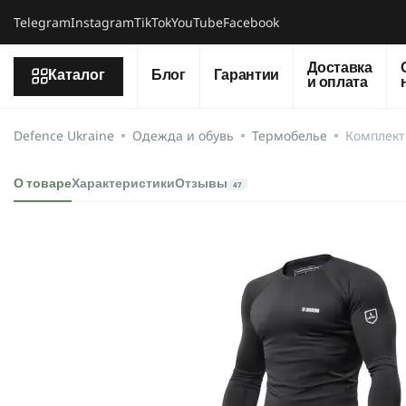
Telegram
Instagram
TikTok
YouTube
Facebook
Доставка
Каталог
Блог
Гарантии
и оплата
Defence Ukraine
Одежда и обувь
Термобелье
Комплект 
О товаре
Характеристики
Отзывы
47