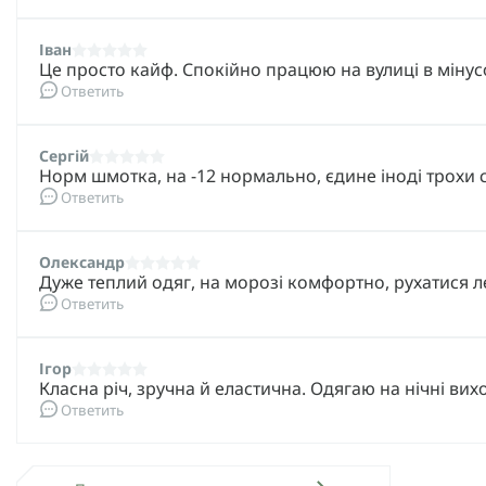
Іван
Це просто кайф. Спокійно працюю на вулиці в мінусов
Ответить
Сергій
Норм шмотка, на -12 нормально, єдине іноді трохи ст
Ответить
Олександр
Дуже теплий одяг, на морозі комфортно, рухатися л
Ответить
Ігор
Класна річ, зручна й еластична. Одягаю на нічні в
Ответить