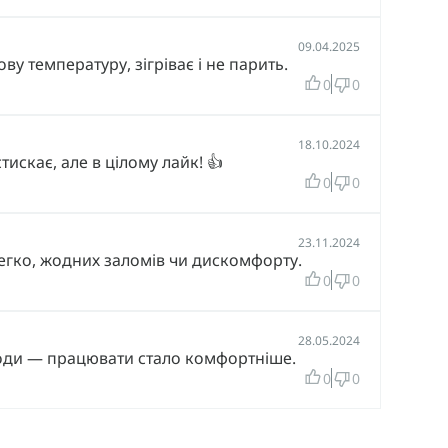
09.04.2025
у температуру, зігріває і не парить.
0
0
18.10.2024
искає, але в цілому лайк! 👍
0
0
23.11.2024
егко, жодних заломів чи дискомфорту.
0
0
28.05.2024
иходи — працювати стало комфортніше.
0
0