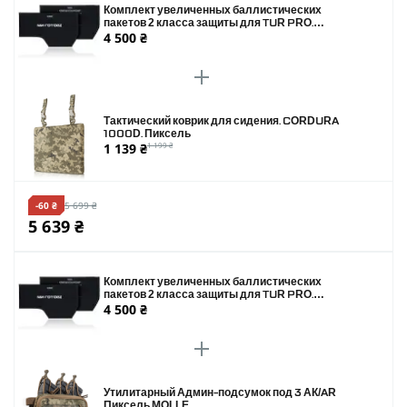
Комплект увеличенных баллистических
пакетов 2 класса защиты для TUR PRO.
4 500 ₴
Размер 190 х 340 мм
Тактический коврик для сидения. CORDURA
1000D. Пиксель
1 139 ₴
1 199 ₴
-60 ₴
5 699 ₴
5 639 ₴
Комплект увеличенных баллистических
пакетов 2 класса защиты для TUR PRO.
4 500 ₴
Размер 190 х 340 мм
Утилитарный Админ-подсумок под 3 АК/AR
Пиксель MOLLE