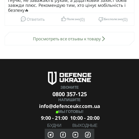
гнучкі, не заважають рухам, а додатковий захист боків
завжди плюс. Рекомендую тим, хто цінує мобільність і
безпеку🔥
0
0
Ответить
Полезно
Бесполезно
Просмотреть все отзывы к товару
ЗВОНИТЕ
0800 357-125
НАПИШИТЕ
info@defenceukr.com.ua
МЫ ГОТОВЫ!
9:00 - 21:00
10:00 - 20:00
БУДНИ
ВЫХОДНЫЕ