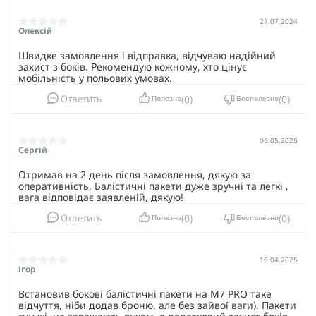
21.07.2024
Олексій
Швидке замовлення і відправка, відчуваю надійний
захист з боків. Рекомендую кожному, хто цінує
мобільність у польових умовах.
0
0
Ответить
Полезно
Бесполезно
06.05.2025
Сергій
Отримав на 2 день після замовлення, дякую за
оперативність. Балістичні пакети дуже зручні та легкі ,
вага відповідає заявленій, дякую!
0
0
Ответить
Полезно
Бесполезно
16.04.2025
Ігор
Встановив бокові балістичні пакети на M7 PRO таке
відчуття, ніби додав броню, але без зайвої ваги). Пакети