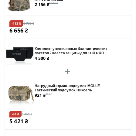
2 156 ₴
2 269 ₴
-113 ₴
6 769 ₴
6 656 ₴
Комплект увеличенных баллистических
пакетов 2 класса защиты для TUR PRO.
4 500 ₴
Размер 190 х 340 мм
Нагрудный админ-подсумок. MOLLE.
Тактический подсумок. Пиксель
921 ₴
969 ₴
-48 ₴
5 469 ₴
5 421 ₴