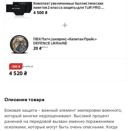
Комплект увеличенных баллистических
пакетов 2 класса защиты для TUR PRO.
4 500 ₴
Размер 190 х 340 мм
ПВХ Патч (шеврон) «Капитан Прайс»
DEFENCE UKRAINE
20 ₴
400 ₴
-380 ₴
4 900 ₴
4 520 ₴
Описание товара
Боковая защита – важный элемент экипировки военного,
который многие недооценивают. Высокий процент
ранений на передовой вызван именно поражениями
осколками, которые могут быть очень опасными. Когда