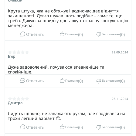
Олексій
Крута штука, яка не обтяжує і водночас дає відчуття
захищеності. Довго шукав щось подібне – саме те, що
треба. Дякую за швидку доставку та класну консультацію
менеджера.
0
0
Ответить
Полезно
Бесполезно
28.09.2024
Ігор
Дуже задоволений, почуваюся впевненіше та
спокійніше.
0
0
Ответить
Полезно
Бесполезно
26.11.2024
Дмитро
Сидять щільно, не заважають рухам, але сподівався на
трохи легший варіант 🙂.
0
0
Ответить
Полезно
Бесполезно