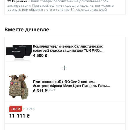
Наши товары рассчитаны на длительный срок
Гарантия:
эксплуатации. При этом, если не подошло изделие, вы можете
вернуть или обменять его в течение 14 календарных дней
Вместе дешевле
Комплект увеличенных баллистических
пакетов 2 класса защиты для TUR PRO.
4 500 ₴
Размер 190 х 340 мм
Плитоноска TUR PRO Gen 2, система
быстрого сброса. Molle. Цвет Пиксель. Размер
6 611 ₴
6 959 ₴
XL.
-348 ₴
11 459 ₴
11 111 ₴