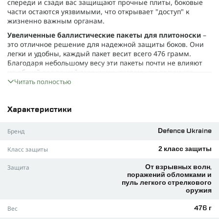
спереди и сзади вас защищают прочные плиты, боковые
части остаются уязвимыми, что открывает "доступ" к
жизненно важным органам.
Увеличенные баллистические пакеты для плитоноски
–
это отличное решение для надежной защиты боков. Они
легки и удобны, каждый пакет весит всего 476 грамм.
Благодаря небольшому весу эти пакеты почти не влияют
на общий вес вашей амуниции, поэтому вы получаете
максимальную защиту без потери комфорта.
Читать полностью
Характеристики баллистического пакета:
Класс защиты
: 2 класс, защита от пуль 7.62×25 мм,
Характеристики
осколков и взрывных волн.
Бренд
Defence Ukraine
Материал
: СВМПЭ (сверхвысокомолекулярный
полиэтилен) - легкий и прочный материал, широко
Класс защиты
2 класс защиты
используемый в производстве баллистических пакетов.
Вес одного пакета
: всего 476 г – это значительно легче,
Защита
От взрывных волн,
чем традиционные плиты.
поражений обломками и
пуль легкого стрелкового
Размеры
:
оружия
- S/M: 190×240 мм,
- L/XL: 190 × 340 мм.
Вес
476 г