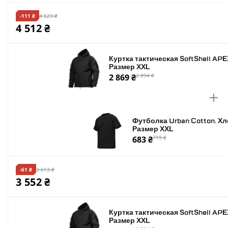
-111 ₴
4 623 ₴
4 512 ₴
Куртка тактическая SoftShell APE
Размер XXL
2 869 ₴
2 894 ₴
Футболка Urban Cotton. Хл
Размер XXL
683 ₴
719 ₴
-61 ₴
3 613 ₴
3 552 ₴
Куртка тактическая SoftShell APE
Размер XXL