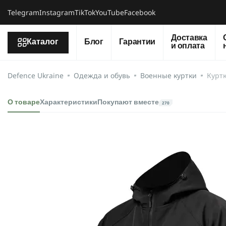
Telegram
Instagram
TikTok
YouTube
Facebook
Доставка
Каталог
Блог
Гарантии
и оплата
Defence Ukraine
Одежда и обувь
Военные куртки
Куртк
О товаре
Характеристики
Покупают вместе
270