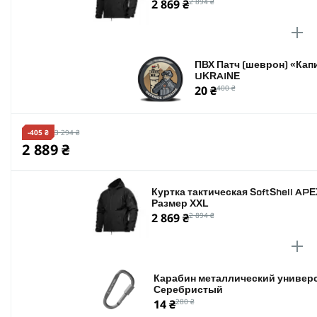
2 869 ₴
2 894 ₴
ПВХ Патч (шеврон) «Ка
UKRAINE
20 ₴
400 ₴
-405 ₴
3 294 ₴
2 889 ₴
Куртка тактическая SoftShell APE
Размер XXL
2 869 ₴
2 894 ₴
Карабин металлический универс
Серебристый
14 ₴
280 ₴