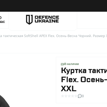
О
нас
а тактическая SoftShell APEX Flex. Осень-Весна Чорний. Размер 
В наличии
Куртка такт
Flex. Осень
XXL
0