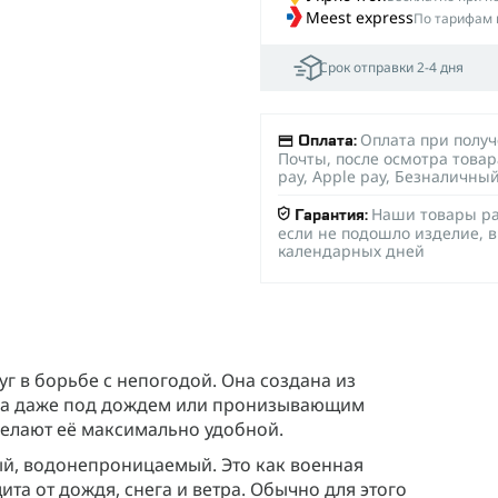
Meest express
По тарифам 
Срок отправки 2-4 дня
Оплата при полу
Оплата:
Почты, после осмотра товар
pay, Apple pay, Безналичны
Наши товары ра
Гарантия:
если не подошло изделие, в
календарных дней
г в борьбе с непогодой. Она создана из
ства даже под дождем или пронизывающим
делают её максимально удобной.
ый, водонепроницаемый. Это как военная
та от дождя, снега и ветра. Обычно для этого