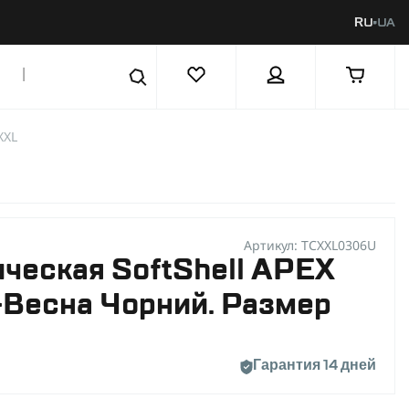
RU
UA
|
XXL
Артикул: TCXXL0306U
ическая SoftShell APEX
-Весна Чорний. Размер
Гарантия 14 дней