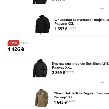
защиту в любых погодных условиях.
Флисовая тактическая кофта на 
Размер XXL
1 557 ₴
1 639 ₴
-107 ₴
4 533 ₴
4 426 ₴
Куртка тактическая SoftShell APE
Размер XXL
2 869 ₴
2 894 ₴
Убакс BattleSkin Regular. Такти
Размер: XXL
1 643 ₴
1 729 ₴