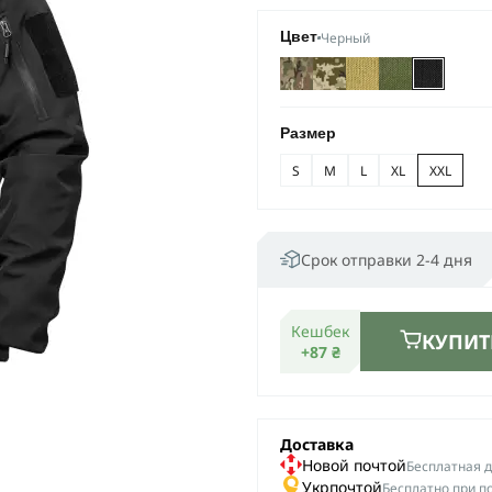
Черный
Цвет
Размер
S
M
L
XL
XXL
Срок отправки 2-4 дня
Кешбек
КУПИТ
+87 ₴
Доставка
Новой почтой
Беcплатная до
Укрпочтой
Бесплатно при п