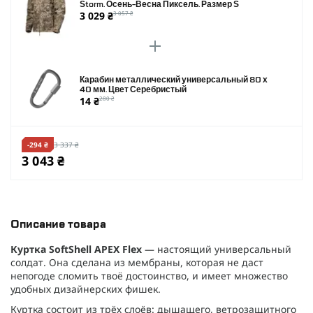
Storm. Осень-Весна Пиксель. Размер S
3 029 ₴
3 057 ₴
Карабин металлический универсальный 80 х
40 мм. Цвет Серебристый
14 ₴
280 ₴
-294 ₴
3 337 ₴
3 043 ₴
Описание товара
Куртка SoftShell APEX Flex
— настоящий универсальный
солдат. Она сделана из мембраны, которая не даст
непогоде сломить твоё достоинство, и имеет множество
удобных дизайнерских фишек.
Куртка состоит из трёх слоёв: дышащего, ветрозащитного