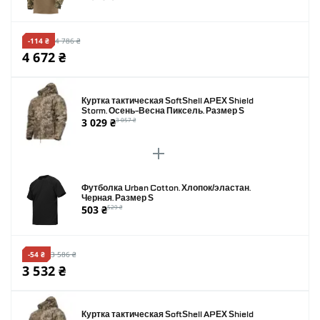
-114 ₴
4 786 ₴
4 672 ₴
Куртка тактическая SoftShell APEX Shield
Storm. Осень-Весна Пиксель. Размер S
3 029 ₴
3 057 ₴
Футболка Urban Cotton. Хлопок/эластан.
Черная. Размер S
503 ₴
529 ₴
-54 ₴
3 586 ₴
3 532 ₴
Куртка тактическая SoftShell APEX Shield