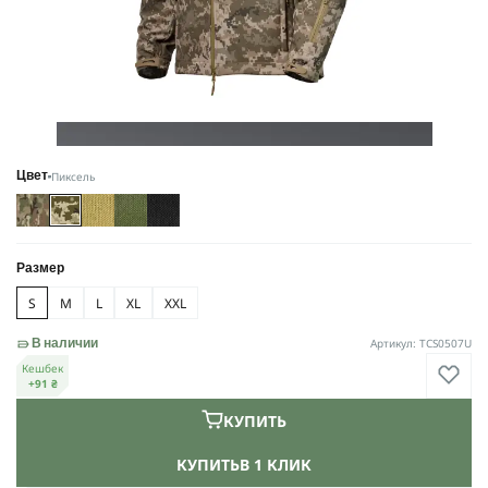
Пиксель
Цвет
Размер
S
M
L
XL
XXL
Артикул: TCS0507U
В наличии
Кешбек
+91 ₴
КУПИТЬ
КУПИТЬ
В 1 КЛИК