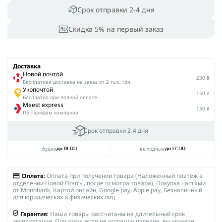
Срок отправки 2-4 дня
Скидка 5% на первый заказ
Доставка
Новой почтой
230 ₴
Беcплатная доставка на заказ от 2 тыс. грн.
Укрпочтой
150 ₴
Бесплатно при полной оплате
Meest express
130 ₴
По тарифам компании
Срок отправки 2-4 дня
будни
выходные
до 19:00
до 17:00
Оплата при получении товара (Наложенный платеж в
Оплата:
отделении Новой Почты, после осмотра товара), Покупка частями
от Monobank, Картой онлайн, Google pay, Apple pay, Безналичный
для юридических и физических лиц
Наши товары рассчитаны на длительный срок
Гарантия:
эксплуатации. При этом, если не подошло изделие, вы можете