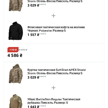
Storm. Осень-Весна Пиксель. Размер S
3 029 ₴
3 057 ₴
Флисовая тактическая кофта на молнии.
Черная. Polyester. Размер S
1 557 ₴
1 639 ₴
-110 ₴
4 696 ₴
4 586 ₴
Куртка тактическая SoftShell APEX Shield
Storm. Осень-Весна Пиксель. Размер S
3 029 ₴
3 057 ₴
Убакс BattleSkin Regular. Тактическая
рубашка. Пиксель. Размер: S
1 643 ₴
1 729 ₴